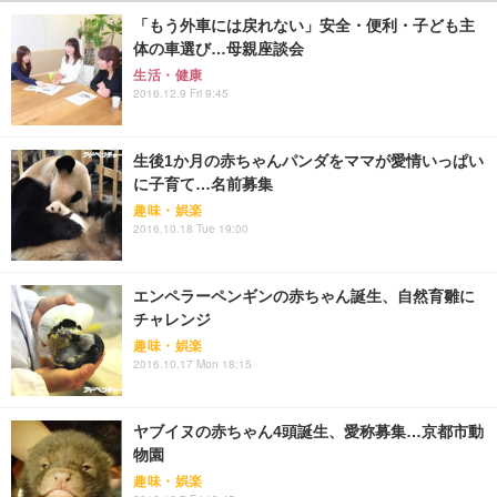
「もう外車には戻れない」安全・便利・子ども主
体の車選び…母親座談会
生活・健康
2016.12.9 Fri 9:45
生後1か月の赤ちゃんパンダをママが愛情いっぱい
に子育て…名前募集
趣味・娯楽
2016.10.18 Tue 19:00
エンペラーペンギンの赤ちゃん誕生、自然育雛に
チャレンジ
趣味・娯楽
2016.10.17 Mon 18:15
ヤブイヌの赤ちゃん4頭誕生、愛称募集…京都市動
物園
趣味・娯楽