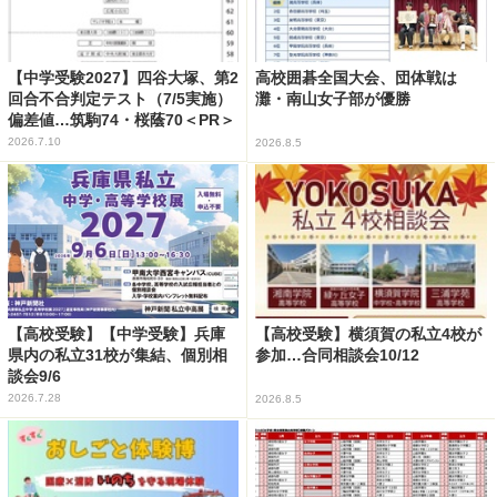
【中学受験2027】四谷大塚、第2
高校囲碁全国大会、団体戦は
回合不合判定テスト（7/5実施）
灘・南山女子部が優勝
偏差値…筑駒74・桜蔭70＜PR＞
2026.7.10
2026.8.5
【高校受験】【中学受験】兵庫
【高校受験】横須賀の私立4校が
県内の私立31校が集結、個別相
参加…合同相談会10/12
談会9/6
2026.7.28
2026.8.5