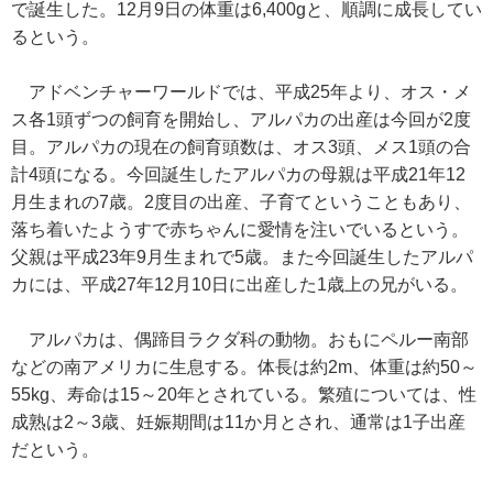
で誕生した。12月9日の体重は6,400gと、順調に成長してい
るという。
アドベンチャーワールドでは、平成25年より、オス・メ
ス各1頭ずつの飼育を開始し、アルパカの出産は今回が2度
目。アルパカの現在の飼育頭数は、オス3頭、メス1頭の合
計4頭になる。今回誕生したアルパカの母親は平成21年12
月生まれの7歳。2度目の出産、子育てということもあり、
落ち着いたようすで赤ちゃんに愛情を注いでいるという。
父親は平成23年9月生まれで5歳。また今回誕生したアルパ
カには、平成27年12月10日に出産した1歳上の兄がいる。
アルパカは、偶蹄目ラクダ科の動物。おもにペルー南部
などの南アメリカに生息する。体長は約2m、体重は約50～
55kg、寿命は15～20年とされている。繁殖については、性
成熟は2～3歳、妊娠期間は11か月とされ、通常は1子出産
だという。