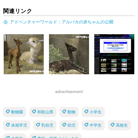
関連リンク
アドベンチャーワールド：アルパカの赤ちゃんの公開
advertisement
動物園
和歌山県
動物
小学生
未就学児
乳幼児
幼児
中学生
高校生