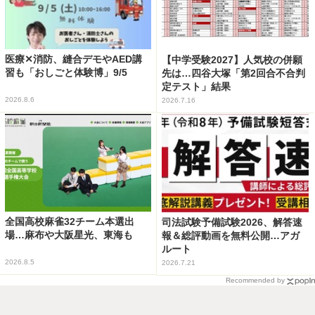
医療✕消防、縫合デモやAED講
【中学受験2027】人気校の併願
習も「おしごと体験博」9/5
先は…四谷大塚「第2回合不合判
定テスト」結果
2026.8.6
2026.7.16
全国高校麻雀32チーム本選出
司法試験予備試験2026、解答速
場…麻布や大阪星光、東海も
報＆総評動画を無料公開…アガ
ルート
2026.8.5
2026.7.21
Recommended by