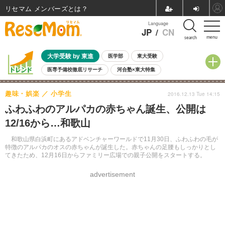
リセマム メンバーズ
Language
JP
/
CN
menu
search
大学受験 by 東進
医学部
東大受験
医専予備校徹底リサーチ
河合塾×東大特集
親子で考える大学選び
高校受験
中学受験
小学校受験
趣味・娯楽
小学生
2016.12.13 Tue 14:15
共通テスト
夏休み
8月開催学校説明会・相談会
ふわふわのアルパカの赤ちゃん誕生、公開は
8月開催イベント・WS
全国公立高校 過去問
人気記事
12/16から…和歌山
自由研究教材（小学生向け）
自由研究教材（中学生向け）
ランキング
和歌山県白浜町にあるアドベンチャーワールドで11月30日、ふわふわの毛が
特徴のアルパカのオスの赤ちゃんが誕生した。赤ちゃんの足腰もしっかりとし
てきたため、12月16日からファミリー広場での親子公開をスタートする。
advertisement