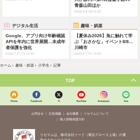
青森山田ほか
2026.8.8 Sat 9:52
デジタル生活
趣味・娯楽
Google、アプリ向け年齢確認
【夏休み2026】魚に触れて学
APIを年内に世界展開…未成年
ぶ「おさかな」イベント8/8…
者保護を強化
川崎市
2026.7.31 Fri 13:45
2026.8.7 Fri 10:45
ホーム
›
趣味・娯楽
›
小学生
›
記事
TOP
Home
Facebook
X
YouTube
Instagram
line
お問合せ
広告掲載
会社概要
リセマムについて
個人情報保護方針
リセマムは、株式会社イード（東証グロース上場）の運
営するサービスです。