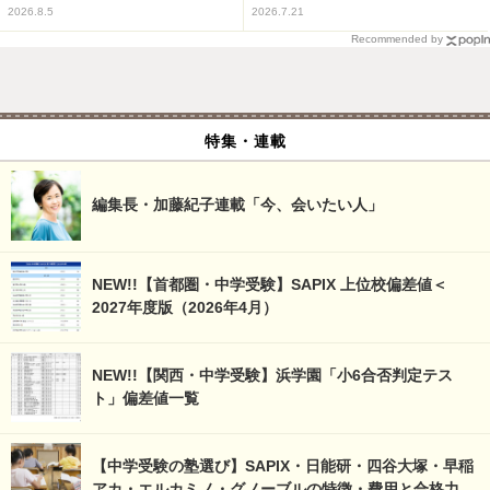
2026.8.5
2026.7.21
Recommended by
特集・連載
編集長・加藤紀子連載「今、会いたい人」
NEW!!【首都圏・中学受験】SAPIX 上位校偏差値＜
2027年度版（2026年4月）
NEW!!【関西・中学受験】浜学園「小6合否判定テス
ト」偏差値一覧
【中学受験の塾選び】SAPIX・日能研・四谷大塚・早稲
アカ・エルカミノ・グノーブルの特徴・費用と合格力