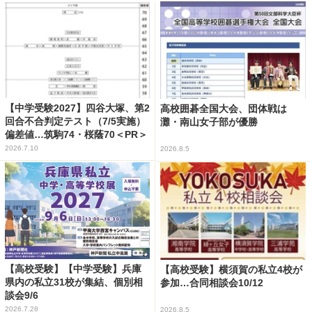
【中学受験2027】四谷大塚、第2
高校囲碁全国大会、団体戦は
回合不合判定テスト（7/5実施）
灘・南山女子部が優勝
偏差値…筑駒74・桜蔭70＜PR＞
2026.7.10
2026.8.5
【高校受験】【中学受験】兵庫
【高校受験】横須賀の私立4校が
県内の私立31校が集結、個別相
参加…合同相談会10/12
談会9/6
2026.7.28
2026.8.5