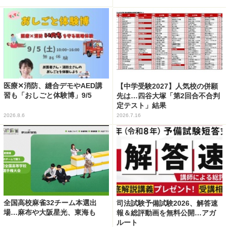
医療✕消防、縫合デモやAED講
【中学受験2027】人気校の併願
習も「おしごと体験博」9/5
先は…四谷大塚「第2回合不合判
定テスト」結果
2026.8.6
2026.7.16
全国高校麻雀32チーム本選出
司法試験予備試験2026、解答速
場…麻布や大阪星光、東海も
報＆総評動画を無料公開…アガ
ルート