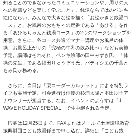
知ることのできなかったコミュニケーションや、周りの人
への配慮などを楽しく学ぶこと」。銭湯ならではのペンキ
絵にならい、みんなで大きな絵を描く「お絵かきと銭湯コ
ース」と、お風呂のおもちゃの定番である「あひる」を作
る「あひるちゃんと銭湯コース」の2つのワークショップを
用意。さらに、各コース共通でマナー講座やお風呂の体
操、お風呂上がりの「究極の牛乳の飲み比べ」なども実施
予定。講師はそれぞれ、ペンキ絵師の田中みずき氏、「体
操の先生」である福田りゅうぞう氏、パティシエの千葉と
もみ氏が務める。
さらに、当日は「栗コーダーカルテット」による特別ラ
イブも実施予定。司会進行は俳優の杉浦太陽と本田朋子ア
ナウンサーが担当する。なお、イベントのようすは「J-
WAVE HOLIDAY SPECIAL」で生中継される予定。
応募は12月25日まで、FAXまたはメールで土屋環境教育
振興財団こども銭湯係まで申し込む。詳細は「こども銭