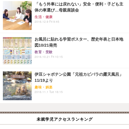
「もう外車には戻れない」安全・便利・子ども主
体の車選び…母親座談会
生活・健康
2016.12.9 Fri 9:45
お風呂に貼れる学習ポスター、歴史年表と日本地
図10/21発売
教育・受験
2016.10.21 Fri 10:15
伊豆シャボテン公園「元祖カピバラの露天風呂」
11/19より
趣味・娯楽
2016.11.1 Tue 16:15
未就学児アクセスランキング