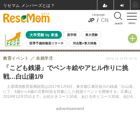
リセマム メンバーズ
Language
JP
/
CN
menu
search
大学受験 by 東進
医学部
東大受験
医専予備校徹底リサーチ
河合塾×東大特集
親子で考える大学選び
高校受験
中学受験
小学校受験
教育イベント
未就学児
2016.12.16 Fri 15:15
共通テスト
夏休み
8月開催学校説明会・相談会
「こども銭湯」でペンキ絵やアヒル作りに挑
8月開催イベント・WS
全国公立高校 過去問
人気記事
戦…白山湯1/9
自由研究教材（小学生向け）
自由研究教材（中学生向け）
ランキング
土屋環境教育振興財団は2017年1月9日、東京都江東区枝川の銭湯「白山湯」
にて、4歳から6歳の児童60名を対象にした銭湯イベントを開催する。応募は
2016年12月25日まで。お絵かきコース30名、あひる作りコース30名、合計60
名を募集する。
advertisement