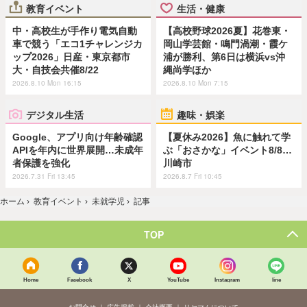
教育イベント
生活・健康
中・高校生が手作り電気自動
【高校野球2026夏】花巻東・
車で競う「エコ1チャレンジカ
岡山学芸館・鳴門渦潮・霞ケ
ップ2026」日産・東京都市
浦が勝利、第6日は横浜vs沖
大・自技会共催8/22
縄尚学ほか
2026.8.10 Mon 16:15
2026.8.10 Mon 7:15
デジタル生活
趣味・娯楽
Google、アプリ向け年齢確認
【夏休み2026】魚に触れて学
APIを年内に世界展開…未成年
ぶ「おさかな」イベント8/8…
者保護を強化
川崎市
2026.7.31 Fri 13:45
2026.8.7 Fri 10:45
ホーム
›
教育イベント
›
未就学児
›
記事
TOP
Home
Facebook
X
YouTube
Instagram
line