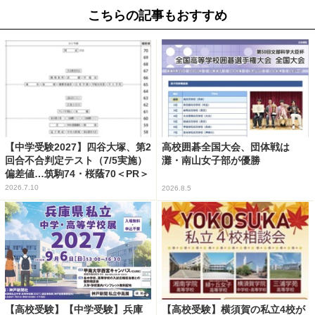
こちらの記事もおすすめ
【中学受験2027】四谷大塚、第2
高校囲碁全国大会、団体戦は
回合不合判定テスト（7/5実施）
灘・南山女子部が優勝
偏差値…筑駒74・桜蔭70＜PR＞
2026.7.10
2026.8.5
【高校受験】【中学受験】兵庫
【高校受験】横須賀の私立4校が