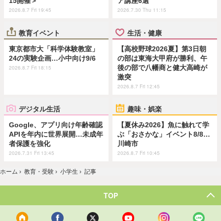
15開催＞
ア講座6選
2026.8.7 Fri 19:45
2026.7.30 Thu 11:15
教育イベント
生活・健康
東京都市大「科学体験教室」
【高校野球2026夏】第3日朝
24の実験企画…小中向け9/6
の部は東海大甲府が勝利、午
後の部で八幡商と健大高崎が
2026.8.7 Fri 18:15
激突
2026.8.7 Fri 12:45
デジタル生活
趣味・娯楽
Google、アプリ向け年齢確認
【夏休み2026】魚に触れて学
APIを年内に世界展開…未成年
ぶ「おさかな」イベント8/8…
者保護を強化
川崎市
2026.7.31 Fri 13:45
2026.8.7 Fri 10:45
ホーム
›
教育・受験
›
小学生
›
記事
TOP