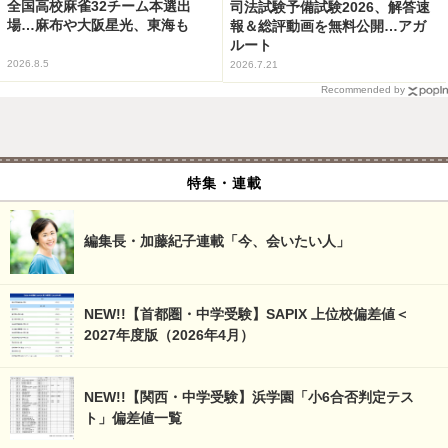
全国高校麻雀32チーム本選出
司法試験予備試験2026、解答速
場…麻布や大阪星光、東海も
報＆総評動画を無料公開…アガ
ルート
2026.8.5
2026.7.21
Recommended by
特集・連載
編集長・加藤紀子連載「今、会いたい人」
NEW!!【首都圏・中学受験】SAPIX 上位校偏差値＜
2027年度版（2026年4月）
NEW!!【関西・中学受験】浜学園「小6合否判定テス
ト」偏差値一覧