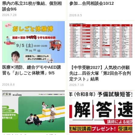
県内の私立31校が集結、個別相
参加…合同相談会10/12
談会9/6
2026.7.28
2026.8.5
医療✕消防、縫合デモやAED講
【中学受験2027】人気校の併願
習も「おしごと体験博」9/5
先は…四谷大塚「第2回合不合判
定テスト」結果
2026.8.6
2026.7.16