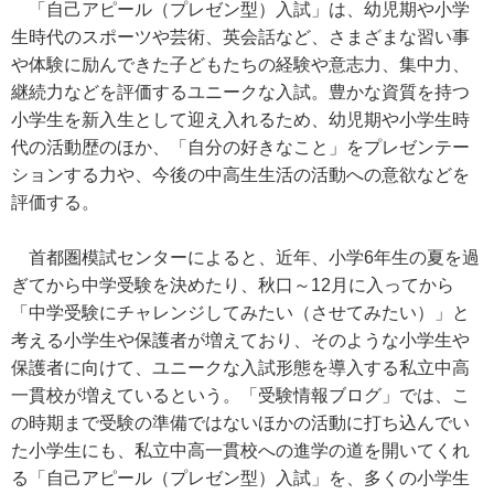
「自己アピール（プレゼン型）入試」は、幼児期や小学
生時代のスポーツや芸術、英会話など、さまざまな習い事
や体験に励んできた子どもたちの経験や意志力、集中力、
継続力などを評価するユニークな入試。豊かな資質を持つ
小学生を新入生として迎え入れるため、幼児期や小学生時
代の活動歴のほか、「自分の好きなこと」をプレゼンテー
ションする力や、今後の中高生生活の活動への意欲などを
評価する。
首都圏模試センターによると、近年、小学6年生の夏を過
ぎてから中学受験を決めたり、秋口～12月に入ってから
「中学受験にチャレンジしてみたい（させてみたい）」と
考える小学生や保護者が増えており、そのような小学生や
保護者に向けて、ユニークな入試形態を導入する私立中高
一貫校が増えているという。「受験情報ブログ」では、こ
の時期まで受験の準備ではないほかの活動に打ち込んでい
た小学生にも、私立中高一貫校への進学の道を開いてくれ
る「自己アピール（プレゼン型）入試」を、多くの小学生