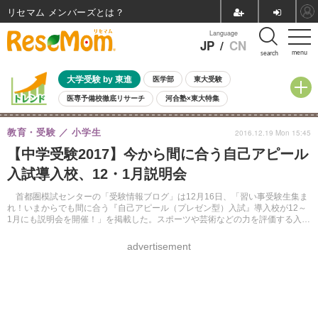
リセマム メンバーズ
Language
JP
/
CN
menu
search
大学受験 by 東進
医学部
東大受験
医専予備校徹底リサーチ
河合塾×東大特集
親子で考える大学選び
高校受験
中学受験
小学校受験
教育・受験
小学生
2016.12.19 Mon 15:45
共通テスト
夏休み
8月開催学校説明会・相談会
【中学受験2017】今から間に合う自己アピール
8月開催イベント・WS
全国公立高校 過去問
人気記事
入試導入校、12・1月説明会
自由研究教材（小学生向け）
自由研究教材（中学生向け）
ランキング
首都圏模試センターの「受験情報ブログ」は12月16日、「習い事受験生集ま
れ！いまからでも間に合う『自己アピール（プレゼン型）入試』導入校が12～
1月にも説明会を開催！」を掲載した。スポーツや芸術などの力を評価する入試
を行っている学校を紹介している。
advertisement