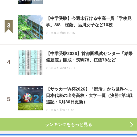
【中学受験】今週末行ける中高一貫「学校見
学」8/8…桜蔭、品川女子など10校
2026.8.3 Mon 10:15
【中学受験2026】首都圏模試センター「結果
偏差値」開成・筑駒78、桜蔭78など
2026.4.1 Wed 12:01
【サッカーW杯2026】「部活」から世界へ…
日本代表の出身高校・大学一覧（決勝T第1戦
追記：6月30日更新）
2026.6.4 Thu 11:45
ランキングをもっと見る