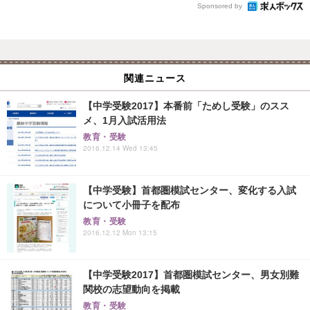
Sponsored by
関連ニュース
【中学受験2017】本番前「ためし受験」のスス
メ、1月入試活用法
教育・受験
2016.12.14 Wed 13:45
【中学受験】首都圏模試センター、変化する入試
について小冊子を配布
教育・受験
2016.12.12 Mon 13:15
【中学受験2017】首都圏模試センター、男女別難
関校の志望動向を掲載
教育・受験