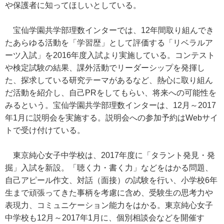
や保護者に知ってほしいとしている。
宝仙学園共学部理数インターでは、12年間取り組んでき
たあらゆる活動を「学習歴」として評価する「リベラルア
ーツ入試」を2016年度入試より実施している。コンテスト
や検定試験の結果、課外活動でリーダーシップを発揮し
た、探求している研究テーマがあるなど、熱心に取り組ん
だ活動を紹介し、自己PRをしてもらい、将来への可能性を
みるという。宝仙学園共学部理数インターは、12月～2017
年1月に説明会を実施する。説明会への参加予約はWebサイ
トで受け付けている。
東京純心女子中学校は、2017年度に「タラント発見・発
掘」入試を新設。「聴く力・書く力」などをはかる問題、
自己アピール作文、対話（面接）の試験を行い、小学校6年
生まで頑張ってきた事柄を考慮に含め、受験生の思考力や
表現力、コミュニケーション能力をはかる。東京純心女子
中学校も12月～2017年1月に、個別相談会などを開催す