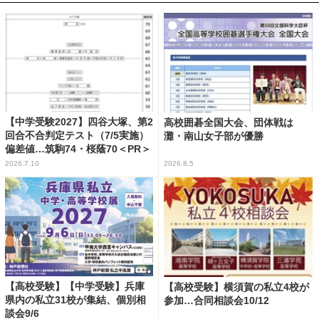
【中学受験2027】四谷大塚、第2
高校囲碁全国大会、団体戦は
回合不合判定テスト（7/5実施）
灘・南山女子部が優勝
偏差値…筑駒74・桜蔭70＜PR＞
2026.7.10
2026.8.5
【高校受験】【中学受験】兵庫
【高校受験】横須賀の私立4校が
県内の私立31校が集結、個別相
参加…合同相談会10/12
談会9/6