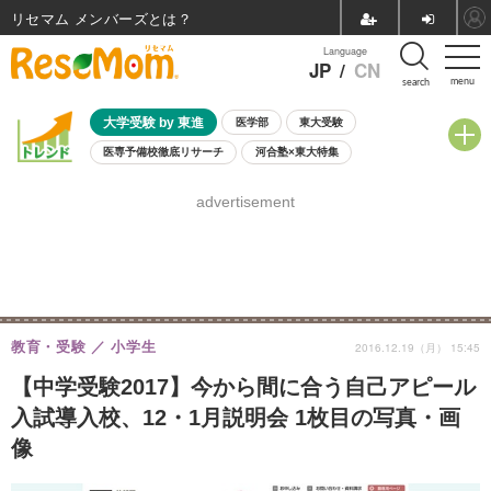
リセマム メンバーズ
Language
JP
/
CN
menu
search
大学受験 by 東進
医学部
東大受験
医専予備校徹底リサーチ
河合塾×東大特集
親子で考える大学選び
高校受験
中学受験
小学校受験
advertisement
共通テスト
夏休み
8月開催学校説明会・相談会
8月開催イベント・WS
全国公立高校 過去問
人気記事
自由研究教材（小学生向け）
自由研究教材（中学生向け）
ランキング
教育・受験
小学生
2016.12.19（月） 15:45
【中学受験2017】今から間に合う自己アピール
入試導入校、12・1月説明会 1枚目の写真・画
像