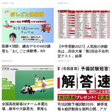
2026.7.28
2026.8.5
医療✕消防、縫合デモやAED講
【中学受験2027】人気校の併願
習も「おしごと体験博」9/5
先は…四谷大塚「第2回合不合判
定テスト」結果
2026.8.6
2026.7.16
全国高校麻雀32チーム本選出
司法試験予備試験2026、解答速
場…麻布や大阪星光、東海も
報＆総評動画を無料公開…アガ