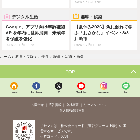
2026.8.8 Sat 9:52
デジタル生活
趣味・娯楽
Google、アプリ向け年齢確認
【夏休み2026】魚に触れて学
APIを年内に世界展開…未成年
ぶ「おさかな」イベント8/8…
者保護を強化
川崎市
2026.7.31 Fri 13:45
2026.8.7 Fri 10:45
ホーム
›
教育・受験
›
小学生
›
記事
›
写真・画像
TOP
Home
Facebook
X
YouTube
Instagram
line
お問合せ
広告掲載
会社概要
リセマムについて
個人情報保護方針
リセマムは、株式会社イード（東証グロース上場）の運
営するサービスです。
証券コード：6038