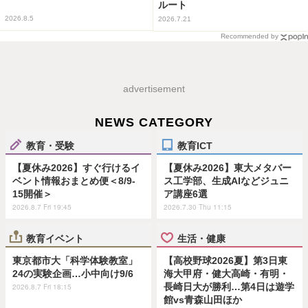
ルート
2026.8.5
2026.7.21
Recommended by
advertisement
NEWS CATEGORY
教育・受験
教育ICT
【夏休み2026】すぐ行けるイ
【夏休み2026】東大メタバー
ベント情報おまとめ便＜8/9-
ス工学部、生成AIなどジュニ
15開催＞
ア講座6選
2026.8.7 Fri 19:45
2026.7.30 Thu 11:15
教育イベント
生活・健康
東京都市大「科学体験教室」
【高校野球2026夏】第3日東
24の実験企画…小中向け9/6
海大甲府・健大高崎・有明・
長崎日大が勝利…第4日は遊学
2026.8.7 Fri 18:15
館vs青森山田ほか