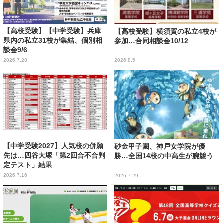
【高校受験】【中学受験】兵庫
【高校受験】横須賀の私立4校が
県内の私立31校が集結、個別相
参加…合同相談会10/12
談会9/6
2026.7.28
2026.8.5
【中学受験2027】人気校の併願
砂金甲子園、神戸女学院が優
先は…四谷大塚「第2回合不合判
勝…全国14校の中高生が腕競う
定テスト」結果
2026.7.16
2026.7.29