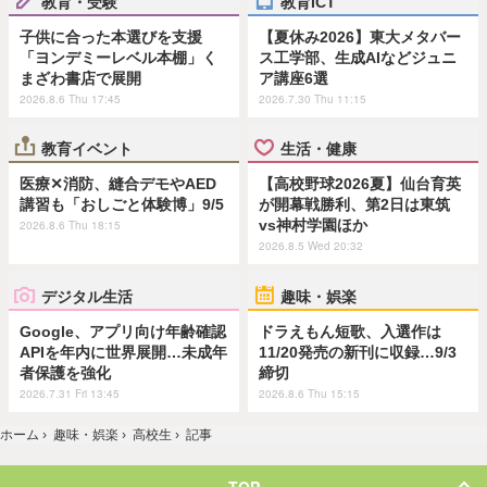
教育・受験
教育ICT
子供に合った本選びを支援
【夏休み2026】東大メタバー
「ヨンデミーレベル本棚」く
ス工学部、生成AIなどジュニ
まざわ書店で展開
ア講座6選
2026.8.6 Thu 17:45
2026.7.30 Thu 11:15
教育イベント
生活・健康
医療✕消防、縫合デモやAED
【高校野球2026夏】仙台育英
講習も「おしごと体験博」9/5
が開幕戦勝利、第2日は東筑
vs神村学園ほか
2026.8.6 Thu 18:15
2026.8.5 Wed 20:32
デジタル生活
趣味・娯楽
Google、アプリ向け年齢確認
ドラえもん短歌、入選作は
APIを年内に世界展開…未成年
11/20発売の新刊に収録…9/3
者保護を強化
締切
2026.7.31 Fri 13:45
2026.8.6 Thu 15:15
ホーム
›
趣味・娯楽
›
高校生
›
記事
TOP