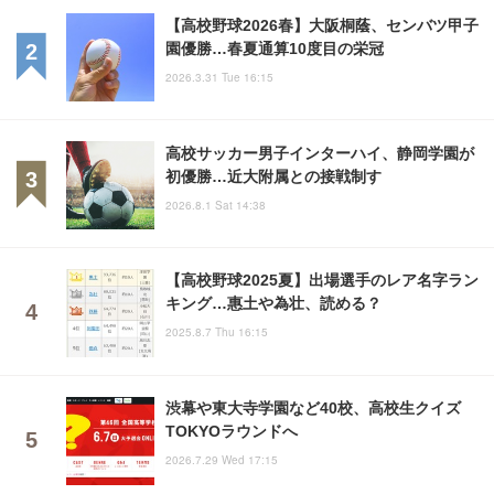
【高校野球2026春】大阪桐蔭、センバツ甲子
園優勝…春夏通算10度目の栄冠
2026.3.31 Tue 16:15
高校サッカー男子インターハイ、静岡学園が
初優勝…近大附属との接戦制す
2026.8.1 Sat 14:38
【高校野球2025夏】出場選手のレア名字ラン
キング…惠土や為壮、読める？
2025.8.7 Thu 16:15
渋幕や東大寺学園など40校、高校生クイズ
TOKYOラウンドへ
2026.7.29 Wed 17:15