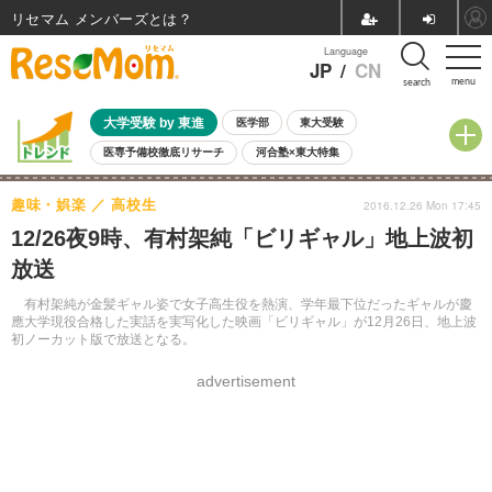
リセマム メンバーズ
Language
JP
/
CN
menu
search
大学受験 by 東進
医学部
東大受験
医専予備校徹底リサーチ
河合塾×東大特集
親子で考える大学選び
高校受験
中学受験
小学校受験
趣味・娯楽
高校生
2016.12.26 Mon 17:45
共通テスト
夏休み
8月開催学校説明会・相談会
12/26夜9時、有村架純「ビリギャル」地上波初
8月開催イベント・WS
全国公立高校 過去問
人気記事
放送
自由研究教材（小学生向け）
自由研究教材（中学生向け）
ランキング
有村架純が金髪ギャル姿で女子高生役を熱演、学年最下位だったギャルが慶
應大学現役合格した実話を実写化した映画「ビリギャル」が12月26日、地上波
初ノーカット版で放送となる。
advertisement