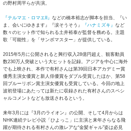
の野村周平らが共演。
『テルマエ・ロマエII』
などの橋本裕志が脚本を担当、『い
ま、会いにゆきます』『涙そうそう』
『ハナミズキ』
など
数々のヒット作で知られる土井裕泰が監督を務める。主題
歌「可能性」を「サンボマスター」が提供している。
2015年5月に公開されると興行収入28億円超え、観客動員
数230万人突破という大ヒットを記録。アジアを中心に海外
でも上映され、本作で有村さんは第39回日本アカデミー賞
優秀主演女優賞と新人俳優賞をダブル受賞したほか、第58
回ブルーリボン賞主演女優賞も受賞している。今回の地上
波初登場にあたっては新たに収録された有村さんのスペシ
ャルコメントなども放送されるという。
来年3月には『3月のライオン』の公開、そして4月からは
NHK連続テレビ小説「ひよっこ」に主演と来年さらなる飛
躍が期待される有村さんの激レアな“金髪ギャル”姿は必見