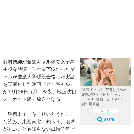
有村架純が金髪ギャル姿で女子高
生役を熱演、学年最下位だったギ
ャルが慶應大学現役合格した実話
を実写化した映画『ビリギャル』
“金髪ギャル”に変身した有村
が12月26日（月）今夜、地上波初
架純／映画『ビリギャル』-
ノーカット版で放送となる。
(C) 2015映画「ビリギャル」
製作委員会
全 3 枚
「聖徳太子」を「せいとくたこ」
拡大写真
と読み、東西南北も知らず、地球
が丸いことも知らない成績学年ビ