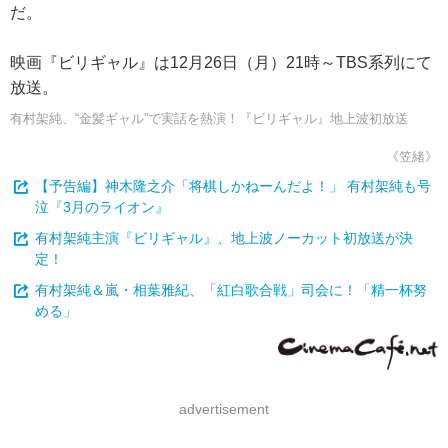
だ。
映画『ビリギャル』は12月26日（月）21時～TBS系列にて
放送。
有村架純、“金髪ギャル”で実話を熱演！『ビリギャル』地上波初放送
《笠緒》
【予告編】神木隆之介「将棋しかねーんだよ！」 有村架純も号
泣『3月のライオン』
有村架純主演『ビリギャル』、地上波ノーカット初放送が決
定！
有村架純＆嵐・相葉雅紀、「紅白歌合戦」司会に！「精一杯努
める」
advertisement