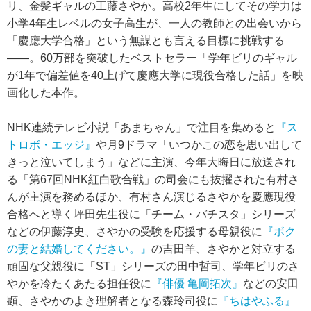
リ、金髪ギャルの工藤さやか。高校2年生にしてその学力は
小学4年生レベルの女子高生が、一人の教師との出会いから
「慶應大学合格」という無謀とも言える目標に挑戦する
――。60万部を突破したベストセラー「学年ビリのギャル
が1年で偏差値を40上げて慶應大学に現役合格した話」を映
画化した本作。
NHK連続テレビ小説「あまちゃん」で注目を集めると
『ス
トロボ・エッジ』
や月9ドラマ「いつかこの恋を思い出して
きっと泣いてしまう」などに主演、今年大晦日に放送され
る「第67回NHK紅白歌合戦」の司会にも抜擢された有村さ
んが主演を務めるほか、有村さん演じるさやかを慶應現役
合格へと導く坪田先生役に「チーム・バチスタ」シリーズ
などの伊藤淳史、さやかの受験を応援する母親役に
『ボク
の妻と結婚してください。』
の吉田羊、さやかと対立する
頑固な父親役に「ST」シリーズの田中哲司、学年ビリのさ
やかを冷たくあたる担任役に
『俳優 亀岡拓次』
などの安田
顕、さやかのよき理解者となる森玲司役に
『ちはやふる』