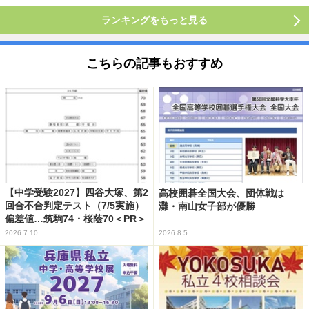
ランキングをもっと見る
こちらの記事もおすすめ
【中学受験2027】四谷大塚、第2
高校囲碁全国大会、団体戦は
回合不合判定テスト（7/5実施）
灘・南山女子部が優勝
偏差値…筑駒74・桜蔭70＜PR＞
2026.7.10
2026.8.5