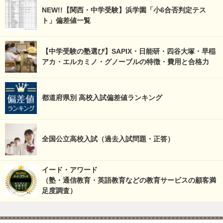
NEW!!【関西・中学受験】浜学園「小6合否判定テス
ト」偏差値一覧
【中学受験の塾選び】SAPIX・日能研・四谷大塚・早稲
アカ・エルカミノ・グノーブルの特徴・費用と合格力
都道府県別 高校入試偏差値ランキング
全国公立高校入試（過去入試問題・正答）
イード・アワード
（塾・通信教育・英語教育などの教育サービスの顧客満
足度調査）