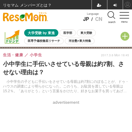
リセマム メンバーズ
Language
JP
/
CN
menu
search
大学受験 by 東進
医学部
東大受験
医専予備校徹底リサーチ
河合塾×東大特集
親子で考える大学選び
高校受験
中学受験
小学校受験
生活・健康
小学生
2017.3.6 Mon 19:45
共通テスト
夏休み
8月開催学校説明会・相談会
小中学生に手伝いさせている母親は約7割、さ
8月開催イベント・WS
全国公立高校 過去問
人気記事
せない理由は？
自由研究教材（小学生向け）
自由研究教材（中学生向け）
ランキング
小中学生の子どもに手伝いをさせている母親は約7割にのぼることが、ドゥ・
ハウスの調査により明らかになった。このうち、お駄賃を渡している母親は
15.2％。「ありがとう」という言葉をかけたり、好きなお菓子を買ってあげた
りしている母親もいた。
advertisement