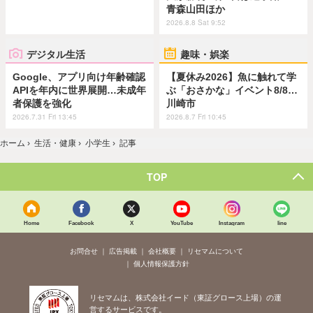
青森山田ほか
2026.8.8 Sat 9:52
デジタル生活
趣味・娯楽
Google、アプリ向け年齢確認
【夏休み2026】魚に触れて学
APIを年内に世界展開…未成年
ぶ「おさかな」イベント8/8…
者保護を強化
川崎市
2026.7.31 Fri 13:45
2026.8.7 Fri 10:45
ホーム
›
生活・健康
›
小学生
›
記事
TOP
Home
Facebook
X
YouTube
Instagram
line
お問合せ
広告掲載
会社概要
リセマムについて
個人情報保護方針
リセマムは、株式会社イード（東証グロース上場）の運
営するサービスです。