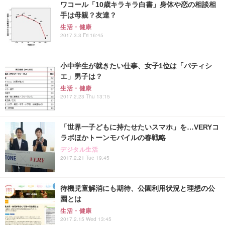
ワコール「10歳キラキラ白書」身体や恋の相談相
手は母親？友達？
生活・健康
2017.3.3 Fri 16:45
小中学生が就きたい仕事、女子1位は「パティシ
エ」男子は？
生活・健康
2017.2.23 Thu 13:15
「世界一子どもに持たせたいスマホ」を…VERYコ
ラボほかトーンモバイルの春戦略
デジタル生活
2017.2.21 Tue 19:45
待機児童解消にも期待、公園利用状況と理想の公
園とは
生活・健康
2017.2.15 Wed 13:45