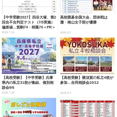
【中学受験2027】四谷大塚、第2
高校囲碁全国大会、団体戦は
回合不合判定テスト（7/5実施）
灘・南山女子部が優勝
偏差値…筑駒74・桜蔭70＜PR＞
2026.7.10
2026.8.5
【高校受験】【中学受験】兵庫
【高校受験】横須賀の私立4校が
県内の私立31校が集結、個別相
参加…合同相談会10/12
談会9/6
2026.7.28
2026.8.5