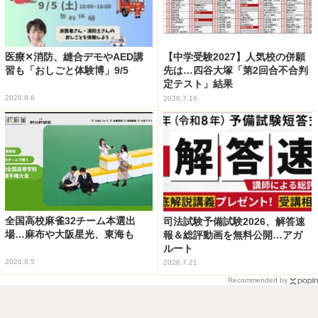
医療✕消防、縫合デモやAED講
【中学受験2027】人気校の併願
習も「おしごと体験博」9/5
先は…四谷大塚「第2回合不合判
定テスト」結果
2026.8.6
2026.7.16
全国高校麻雀32チーム本選出
司法試験予備試験2026、解答速
場…麻布や大阪星光、東海も
報＆総評動画を無料公開…アガ
ルート
2026.8.5
2026.7.21
Recommended by