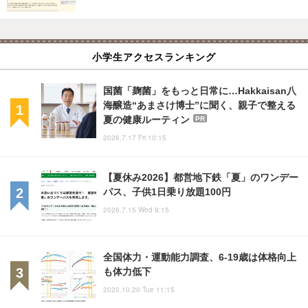
小学生アクセスランキング
国菌「麹菌」をもっと日常に…Hakkaisan八
海醸造“あまさけ博士”に聞く、親子で整える
夏の健康ルーティン
PR
2026.7.17 Fri 10:15
【夏休み2026】都営地下鉄「夏」のワンデー
パス、子供1日乗り放題100円
2026.7.15 Wed 9:15
全国体力・運動能力調査、6-19歳は体格向上
も体力低下
2020.10.20 Tue 11:15