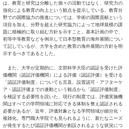
は、教育と研究は分離した個々の活動ではなく、研究力の
強化による教育の向上という観点を提示している。教育分
野での国際協力の推進については、学術の国際貢献という
項目を加え、分野を超えた研究協力によって地球規模の課
題に積極的に取り組む方針を示すこと。基本計画の中で、
初等中等教育などを例示して日本型教育の海外展開につい
て記しているが、大学を含めた教育の海外展開の方針を明
示するべきであるとした。
また、大学が定期的に、文部科学大臣の認証を受けた評
価機関（認証評価機関）による評価（認証評価）を受ける
「認証評価制度」についても言及。設置認可・アフターケ
ア・認証評価までの連動という観点から「認証評価制度」
を検証する必要性を説いた。現行の制度では、評価実施機
関はすべての学問領域に対応できる体制を整え認証される
必要があるが、近年、評価対象となる学問領域が細分化・
複雑化。専門職大学院でも見られるように、新たなニーズ
が発生するたび認証評価機関が創設されるような状況につ