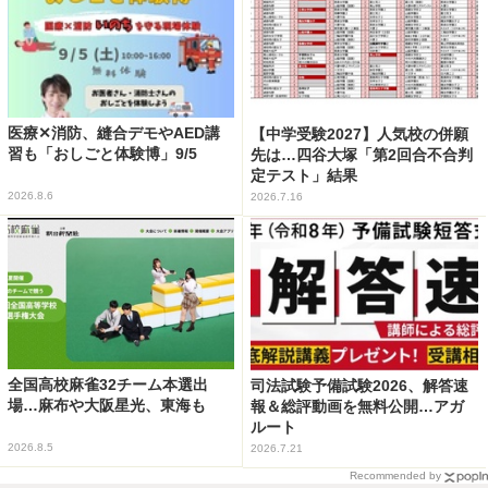
医療✕消防、縫合デモやAED講
【中学受験2027】人気校の併願
習も「おしごと体験博」9/5
先は…四谷大塚「第2回合不合判
定テスト」結果
2026.8.6
2026.7.16
全国高校麻雀32チーム本選出
司法試験予備試験2026、解答速
場…麻布や大阪星光、東海も
報＆総評動画を無料公開…アガ
ルート
2026.8.5
2026.7.21
Recommended by