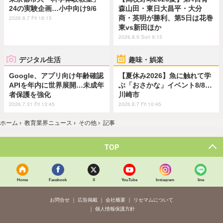
24の実験企画…小中向け9/6
森山田・東日大昌平・大分
商・英明が勝利、第5日は花巻
2026.8.7 Fri 18:15
東vs新田ほか
2026.8.9 Sun 9:15
デジタル生活
趣味・娯楽
Google、アプリ向け年齢確認
【夏休み2026】魚に触れて学
APIを年内に世界展開…未成年
ぶ「おさかな」イベント8/8…
者保護を強化
川崎市
2026.7.31 Fri 13:45
2026.8.7 Fri 10:45
ホーム
›
教育業界ニュース
›
その他
›
記事
TOP
Home
Facebook
X
YouTube
Instagram
line
お問合せ
広告掲載
会社概要
リセマムについて
個人情報保護方針