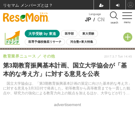
リセマム メンバーズ
Language
JP
/
CN
menu
search
大学受験 by 東進
医学部
東大受験
医専予備校徹底リサーチ
河合塾×東大特集
親子で考える大学選び
高校受験
中学受験
小学校受験
教育業界ニュース
その他
2017.3.7 Tue 14:45
共通テスト
夏休み
8月開催学校説明会・相談会
第3期教育振興基本計画、国立大学協会が「基
8月開催イベント・WS
全国公立高校 過去問
人気記事
本的な考え方」に対する意見を公表
自由研究教材（小学生向け）
自由研究教材（中学生向け）
ランキング
国立大学協会は、「第3期教育振興基本計画の策定に向けた基本的な考え方」
に対する意見を3月3日付で発表した。初等教育から高等教育までを一貫した観
点や、研究力の強化による教育力向上の観点を加えるほか、大学などが行う
「認証評価制度」を検証するよう求めた。
advertisement