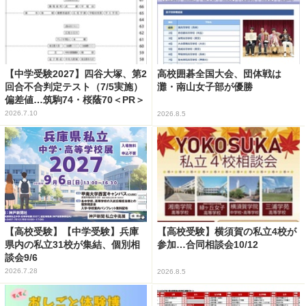
【中学受験2027】四谷大塚、第2
高校囲碁全国大会、団体戦は
回合不合判定テスト（7/5実施）
灘・南山女子部が優勝
偏差値…筑駒74・桜蔭70＜PR＞
2026.7.10
2026.8.5
【高校受験】【中学受験】兵庫
【高校受験】横須賀の私立4校が
県内の私立31校が集結、個別相
参加…合同相談会10/12
談会9/6
2026.7.28
2026.8.5