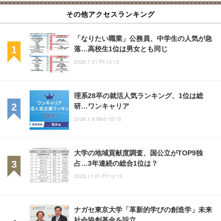
その他アクセスランキング
「なりたい職業」公務員、中学生の人気が急
落…高校生1位は男女とも同じ
2026.7.31 Fri 13:15
理系28卒の就活人気ランキング、1位は総
研…ワンキャリア
2026.7.8 Wed 15:15
大学の地域貢献度調査、国公立がTOP9独
占…3年連続の総合1位は？
2025.11.21 Fri 13:15
ナガセ東京大学「革新的学びの創造学」未来
社会協創基金を設立