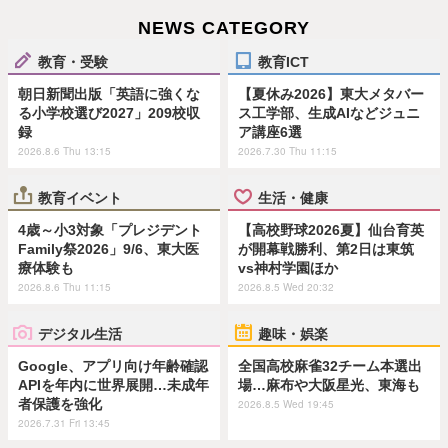
NEWS CATEGORY
教育・受験
教育ICT
朝日新聞出版「英語に強くな
【夏休み2026】東大メタバー
る小学校選び2027」209校収
ス工学部、生成AIなどジュニ
録
ア講座6選
2026.8.6 Thu 13:15
2026.7.30 Thu 11:15
教育イベント
生活・健康
4歳～小3対象「プレジデント
【高校野球2026夏】仙台育英
Family祭2026」9/6、東大医
が開幕戦勝利、第2日は東筑
療体験も
vs神村学園ほか
2026.8.6 Thu 11:15
2026.8.5 Wed 20:32
デジタル生活
趣味・娯楽
Google、アプリ向け年齢確認
全国高校麻雀32チーム本選出
APIを年内に世界展開…未成年
場…麻布や大阪星光、東海も
者保護を強化
2026.8.5 Wed 19:45
2026.7.31 Fri 13:45