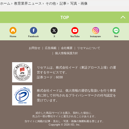
ホーム
›
教育業界ニュース
›
その他
›
記事
›
写真・画像
TOP
Home
Facebook
X
YouTube
Instagram
line
お問合せ
広告掲載
会社概要
リセマムについて
個人情報保護方針
リセマムは、株式会社イード（東証グロース上場）の運
営するサービスです。
証券コード：6038
株式会社イードは、個人情報の適切な取扱いを行う事業
者に対して付与されるプライバシーマークの付与認定を
受けています。
紹介した商品/サービスを購入、契約した場合に、
売上の一部が弊社サイトに還元されることがあります。
当サイトに掲載の記事・見出し・写真・画像の無断転載を禁じます。
Copyright © 2026 IID, Inc.