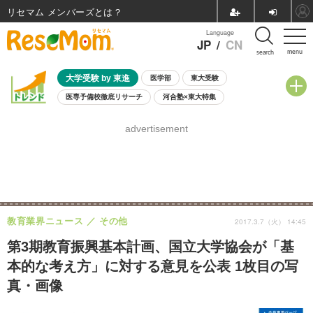
リセマム メンバーズ
Language
JP
/
CN
menu
search
大学受験 by 東進
医学部
東大受験
医専予備校徹底リサーチ
河合塾×東大特集
親子で考える大学選び
高校受験
中学受験
小学校受験
advertisement
共通テスト
夏休み
8月開催学校説明会・相談会
8月開催イベント・WS
全国公立高校 過去問
人気記事
自由研究教材（小学生向け）
自由研究教材（中学生向け）
ランキング
教育業界ニュース
その他
2017.3.7（火） 14:45
第3期教育振興基本計画、国立大学協会が「基
本的な考え方」に対する意見を公表 1枚目の写
真・画像