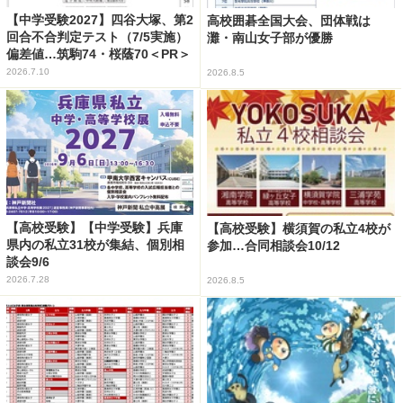
【中学受験2027】四谷大塚、第2
高校囲碁全国大会、団体戦は
回合不合判定テスト（7/5実施）
灘・南山女子部が優勝
偏差値…筑駒74・桜蔭70＜PR＞
2026.7.10
2026.8.5
【高校受験】【中学受験】兵庫
【高校受験】横須賀の私立4校が
県内の私立31校が集結、個別相
参加…合同相談会10/12
談会9/6
2026.7.28
2026.8.5