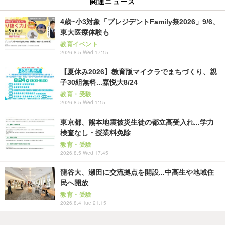
関連ニュース
4歳~小3対象「プレジデントFamily祭2026」9/6、
東大医療体験も
教育イベント
2026.8.5 Wed 17:15
【夏休み2026】教育版マイクラでまちづくり、親
子30組無料...嘉悦大8/24
教育・受験
2026.8.5 Wed 1:15
東京都、熊本地震被災生徒の都立高受入れ...学力
検査なし・授業料免除
教育・受験
2026.8.5 Wed 17:45
龍谷大、瀬田に交流拠点を開設...中高生や地域住
民へ開放
教育・受験
2026.8.4 Tue 21:15