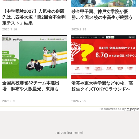
【中学受験2027】人気校の併願
砂金甲子園、神戸女学院が優
先は…四谷大塚「第2回合不合判
勝…全国14校の中高生が腕競う
定テスト」結果
2026.7.16
2026.7.29
全国高校麻雀32チーム本選出
渋幕や東大寺学園など40校、高
場…麻布や大阪星光、東海も
校生クイズTOKYOラウンドへ
2026.8.5
2026.7.29
Recommended by
advertisement