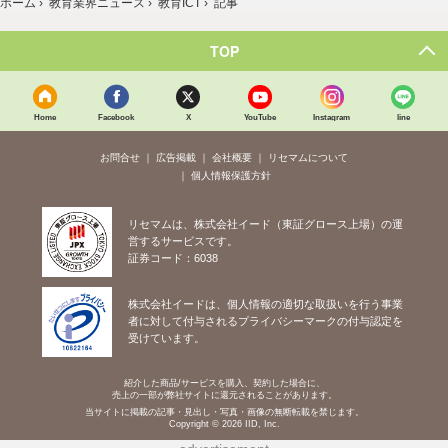
ホーム
›
教育業界ニュース
›
教育ICT
›
記事
TOP
Home
Facebook
X
YouTube
Instagram
line
お問合せ
広告掲載
会社概要
リセマムについて
個人情報保護方針
リセマムは、株式会社イード（東証グロース上場）の運
営するサービスです。
証券コード：6038
株式会社イードは、個人情報の適切な取扱いを行う事業
者に対して付与されるプライバシーマークの付与認定を
受けています。
紹介した商品/サービスを購入、契約した場合に、
売上の一部が弊社サイトに還元されることがあります。
当サイトに掲載の記事・見出し・写真・画像の無断転載を禁じます。
Copyright © 2026 IID, Inc.