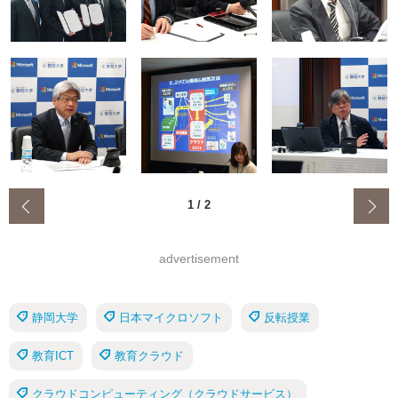
‹
1
/
2
advertisement
静岡大学
日本マイクロソフト
反転授業
教育ICT
教育クラウド
クラウドコンピューティング（クラウドサービス）