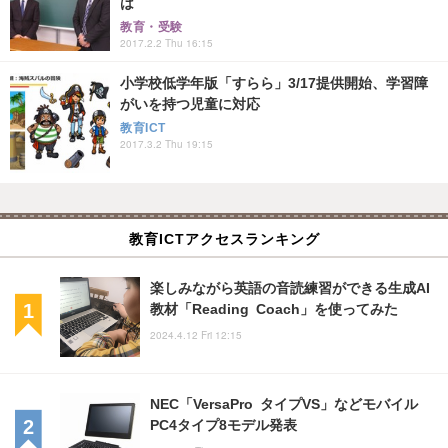
は
教育・受験
2017.2.2 Thu 16:15
小学校低学年版「すらら」3/17提供開始、学習障
がいを持つ児童に対応
教育ICT
2017.3.2 Thu 19:15
教育ICTアクセスランキング
楽しみながら英語の音読練習ができる生成AI
教材「Reading Coach」を使ってみた
2024.4.12 Fri 12:15
NEC「VersaPro タイプVS」などモバイル
PC4タイプ8モデル発表