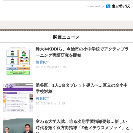
Sponsored by
関連ニュース
静大やKDDIら、今治市の小中学校でアクティブラ
ーニング実証研究を開始
教育ICT
2017.1.25 Wed 10:15
渋谷区、1人1台タブレット導入へ…区立の全小中
学校対象
教育ICT
2017.2.16 Thu 13:15
変わる大学入試、迫る次期学習指導要領…新しい
時代を拓く双方向指導「Z会メテウスメソッド」と