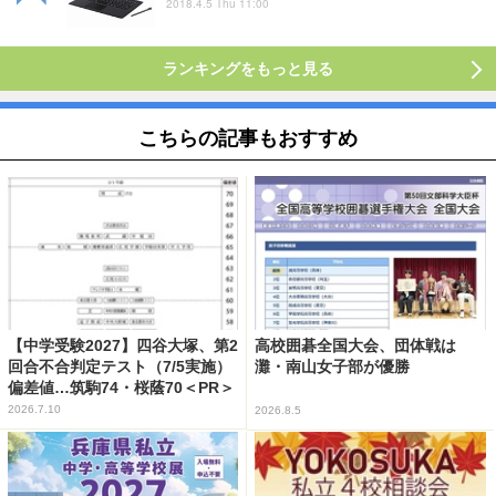
2018.4.5 Thu 11:00
ランキングをもっと見る
こちらの記事もおすすめ
【中学受験2027】四谷大塚、第2
高校囲碁全国大会、団体戦は
回合不合判定テスト（7/5実施）
灘・南山女子部が優勝
偏差値…筑駒74・桜蔭70＜PR＞
2026.7.10
2026.8.5