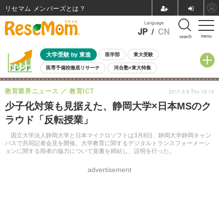
リセマム メンバーズ
Language
JP
/
CN
menu
search
大学受験 by 東進
医学部
東大受験
医専予備校徹底リサーチ
河合塾×東大特集
親子で考える大学選び
高校受験
中学受験
小学校受験
教育業界ニュース
教育ICT
2017.3.9 Thu 19:15
共通テスト
夏休み
8月開催学校説明会・相談会
少子化対策も見据えた、静岡大学×日本MSのク
8月開催イベント・WS
全国公立高校 過去問
人気記事
ラウド「反転授業」
自由研究教材（小学生向け）
自由研究教材（中学生向け）
ランキング
国立大学法人静岡大学と日本マイクロソフトは3月8日、静岡大学静岡キャン
パスで共同記者会見を開催。大学教育に関するデジタルトランスフォーメーシ
ョンに関する両者の協力について覚書を締結し、説明を行った。
advertisement