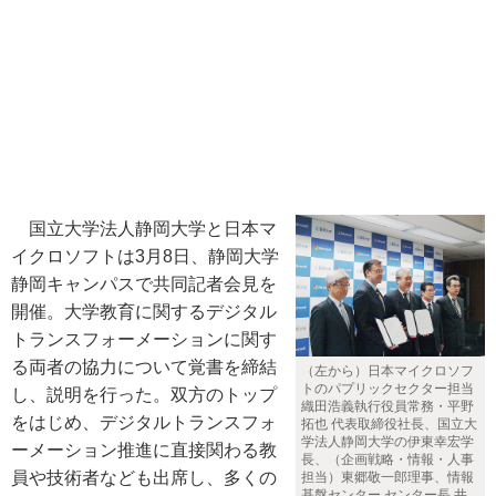
国立大学法人静岡大学と日本マ
イクロソフトは3月8日、静岡大学
静岡キャンパスで共同記者会見を
開催。大学教育に関するデジタル
トランスフォーメーションに関す
る両者の協力について覚書を締結
（左から）日本マイクロソフ
トのパプリックセクター担当
し、説明を行った。双方のトップ
織田浩義執行役員常務・平野
をはじめ、デジタルトランスフォ
拓也 代表取締役社長、国立大
学法人静岡大学の伊東幸宏学
ーメーション推進に直接関わる教
長、（企画戦略・情報・人事
員や技術者なども出席し、多くの
担当）東郷敬一郎理事、情報
基盤センター センター長 井