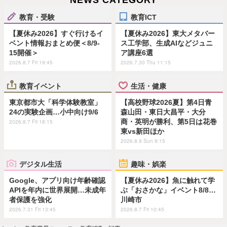
教育・受験
教育ICT
【夏休み2026】すぐ行けるイ
【夏休み2026】東大メタバー
ベント情報おまとめ便＜8/9-
ス工学部、生成AIなどジュニ
15開催＞
ア講座6選
2026.8.7 Fri 19:45
2026.7.30 Thu 11:15
教育イベント
生活・健康
東京都市大「科学体験教室」
【高校野球2026夏】第4日青
24の実験企画…小中向け9/6
森山田・東日大昌平・大分
商・英明が勝利、第5日は花巻
2026.8.7 Fri 18:15
東vs新田ほか
2026.8.9 Sun 9:15
デジタル生活
趣味・娯楽
Google、アプリ向け年齢確認
【夏休み2026】魚に触れて学
APIを年内に世界展開…未成年
ぶ「おさかな」イベント8/8…
者保護を強化
川崎市
2026.7.31 Fri 13:45
2026.8.7 Fri 10:45