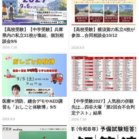
【高校受験】【中学受験】兵庫
【高校受験】横須賀の私立4校が
県内の私立31校が集結、個別相
参加…合同相談会10/12
談会9/6
2026.7.28
2026.8.5
医療✕消防、縫合デモやAED講
【中学受験2027】人気校の併願
習も「おしごと体験博」9/5
先は…四谷大塚「第2回合不合判
定テスト」結果
2026.8.6
2026.7.16