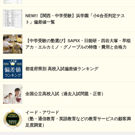
NEW!!【関西・中学受験】浜学園「小6合否判定テス
ト」偏差値一覧
【中学受験の塾選び】SAPIX・日能研・四谷大塚・早稲
アカ・エルカミノ・グノーブルの特徴・費用と合格力
都道府県別 高校入試偏差値ランキング
全国公立高校入試（過去入試問題・正答）
イード・アワード
（塾・通信教育・英語教育などの教育サービスの顧客満
足度調査）