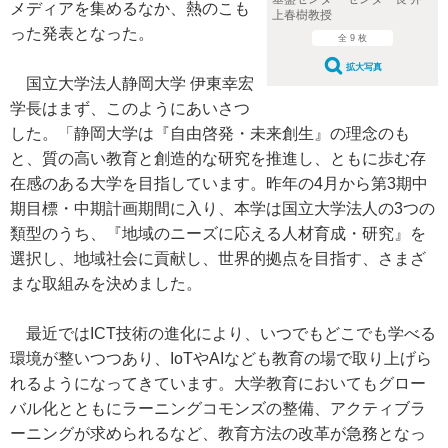
メディアを集めるなか、熱のこも
上春樹教授
った発表となった。
全 9 枚
拡大写真
国立大学法人静岡大学 伊東幸宏
学長はまず、このようにあいさつ
した。「静岡大学は『自由啓発・未来創生』の理念のも
と、質の高い教育と創造的な研究を推進し、ともに歩む存
在感のある大学を目指しています。昨年の4月から第3期中
期目標・中期計画期間に入り、本学は国立大学法人の3つの
類型のうち、『地域のニーズに応える人材育成・研究』を
選択し、地域社会に貢献し、世界的拠点を目指す、さまざ
まな取組みを決めました。
最近ではICT技術の進化により、いつでもどこでも学べる
環境が整いつつあり、IoTやAIなども教育の場で取り上げら
れるようになってきています。大学教育においてもグロー
バル化とともにラーニングコモンズの整備、アクティブラ
ーニングが求められるなど、教育方法の改革が急務となっ