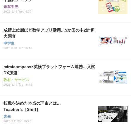
未就学児
2026.5.13 Wed 9:30
成績上位層ほど数学アプリ活用…5か国の中2計算
力調査
中学生
2026.3.31 Tue 10:15
miraicompass×英検プラットフォーム連携…入試
DX加速
教材・サービス
2026.3.17 Tue 18:45
転職を決めた本当の理由とは…
Teacher’s［Shift］
先生
2026.3.2 Mon 19:45