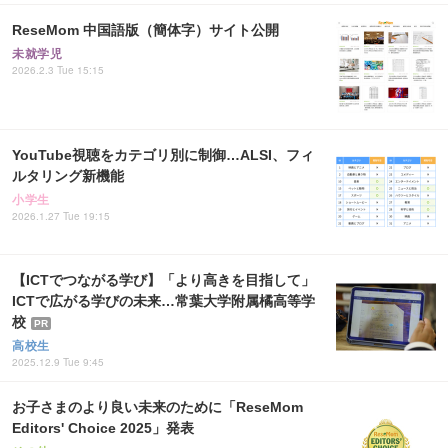
ReseMom 中国語版（簡体字）サイト公開
未就学児
2026.2.3 Tue 15:15
YouTube視聴をカテゴリ別に制御…ALSI、フィ
ルタリング新機能
小学生
2026.1.27 Tue 19:15
【ICTでつながる学び】「より高きを目指して」
ICTで広がる学びの未来…常葉大学附属橘高等学
校
PR
高校生
2025.12.9 Tue 9:45
お子さまのより良い未来のために「ReseMom
Editors' Choice 2025」発表