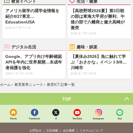
教育イベント
生活・健康
アメリカ留学の奨学金情報を
【高校野球2026夏】第3日朝
紹介8/27東京…
の部は東海大甲府が勝利、午
EducationUSA
後の部で八幡商と健大高崎が
激突
2026.8.7 Fri 11:15
2026.8.7 Fri 12:45
デジタル生活
趣味・娯楽
Google、アプリ向け年齢確認
【夏休み2026】魚に触れて学
APIを年内に世界展開…未成年
ぶ「おさかな」イベント8/8…
者保護を強化
川崎市
2026.7.31 Fri 13:45
2026.8.7 Fri 10:45
ホーム
›
教育業界ニュース
›
教育ICT 記事一覧
TOP
Home
Facebook
X
YouTube
Instagram
line
お問合せ
広告掲載
会社概要
リセマムについて