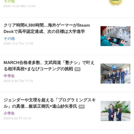
その他
2025.10.20 Mon 10:00
クリア時間4,380時間…海外ゲーマーがSteam
Deckで高卒認定達成、次の目標は大学進学
その他
2025.10.2 Thu 17:45
MARCH合格者多数、文武両道「塾ナシ」で叶え
る相洋高校×まなびコーチングの挑戦
PR
中学生
2025.9.30 Tue 17:15
ジェンダーや文理を超える「プログラミングスキ
ル」の真価…飯坂正樹氏×遠山紗矢香氏
PR
小学生
2025.9.26 Fri 10:15