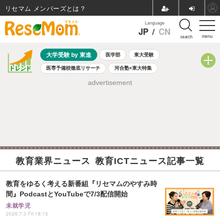
リセマム メンバーズ
Language
JP
/
CN
menu
search
大学受験 by 東進
医学部
東大受験
医専予備校徹底リサーチ
河合塾×東大特集
親子で考える大学選び
高校受験
中学受験
小学校受験
advertisement
共通テスト
夏休み
8月開催学校説明会・相談会
8月開催イベント・WS
全国公立高校 過去問
人気記事
自由研究教材（小学生向け）
自由研究教材（中学生向け）
ランキング
教育業界ニュース 教育ICTニュース記事一覧
教育をゆるく考える新番組『リセマムのやすみ時
間』PodcastとYouTubeで7/3配信開始
未就学児
2026.7.3 Fri 18:15