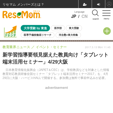
リセマム メンバーズ
Language
JP
/
CN
menu
search
大学受験 by 東進
医学部
東大受験
医専予備校徹底リサーチ
河合塾×東大特集
親子で考える大学選び
高校受験
中学受験
小学校受験
教育業界ニュース
イベント・セミナー
2017.3.13 Mon 11:45
共通テスト
夏休み
8月開催学校説明会・相談会
新学習指導要領見据えた教員向け「タブレット
8月開催イベント・WS
全国公立高校 過去問
人気記事
端末活用セミナー」4/29大阪
自由研究教材（小学生向け）
自由研究教材（中学生向け）
ランキング
日本教育情報化振興会（JAPET＆CEC）は、学校教員などを対象とした情報
教育対応教員研修全国セミナー「タブレット端末活用セミナー2017」を、4月
29日に大阪・ハービスHALLで開催する。参加費は無料で事前申込みが必要。
advertisement