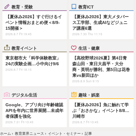
教育・受験
教育ICT
【夏休み2026】すぐ行けるイ
【夏休み2026】東大メタバー
ベント情報おまとめ便＜8/9-
ス工学部、生成AIなどジュニ
15開催＞
ア講座6選
2026.8.7 Fri 19:45
2026.7.30 Thu 11:15
教育イベント
生活・健康
東京都市大「科学体験教室」
【高校野球2026夏】第4日青
24の実験企画…小中向け9/6
森山田・東日大昌平・大分
商・英明が勝利、第5日は花巻
2026.8.7 Fri 18:15
東vs新田ほか
2026.8.9 Sun 9:15
デジタル生活
趣味・娯楽
Google、アプリ向け年齢確認
【夏休み2026】魚に触れて学
APIを年内に世界展開…未成年
ぶ「おさかな」イベント8/8…
者保護を強化
川崎市
2026.7.31 Fri 13:45
2026.8.7 Fri 10:45
ホーム
›
教育業界ニュース
›
イベント・セミナー
›
記事