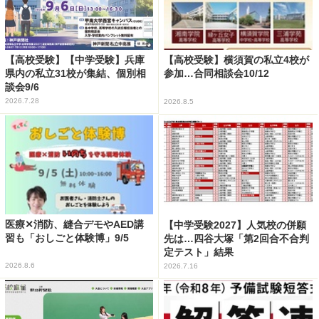
【高校受験】【中学受験】兵庫
【高校受験】横須賀の私立4校が
県内の私立31校が集結、個別相
参加…合同相談会10/12
談会9/6
2026.7.28
2026.8.5
医療✕消防、縫合デモやAED講
【中学受験2027】人気校の併願
習も「おしごと体験博」9/5
先は…四谷大塚「第2回合不合判
定テスト」結果
2026.8.6
2026.7.16