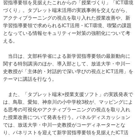
習指導要領を見据えたこれからの「授業づくり」「ICT環境
づくり」。タブレット端末活用の実践事例を交えながら、
アクティブラーニングの視点を取り入れた授業改善や、新
学習指導要領で求められるICT活用・ICT環境、喫緊の課題
となっている情報セキュリティー対策の強靭化について考
える。
当日は、文部科学省による新学習指導要領の最新動向に
関する特別講演のほか、導入部として、放送大学・中川一
史教授が「主体的・対話的で深い学びの視点とICT活用」を
テーマに講話を行なう。
また、「タブレット端末×授業支援ソフト」の実践発表で
は、鳥取、愛知、神奈川の小中学校3校が、マッピングによ
る思考の可視化やアクティブラーニングの視点を取り入れ
た授業改善について発表を行う。パネルディスカッション
では、放送大学・中川一史教授がコーディネーターとな
り、パネリストを迎えて新学習指導要領を見据えたICT活