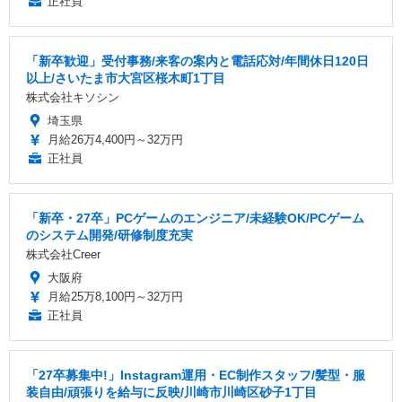
正社員
「新卒歓迎」受付事務/来客の案内と電話応対/年間休日120日
以上/さいたま市大宮区桜木町1丁目
株式会社キソシン
埼玉県
月給26万4,400円～32万円
正社員
「新卒・27卒」PCゲームのエンジニア/未経験OK/PCゲーム
のシステム開発/研修制度充実
株式会社Creer
大阪府
月給25万8,100円～32万円
正社員
「27卒募集中!」Instagram運用・EC制作スタッフ/髪型・服
装自由/頑張りを給与に反映/川崎市川崎区砂子1丁目