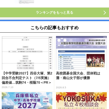
ランキングをもっと見る
こちらの記事もおすすめ
【中学受験2027】四谷大塚、第2
高校囲碁全国大会、団体戦は
回合不合判定テスト（7/5実施）
灘・南山女子部が優勝
偏差値…筑駒74・桜蔭70＜PR＞
2026.7.10
2026.8.5