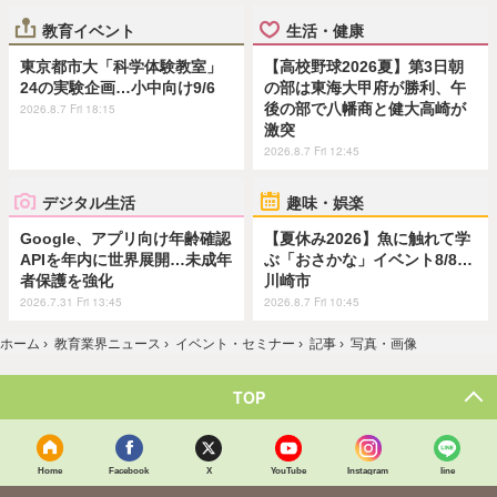
教育イベント
生活・健康
東京都市大「科学体験教室」
【高校野球2026夏】第3日朝
24の実験企画…小中向け9/6
の部は東海大甲府が勝利、午
後の部で八幡商と健大高崎が
2026.8.7 Fri 18:15
激突
2026.8.7 Fri 12:45
デジタル生活
趣味・娯楽
Google、アプリ向け年齢確認
【夏休み2026】魚に触れて学
APIを年内に世界展開…未成年
ぶ「おさかな」イベント8/8…
者保護を強化
川崎市
2026.7.31 Fri 13:45
2026.8.7 Fri 10:45
ホーム
›
教育業界ニュース
›
イベント・セミナー
›
記事
›
写真・画像
TOP
Home
Facebook
X
YouTube
Instagram
line