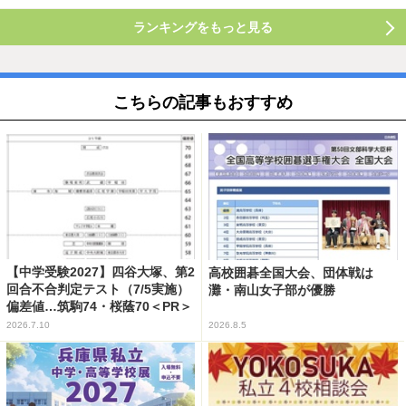
ランキングをもっと見る
こちらの記事もおすすめ
【中学受験2027】四谷大塚、第2
高校囲碁全国大会、団体戦は
回合不合判定テスト（7/5実施）
灘・南山女子部が優勝
偏差値…筑駒74・桜蔭70＜PR＞
2026.7.10
2026.8.5