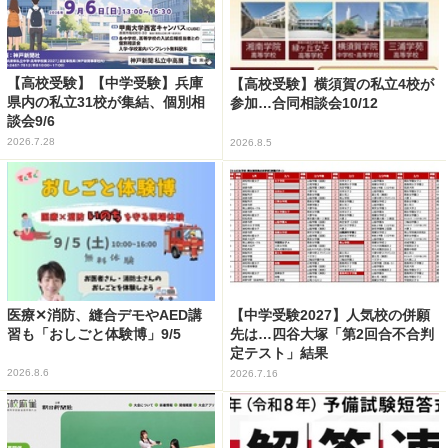
【高校受験】【中学受験】兵庫
【高校受験】横須賀の私立4校が
県内の私立31校が集結、個別相
参加…合同相談会10/12
談会9/6
2026.7.28
2026.8.5
医療✕消防、縫合デモやAED講
【中学受験2027】人気校の併願
習も「おしごと体験博」9/5
先は…四谷大塚「第2回合不合判
定テスト」結果
2026.8.6
2026.7.16