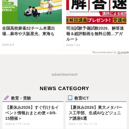
全国高校麻雀32チーム本選出
司法試験予備試験2026、解答速
場…麻布や大阪星光、東海も
報＆総評動画を無料公開…アガ
ルート
2026.8.5
2026.7.21
Recommended by
advertisement
NEWS CATEGORY
教育・受験
教育ICT
【夏休み2026】すぐ行けるイ
【夏休み2026】東大メタバー
ベント情報おまとめ便＜8/9-
ス工学部、生成AIなどジュニ
15開催＞
ア講座6選
2026.8.7 Fri 19:45
2026.7.30 Thu 11:15