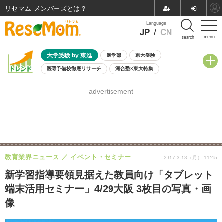
リセマム メンバーズ
Language
JP
/
CN
menu
search
大学受験 by 東進
医学部
東大受験
医専予備校徹底リサーチ
河合塾×東大特集
親子で考える大学選び
高校受験
中学受験
小学校受験
advertisement
共通テスト
夏休み
8月開催学校説明会・相談会
8月開催イベント・WS
全国公立高校 過去問
人気記事
自由研究教材（小学生向け）
自由研究教材（中学生向け）
ランキング
教育業界ニュース
イベント・セミナー
2017.3.13（月） 11:45
新学習指導要領見据えた教員向け「タブレット
端末活用セミナー」4/29大阪 3枚目の写真・画
像