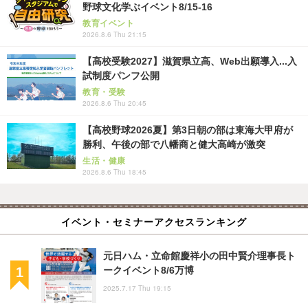
野球文化学ぶイベント8/15-16
教育イベント
2026.8.6 Thu 21:15
【高校受験2027】滋賀県立高、Web出願導入...入
試制度パンフ公開
教育・受験
2026.8.6 Thu 20:45
【高校野球2026夏】第3日朝の部は東海大甲府が
勝利、午後の部で八幡商と健大高崎が激突
生活・健康
2026.8.6 Thu 18:45
イベント・セミナーアクセスランキング
元日ハム・立命館慶祥小の田中賢介理事長ト
ークイベント8/6万博
2025.7.17 Thu 19:15