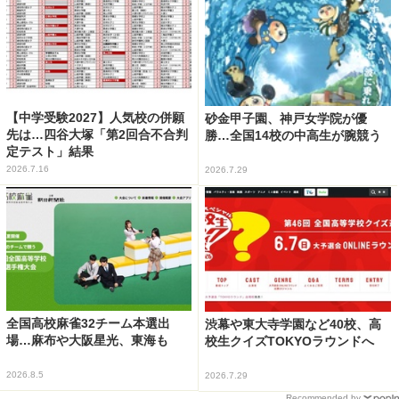
【中学受験2027】人気校の併願
砂金甲子園、神戸女学院が優
先は…四谷大塚「第2回合不合判
勝…全国14校の中高生が腕競う
定テスト」結果
2026.7.16
2026.7.29
全国高校麻雀32チーム本選出
渋幕や東大寺学園など40校、高
場…麻布や大阪星光、東海も
校生クイズTOKYOラウンドへ
2026.8.5
2026.7.29
Recommended by