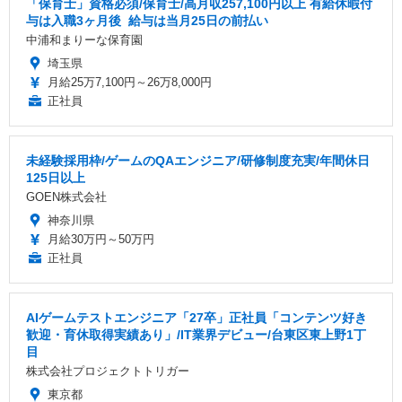
「保育士」資格必須/保育士/️高月収257,100円以上 ️有給休暇付
与は入職3ヶ月後 ️ 給与は当月25日の前払い
中浦和まりーな保育園
埼玉県
月給25万7,100円～26万8,000円
正社員
未経験採用枠/ゲームのQAエンジニア/研修制度充実/年間休日
125日以上
GOEN株式会社
神奈川県
月給30万円～50万円
正社員
AIゲームテストエンジニア「27卒」正社員「コンテンツ好き
歓迎・育休取得実績あり」/IT業界デビュー/台東区東上野1丁
目
株式会社プロジェクトトリガー
東京都