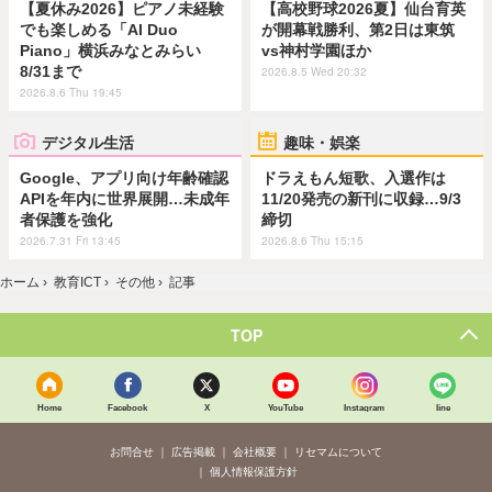
【夏休み2026】ピアノ未経験
【高校野球2026夏】仙台育英
でも楽しめる「AI Duo
が開幕戦勝利、第2日は東筑
Piano」横浜みなとみらい
vs神村学園ほか
8/31まで
2026.8.5 Wed 20:32
2026.8.6 Thu 19:45
デジタル生活
趣味・娯楽
Google、アプリ向け年齢確認
ドラえもん短歌、入選作は
APIを年内に世界展開…未成年
11/20発売の新刊に収録…9/3
者保護を強化
締切
2026.7.31 Fri 13:45
2026.8.6 Thu 15:15
ホーム
›
教育ICT
›
その他
›
記事
TOP
Home
Facebook
X
YouTube
Instagram
line
お問合せ
広告掲載
会社概要
リセマムについて
個人情報保護方針