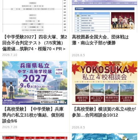
【中学受験2027】四谷大塚、第2
高校囲碁全国大会、団体戦は
回合不合判定テスト（7/5実施）
灘・南山女子部が優勝
偏差値…筑駒74・桜蔭70＜PR＞
2026.7.10
2026.8.5
【高校受験】【中学受験】兵庫
【高校受験】横須賀の私立4校が
県内の私立31校が集結、個別相
参加…合同相談会10/12
談会9/6
2026.7.28
2026.8.5