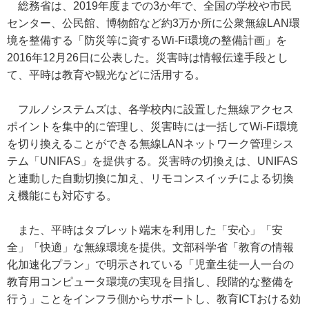
総務省は、2019年度までの3か年で、全国の学校や市民
センター、公民館、博物館など約3万か所に公衆無線LAN環
境を整備する「防災等に資するWi-Fi環境の整備計画」を
2016年12月26日に公表した。災害時は情報伝達手段とし
て、平時は教育や観光などに活用する。
フルノシステムズは、各学校内に設置した無線アクセス
ポイントを集中的に管理し、災害時には一括してWi-Fi環境
を切り換えることができる無線LANネットワーク管理シス
テム「UNIFAS」を提供する。災害時の切換えは、UNIFAS
と連動した自動切換に加え、リモコンスイッチによる切換
え機能にも対応する。
また、平時はタブレット端末を利用した「安心」「安
全」「快適」な無線環境を提供。文部科学省「教育の情報
化加速化プラン」で明示されている「児童生徒一人一台の
教育用コンピュータ環境の実現を目指し、段階的な整備を
行う」ことをインフラ側からサポートし、教育ICTおける効