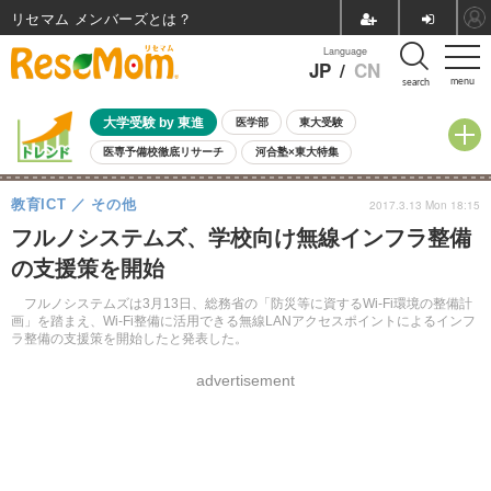
リセマム メンバーズ
Language
JP
/
CN
menu
search
大学受験 by 東進
医学部
東大受験
医専予備校徹底リサーチ
河合塾×東大特集
親子で考える大学選び
高校受験
中学受験
小学校受験
教育ICT
その他
2017.3.13 Mon 18:15
共通テスト
夏休み
8月開催学校説明会・相談会
フルノシステムズ、学校向け無線インフラ整備
8月開催イベント・WS
全国公立高校 過去問
人気記事
の支援策を開始
自由研究教材（小学生向け）
自由研究教材（中学生向け）
ランキング
フルノシステムズは3月13日、総務省の「防災等に資するWi-Fi環境の整備計
画」を踏まえ、Wi-Fi整備に活用できる無線LANアクセスポイントによるインフ
ラ整備の支援策を開始したと発表した。
advertisement