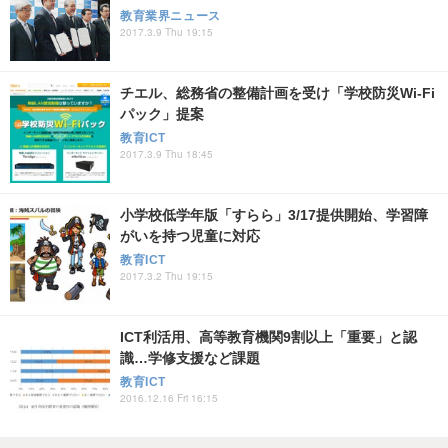
教育業界ニュース
2017.3.9 Thu 19:15
チエル、総務省の整備計画を受け「学校防災Wi-Fi
パック」提案
教育ICT
2017.3.9 Thu 18:45
小学校低学年版「すらら」3/17提供開始、学習障
がいを持つ児童に対応
教育ICT
2017.3.2 Thu 19:15
ICT利活用、高等教育機関9割以上「重要」と認
識…学修支援など課題
教育ICT
2016.12.16 Fri 16:15