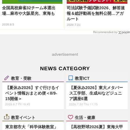
全国高校麻雀32チーム本選出
司法試験予備試験2026、解答速
場…麻布や大阪星光、東海も
報＆総評動画を無料公開…アガ
ルート
2026.8.5
2026.7.21
Recommended by
advertisement
NEWS CATEGORY
教育・受験
教育ICT
【夏休み2026】すぐ行けるイ
【夏休み2026】東大メタバー
ベント情報おまとめ便＜8/9-
ス工学部、生成AIなどジュニ
15開催＞
ア講座6選
2026.8.7 Fri 19:45
2026.7.30 Thu 11:15
教育イベント
生活・健康
東京都市大「科学体験教室」
【高校野球2026夏】東海大甲