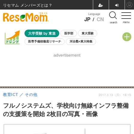
リセマム メンバーズ
Language
JP
/
CN
menu
search
大学受験 by 東進
医学部
東大受験
医専予備校徹底リサーチ
河合塾×東大特集
親子で考える大学選び
高校受験
中学受験
小学校受験
advertisement
共通テスト
夏休み
8月開催学校説明会・相談会
8月開催イベント・WS
全国公立高校 過去問
人気記事
自由研究教材（小学生向け）
自由研究教材（中学生向け）
ランキング
教育ICT
その他
2017.3.13（月） 18:15
フルノシステムズ、学校向け無線インフラ整備
の支援策を開始 2枚目の写真・画像