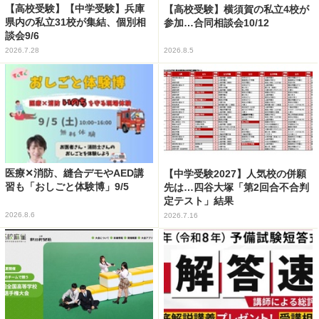
【高校受験】【中学受験】兵庫
【高校受験】横須賀の私立4校が
県内の私立31校が集結、個別相
参加…合同相談会10/12
談会9/6
2026.7.28
2026.8.5
医療✕消防、縫合デモやAED講
【中学受験2027】人気校の併願
習も「おしごと体験博」9/5
先は…四谷大塚「第2回合不合判
定テスト」結果
2026.8.6
2026.7.16