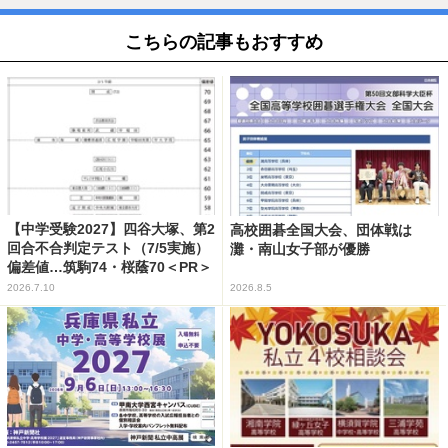
こちらの記事もおすすめ
【中学受験2027】四谷大塚、第2
高校囲碁全国大会、団体戦は
回合不合判定テスト（7/5実施）
灘・南山女子部が優勝
偏差値…筑駒74・桜蔭70＜PR＞
2026.7.10
2026.8.5