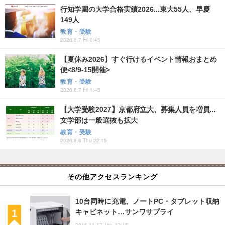
行知学園の大学合格実績2026...東大55人、早慶
149人
教育・受験
2026.8.7 Fri 0:45
【夏休み2026】すぐ行けるイベント情報おまとめ
便<8/9-15開催>
教育・受験
2026.8.7 Fri 1:45
【大学受験2027】京都府立大、募集人員を増員...
文学部は一般選抜も拡大
教育・受験
2026.8.6 Thu 22:15
その他アクセスランキング
10台同時に充電、ノートPC・タブレット収納
キャビネット…サンワサプライ