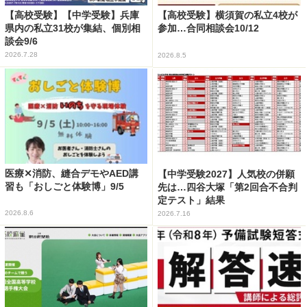
【高校受験】【中学受験】兵庫
【高校受験】横須賀の私立4校が
県内の私立31校が集結、個別相
参加…合同相談会10/12
談会9/6
2026.7.28
2026.8.5
医療✕消防、縫合デモやAED講
【中学受験2027】人気校の併願
習も「おしごと体験博」9/5
先は…四谷大塚「第2回合不合判
定テスト」結果
2026.8.6
2026.7.16