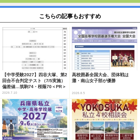
こちらの記事もおすすめ
【中学受験2027】四谷大塚、第2
高校囲碁全国大会、団体戦は
回合不合判定テスト（7/5実施）
灘・南山女子部が優勝
偏差値…筑駒74・桜蔭70＜PR＞
2026.7.10
2026.8.5