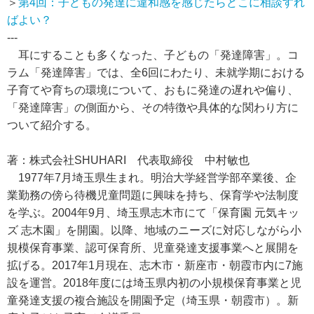
＞
第4回：子どもの発達に違和感を感じたらどこに相談すれ
ばよい？
---
耳にすることも多くなった、子どもの「発達障害」。コ
ラム「発達障害」では、全6回にわたり、未就学期における
子育てや育ちの環境について、おもに発達の遅れや偏り、
「発達障害」の側面から、その特徴や具体的な関わり方に
ついて紹介する。
著：株式会社SHUHARI 代表取締役 中村敏也
1977年7月埼玉県生まれ。明治大学経営学部卒業後、企
業勤務の傍ら待機児童問題に興味を持ち、保育学や法制度
を学ぶ。2004年9月、埼玉県志木市にて「保育園 元気キッ
ズ 志木園」を開園。以降、地域のニーズに対応しながら小
規模保育事業、認可保育所、児童発達支援事業へと展開を
拡げる。2017年1月現在、志木市・新座市・朝霞市内に7施
設を運営。2018年度には埼玉県内初の小規模保育事業と児
童発達支援の複合施設を開園予定（埼玉県・朝霞市）。新