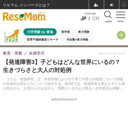
リセマム メンバーズ
Language
JP
/
CN
menu
search
大学受験 by 東進
医学部
東大受験
医専予備校徹底リサーチ
河合塾×東大特集
親子で考える大学選び
高校受験
中学受験
小学校受験
教育・受験
未就学児
2017.3.17 Fri 13:15
共通テスト
夏休み
8月開催学校説明会・相談会
【発達障害3】子どもはどんな世界にいるの？
8月開催イベント・WS
全国公立高校 過去問
人気記事
生きづらさと大人の対処例
自由研究教材（小学生向け）
自由研究教材（中学生向け）
ランキング
コラム「発達障害」は、未就学期における子育てや育ちの環境について特徴
や具体的な関わり方について紹介する。第3回では、発達障害を抱えた子ども側
の視点から、お母さんやお父さん、周囲にいる大人が取るべき対処法を紐解
く。
advertisement