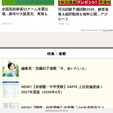
全国高校麻雀32チーム本選出
司法試験予備試験2026、解答速
場…麻布や大阪星光、東海も
報＆総評動画を無料公開…アガ
ルート
2026.8.5
2026.7.21
Recommended by
特集・連載
編集長・加藤紀子連載「今、会いたい人」
NEW!!【首都圏・中学受験】SAPIX 上位校偏差値＜
2027年度版（2026年4月）
NEW!!【関西・中学受験】浜学園「小6合否判定テス
advertisement