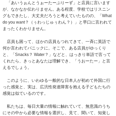
「あいうぉんとうぉーたーぷりーず」と店員に言います
が、なかなか伝わりません。ある程度、学校ではリスニン
グもできたし、大丈夫だろうと考えていたものの、「What
do you want？（ぅわっじゅぅわん？）」と早口に言われて
まったくわかりません。
店員も困って、ほかの店員もつれてきて、一斉に英語で
何か言われてパニックに。そこで、ある店員がゆっくり
と、「Snacks？ Water？」などと、はっきり単語で言って
くれたら、きっとあなたは理解でき、「うおーたー」と言
えるでしょう。
このように、いわゆる一般的な日本人が初めて外国に行
った感覚と、実は、広汎性発達障害を抱える子どもたちの
感覚は似ているのです。
私たちは、毎日大量の情報に触れていて、無意識のうち
にその中から必要な情報を選択し、見て、聞いて、知覚し