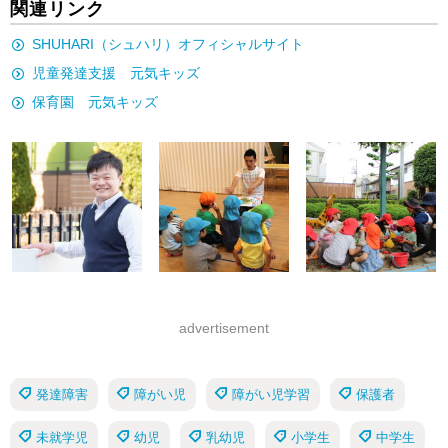
関連リンク
SHUHARI（シュハリ）オフィシャルサイト
児童発達支援 元気キッズ
保育園 元気キッズ
advertisement
発達障害
障がい児
障がい児学習
保護者
未就学児
幼児
乳幼児
小学生
中学生