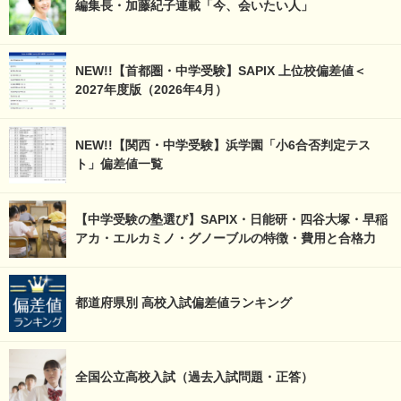
編集長・加藤紀子連載「今、会いたい人」
NEW!!【首都圏・中学受験】SAPIX 上位校偏差値＜
2027年度版（2026年4月）
NEW!!【関西・中学受験】浜学園「小6合否判定テス
ト」偏差値一覧
【中学受験の塾選び】SAPIX・日能研・四谷大塚・早稲
アカ・エルカミノ・グノーブルの特徴・費用と合格力
都道府県別 高校入試偏差値ランキング
全国公立高校入試（過去入試問題・正答）