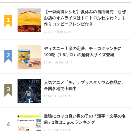
【一挙両得レシピ】夏休みの自由研究「なぜ
お店のオムライスはトロトロふわふわ？」手
作りコンビーフレシピ付き
2017.8.7 Mon 12:45
ディズニー土産の定番、チョコクランチに
100粒（1.5キロ）の超特大サイズ登場
2019.4.16 Tue 18:15
人気アニメ「チ。」プラネタリウム作品に、
全国各地で上映中
2026.6.9 Tue 18:15
最強にカッコ良い男の子の「漢字一文字の名
前」1位は…gooランキング
2017.6.23 Fri 14:45