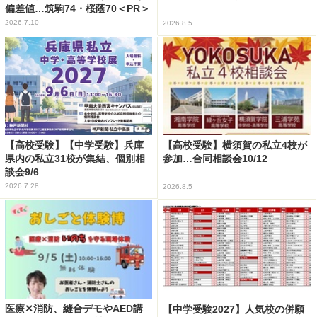
偏差値…筑駒74・桜蔭70＜PR＞
2026.7.10
2026.8.5
【高校受験】【中学受験】兵庫
【高校受験】横須賀の私立4校が
県内の私立31校が集結、個別相
参加…合同相談会10/12
談会9/6
2026.7.28
2026.8.5
医療✕消防、縫合デモやAED講
【中学受験2027】人気校の併願