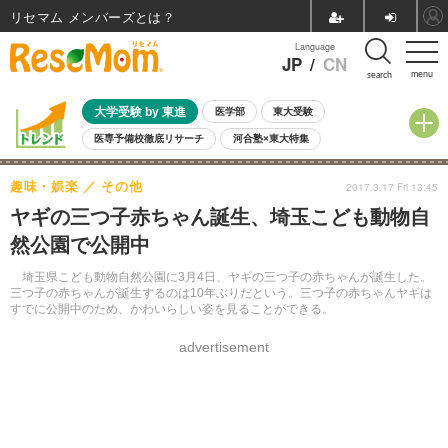
リセマム メンバーズ
Language
JP
/
CN
menu
search
大学受験 by 東進
医学部
東大受験
医専予備校徹底リサーチ
河合塾×東大特集
親子で考える大学選び
高校受験
中学受験
小学校受験
趣味・娯楽
その他
2017.3.17 Fri 13:45
共通テスト
夏休み
8月開催学校説明会・相談会
ヤギの三つ子赤ちゃん誕生、埼玉こども動物自
8月開催イベント・WS
全国公立高校 過去問
人気記事
然公園で公開中
自由研究教材（小学生向け）
自由研究教材（中学生向け）
ランキング
埼玉県こども動物自然公園に3月4日、ヤギの三つ子の赤ちゃんが誕生した。
三つ子の赤ちゃんが誕生するのは10年ぶりだという。三つ子の赤ちゃんヤギは
すでに公開中のため、かわいらしい姿を見ることができる。
advertisement