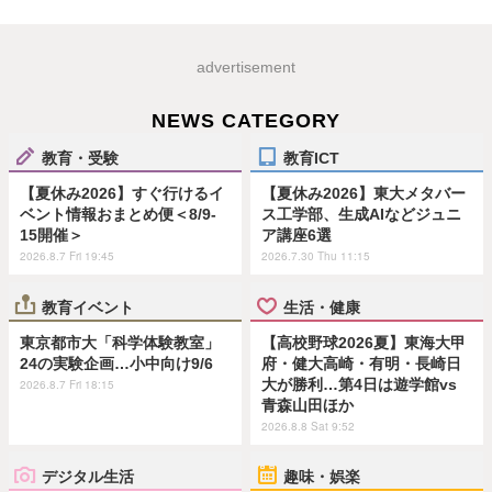
advertisement
NEWS CATEGORY
教育・受験
教育ICT
【夏休み2026】すぐ行けるイ
【夏休み2026】東大メタバー
ベント情報おまとめ便＜8/9-
ス工学部、生成AIなどジュニ
15開催＞
ア講座6選
2026.8.7 Fri 19:45
2026.7.30 Thu 11:15
教育イベント
生活・健康
東京都市大「科学体験教室」
【高校野球2026夏】東海大甲
24の実験企画…小中向け9/6
府・健大高崎・有明・長崎日
大が勝利…第4日は遊学館vs
2026.8.7 Fri 18:15
青森山田ほか
2026.8.8 Sat 9:52
デジタル生活
趣味・娯楽