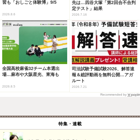
習も「おしごと体験博」9/5
先は…四谷大塚「第2回合不合判
定テスト」結果
2026.8.6
2026.7.16
全国高校麻雀32チーム本選出
司法試験予備試験2026、解答速
場…麻布や大阪星光、東海も
報＆総評動画を無料公開…アガ
ルート
2026.8.5
2026.7.21
Recommended by
特集・連載