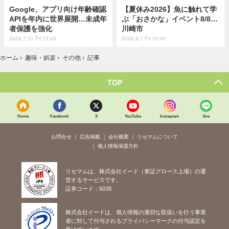
Google、アプリ向け年齢確認
【夏休み2026】魚に触れて学
APIを年内に世界展開…未成年
ぶ「おさかな」イベント8/8…
者保護を強化
川崎市
2026.7.31 Fri 13:45
2026.8.7 Fri 10:45
ホーム
›
趣味・娯楽
›
その他
›
記事
TOP
Home
Facebook
X
YouTube
Instagram
line
お問合せ
広告掲載
会社概要
リセマムについて
個人情報保護方針
リセマムは、株式会社イード（東証グロース上場）の運
営するサービスです。
証券コード：6038
株式会社イードは、個人情報の適切な取扱いを行う事業
者に対して付与されるプライバシーマークの付与認定を