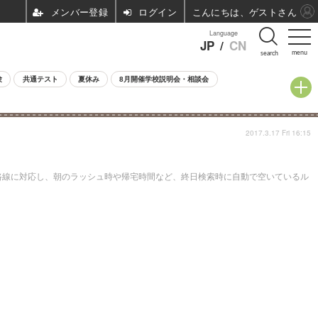
ログイン
こんにちは、ゲストさん
Language
JP
/
CN
menu
search
験
共通テスト
夏休み
8月開催学校説明会・相談会
2017.3.17 Fri 16:15
65路線に対応し、朝のラッシュ時や帰宅時間など、終日検索時に自動で空いているル