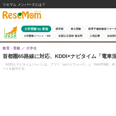
リセマム メンバーズ
大学受験 by 東進
医学部
東大受験
医専予備校徹底リサー
8月開催イベント・WS
全国公立高校 過去問
人気記事
自由研
教育・受験
大学生
首都圏65路線に対応、KDDI×ナビタイム「電
KDDIとナビタイムジャパンは、アプリ「auナビウォーク」と「NAVITIM
ートを提示する。