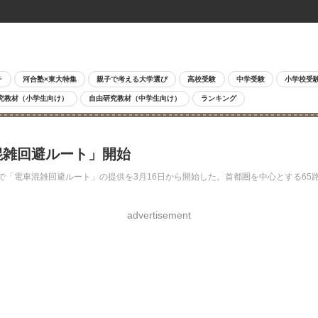
チ
河合塾×東大特集
親子で考える大学選び
高校受験
中学受験
小学校受
究教材（小学生向け）
自由研究教材（中学生向け）
ランキング
車混雑回避ルート」開始
E」内で「電車混雑回避ルート」の提供を3月16日から開始した。首都圏を中心とする
advertisement