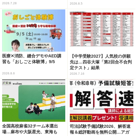
2026.7.28
2026.8.5
医療✕消防、縫合デモやAED講
【中学受験2027】人気校の併願
習も「おしごと体験博」9/5
先は…四谷大塚「第2回合不合判
定テスト」結果
2026.8.6
2026.7.16
全国高校麻雀32チーム本選出
司法試験予備試験2026、解答速
場…麻布や大阪星光、東海も
報＆総評動画を無料公開…アガ