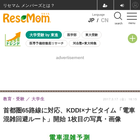
リセマム メンバーズ
Language
JP
/
CN
menu
search
大学受験 by 東進
医学部
東大受験
医専予備校徹底リサーチ
河合塾×東大特集
親子で考える大学選び
高校受験
中学受験
小学校受験
advertisement
共通テスト
夏休み
8月開催学校説明会・相談会
8月開催イベント・WS
全国公立高校 過去問
人気記事
自由研究教材（小学生向け）
自由研究教材（中学生向け）
ランキング
教育・受験
大学生
2017.3.17（金） 16:15
首都圏65路線に対応、KDDI×ナビタイム「電車
混雑回避ルート」開始 1枚目の写真・画像