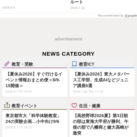
ルート
2026.8.5
2026.7.21
Recommended by
advertisement
NEWS CATEGORY
教育・受験
教育ICT
【夏休み2026】すぐ行けるイ
【夏休み2026】東大メタバー
ベント情報おまとめ便＜8/9-
ス工学部、生成AIなどジュニ
15開催＞
ア講座6選
2026.8.7 Fri 19:45
2026.7.30 Thu 11:15
教育イベント
生活・健康
東京都市大「科学体験教室」
【高校野球2026夏】第3日朝
24の実験企画…小中向け9/6
の部は東海大甲府が勝利、午
後の部で八幡商と健大高崎が
2026.8.7 Fri 18:15
激突