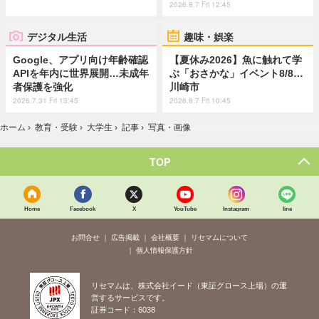
2026.8.7 Fri 12:45
デジタル生活
趣味・娯楽
Google、アプリ向け年齢確認
【夏休み2026】魚に触れて学
APIを年内に世界展開…未成年
ぶ「おさかな」イベント8/8…
者保護を強化
川崎市
2026.7.31 Fri 13:45
2026.8.7 Fri 10:45
ホーム
›
教育・受験
›
大学生
›
記事
›
写真・画像
TOP
Home
Facebook
X
YouTube
Instagram
line
お問合せ
広告掲載
会社概要
リセマムについて
個人情報保護方針
リセマムは、株式会社イード（東証グロース上場）の運
営するサービスです。
証券コード：6038