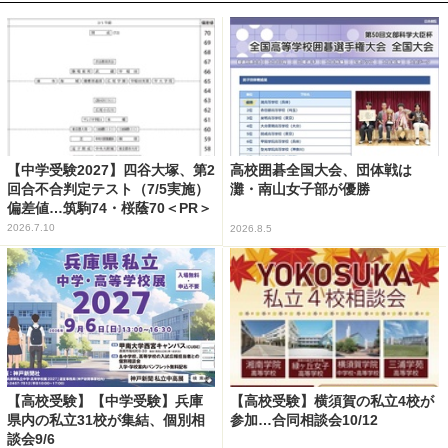
【中学受験2027】四谷大塚、第2
高校囲碁全国大会、団体戦は
回合不合判定テスト（7/5実施）
灘・南山女子部が優勝
偏差値…筑駒74・桜蔭70＜PR＞
2026.7.10
2026.8.5
【高校受験】【中学受験】兵庫
【高校受験】横須賀の私立4校が
県内の私立31校が集結、個別相
参加…合同相談会10/12
談会9/6