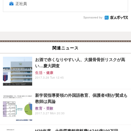
正社員
Sponsored by
関連ニュース
お酒で赤くなりやすい人、大腿骨骨折リスクが高
い…慶大調査
生活・健康
2017.3.28 Tue 12:45
新学習指導要領の外国語教育、保護者4割が賛成も
教師は異論
教育・受験
2017.3.27 Mon 20:30
H28年度、大学図書館資料費は746億100万円