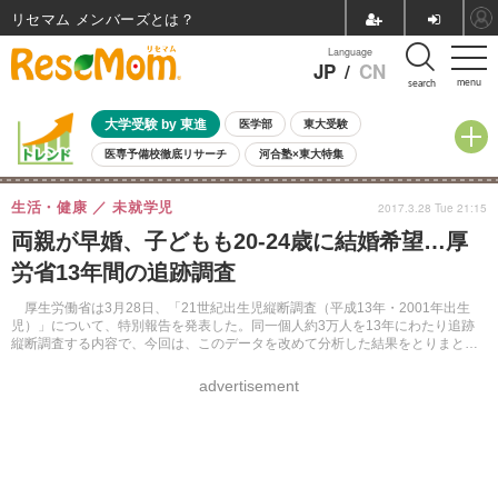
リセマム メンバーズ
Language
JP
/
CN
menu
search
大学受験 by 東進
医学部
東大受験
医専予備校徹底リサーチ
河合塾×東大特集
親子で考える大学選び
高校受験
中学受験
小学校受験
生活・健康
未就学児
2017.3.28 Tue 21:15
共通テスト
夏休み
8月開催学校説明会・相談会
両親が早婚、子どもも20-24歳に結婚希望…厚
8月開催イベント・WS
全国公立高校 過去問
人気記事
労省13年間の追跡調査
自由研究教材（小学生向け）
自由研究教材（中学生向け）
ランキング
厚生労働省は3月28日、「21世紀出生児縦断調査（平成13年・2001年出生
児）」について、特別報告を発表した。同一個人約3万人を13年にわたり追跡
縦断調査する内容で、今回は、このデータを改めて分析した結果をとりまと
め、報告を行った。
advertisement