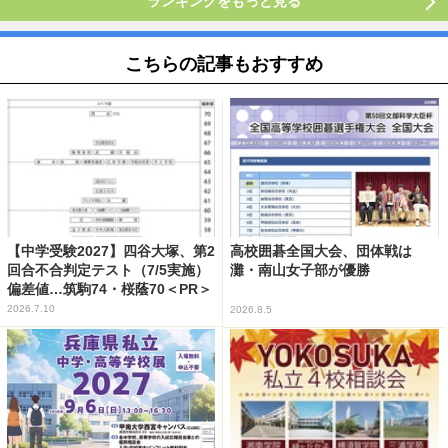
ランキングをもっと見る
こちらの記事もおすすめ
【中学受験2027】四谷大塚、第2
高校囲碁全国大会、団体戦は
回合不合判定テスト（7/5実施）
灘・南山女子部が優勝
偏差値…筑駒74・桜蔭70＜PR＞
2026.7.10
2026.8.5