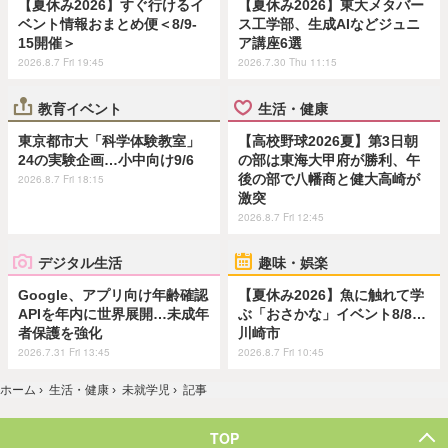
【夏休み2026】すぐ行けるイ
【夏休み2026】東大メタバー
ベント情報おまとめ便＜8/9-
ス工学部、生成AIなどジュニ
15開催＞
ア講座6選
2026.8.7 Fri 19:45
2026.7.30 Thu 11:15
教育イベント
生活・健康
東京都市大「科学体験教室」
【高校野球2026夏】第3日朝
24の実験企画…小中向け9/6
の部は東海大甲府が勝利、午
後の部で八幡商と健大高崎が
2026.8.7 Fri 18:15
激突
2026.8.7 Fri 12:45
デジタル生活
趣味・娯楽
Google、アプリ向け年齢確認
【夏休み2026】魚に触れて学
APIを年内に世界展開…未成年
ぶ「おさかな」イベント8/8…
者保護を強化
川崎市
2026.7.31 Fri 13:45
2026.8.7 Fri 10:45
ホーム
›
生活・健康
›
未就学児
›
記事
TOP