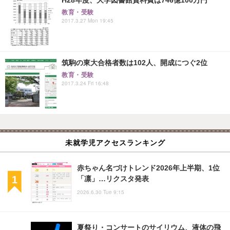
教育・受験
2017.3.27 Mon 19:45
筑駒の東大合格者数は102人、開成につぐ2位
教育・受験
2017.3.24 Fri 16:48
未就学児アクセスランキング
赤ちゃん名づけトレンド2026年上半期、1位
「凛」…リクスタ発表
2026.6.30 Tue 9:15
夏祭り・コンサートのサイリウム、液体の飛