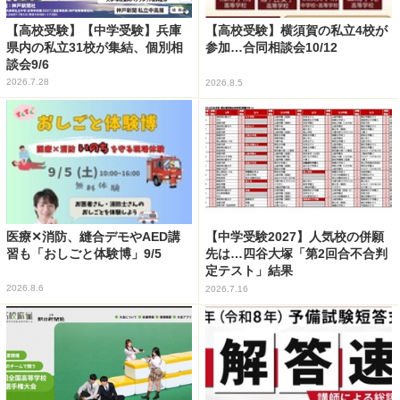
【高校受験】【中学受験】兵庫
【高校受験】横須賀の私立4校が
県内の私立31校が集結、個別相
参加…合同相談会10/12
談会9/6
2026.7.28
2026.8.5
医療✕消防、縫合デモやAED講
【中学受験2027】人気校の併願
習も「おしごと体験博」9/5
先は…四谷大塚「第2回合不合判
定テスト」結果
2026.8.6
2026.7.16