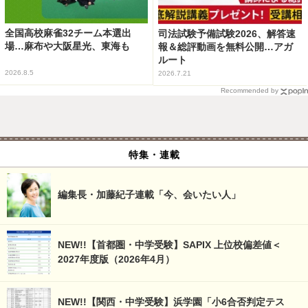
全国高校麻雀32チーム本選出
司法試験予備試験2026、解答速
場…麻布や大阪星光、東海も
報＆総評動画を無料公開…アガ
ルート
2026.8.5
2026.7.21
Recommended by
特集・連載
編集長・加藤紀子連載「今、会いたい人」
NEW!!【首都圏・中学受験】SAPIX 上位校偏差値＜
2027年度版（2026年4月）
NEW!!【関西・中学受験】浜学園「小6合否判定テス