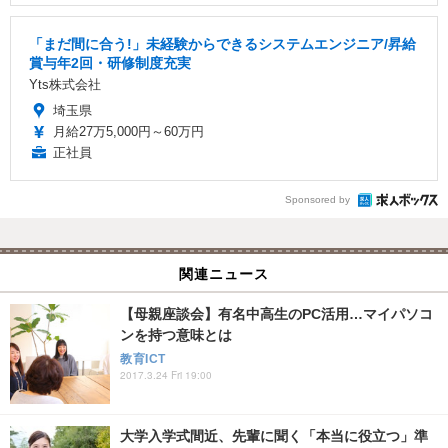
「まだ間に合う!」未経験からできるシステムエンジニア/昇給
賞与年2回・研修制度充実
Yts株式会社
埼玉県
月給27万5,000円～60万円
正社員
Sponsored by
関連ニュース
【母親座談会】有名中高生のPC活用…マイパソコ
ンを持つ意味とは
教育ICT
2017.3.24 Fri 19:00
大学入学式間近、先輩に聞く「本当に役立つ」準