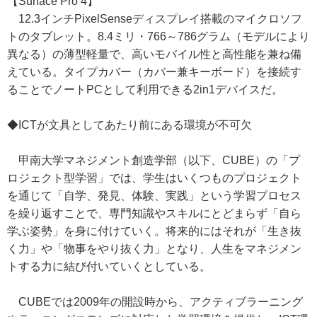
【Surface Pro 4】
12.3インチPixelSenseディスプレイ搭載のマイクロソフ
トのタブレット。8.4ミリ・766～786グラム（モデルにより
異なる）の薄型軽量で、高いモバイル性と高性能を兼ね備
えている。タイプカバー（カバー兼キーボード）を接続す
ることでノートPCとして利用できる2in1デバイスだ。
◆ICTが文具としてあたり前にある環境が不可欠
甲南大学マネジメント創造学部（以下、CUBE）の「プ
ロジェクト型学習」では、学生はいくつものプロジェクト
を通じて「自学、発見、体験、実践」という学習プロセス
を繰り返すことで、専門知識やスキルにとどまらず「自ら
学ぶ姿勢」を身に付けていく。将来的にはそれが「生き抜
く力」や「物事をやり抜く力」となり、人生をマネジメン
トする力に結び付いていくとしている。
CUBEでは2009年の開設時から、アクティブラーニング