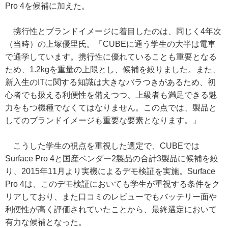
Pro 4を候補に加えた。
携行性とブランドイメージに着目したのは、同じく4年次
（当時）の上塚優里氏。「CUBEに通う学生の大半は電車
で通学しています。携行性に優れていることも重要となる
ため、1.2kgを重量の上限とし、候補を絞りました。また、
新入生のITに関する知識は大きなバラつきがあるため、初
心者でも扱える利便性を備えつつ、上級者も満足できる魅
力をもつ機種でなくてはなりません。この点では、製品と
してのブランドイメージも重要な要素となります。」
こうした学生の視点を重視した選定で、CUBEでは
Surface Pro 4と国産ベンダー2製品の合計3製品に候補を絞
り、2015年11月より実機によるデモ検証を実施。Surface
Pro 4は、このデモ検証においても学生が重視する条件をク
リアしており、また口コミのレビューでもバッテリー面や
利便性が高く評価されていたことから、最終選定において
有力な候補となった。