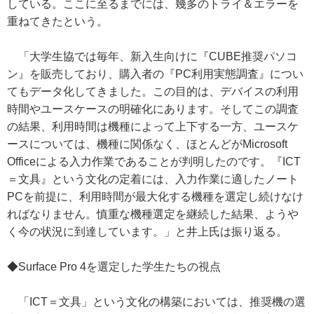
している。ここに至るまでには、幾多のトライ＆エラーを
重ねてきたという。
「大学生協では毎年、新入生向けに『CUBE推奨パソコ
ン』を販売しており、購入者の『PC利用実態調査』につい
てもデータ化してきました。この目的は、デバイスの利用
時間やユースケースの明確化にあります。そしてこの調査
の結果、利用時間は機種によって上下する一方、ユースケ
ースについては、機種に関係なく、ほとんどがMicrosoft
Officeによる入力作業であることが判明したのです。『ICT
＝文具』という文化の定着には、入力作業に適したノート
PCを前提に、利用時間が最大化する機種を選定し続けなけ
ればなりません。慎重な機種選定を継続した結果、ようや
く今の状況に到達しています。」と井上氏は振り返る。
◆Surface Pro 4を選定した学生たちの視点
「ICT＝文具」という文化の構築においては、推奨機の選