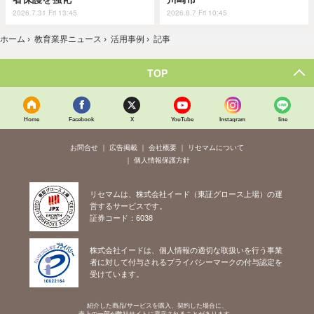
2026.7.31 Fri 13:45
2026.8.7 Fri 10:45
ホーム
›
教育業界ニュース
›
活用事例
›
記事
TOP
Home
Facebook
X
YouTube
Instagram
line
お問合せ
広告掲載
会社概要
リセマムについて
個人情報保護方針
リセマムは、株式会社イード（東証グロース上場）の運
営するサービスです。
証券コード：6038
株式会社イードは、個人情報の適切な取扱いを行う事業
者に対して付与されるプライバシーマークの付与認定を
受けています。
紹介した商品/サービスを購入、契約した場合に、
売上の一部が弊社サイトに還元されることがあります。