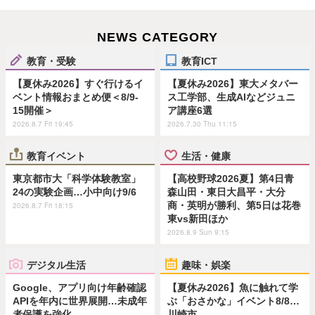
NEWS CATEGORY
教育・受験
教育ICT
【夏休み2026】すぐ行けるイ
【夏休み2026】東大メタバー
ベント情報おまとめ便＜8/9-
ス工学部、生成AIなどジュニ
15開催＞
ア講座6選
2026.8.7 Fri 19:45
2026.7.30 Thu 11:15
教育イベント
生活・健康
東京都市大「科学体験教室」
【高校野球2026夏】第4日青
24の実験企画…小中向け9/6
森山田・東日大昌平・大分
商・英明が勝利、第5日は花巻
2026.8.7 Fri 18:15
東vs新田ほか
2026.8.9 Sun 9:15
デジタル生活
趣味・娯楽
Google、アプリ向け年齢確認
【夏休み2026】魚に触れて学
APIを年内に世界展開…未成年
ぶ「おさかな」イベント8/8…
者保護を強化
川崎市