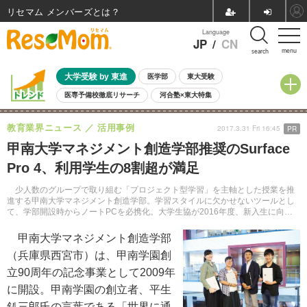
リセマム メンバーズ
Language
JP
/
CN
menu
search
大学受験 by 東進
医学部
東大受験
医専予備校徹底リサーチ
河合塾×東大特集
親子で考える大学選び
高校受験
中学受験
小学校受験
教育業界ニュース
活用事例
2017.3.31 Fri 16:45
PR
共通テスト
夏休み
8月開催学校説明会・相談会
甲南大学マネジメント創造学部推奨のSurface
8月開催イベント・WS
全国公立高校 過去問
人気記事
Pro 4、利用学生の8割超が満足
自由研究教材（小学生向け）
自由研究教材（中学生向け）
ランキング
少人数のグループで取り組む「プロジェクト型学習」を主軸とした授業を推
進する甲南大学マネジメント創造学部。学習スタイルに欠かせないツールとし
て、学部開設時からノートPCを必携化。大学生協が2016年度、新入生に向け
た推奨機に選定したのが「Surface Pro 4」だ。
甲南大学マネジメント創造学部
（兵庫県西宮市）は、甲南学園創
立90周年の記念事業として2009年
に開設。甲南学園の創立者、平生
釟三郎氏の言葉である「世界に通