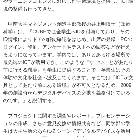
やラーニングコモンズに対応した学習環境を提供し、ICT環
境の整備も行ってきた。
甲南大学マネジメント創造学部教授の井上明博士（政策
科学）は、「CUBEでは全学生へIDを付与しており、その
ID情報によりドアの解錠確認をはじめ、出席の登録、PCの
ログイン、印刷、アンケートやテストへの回答などが行え
るようになっています。学内では、ありとあらゆる場所で
最先端のICTが活用でき、このような『すごいことがあたり
前に行える環境』を学生に提供することで、卒業生はその
体験や文化を社会へ波及してくれます。そこでは『ICTが文
具としてあたり前にある環境』が不可欠となるため、2009
年の創設時からデジタルデバイスの必携を義務付けている
のです。」と説明する。
プロジェクトに関する調査やレポート、プレゼンテーシ
ョンの作成、さらに意見交換や情報共有など、同学部の学
生は大学生活のあらゆるシーンでデジタルデバイスを活用