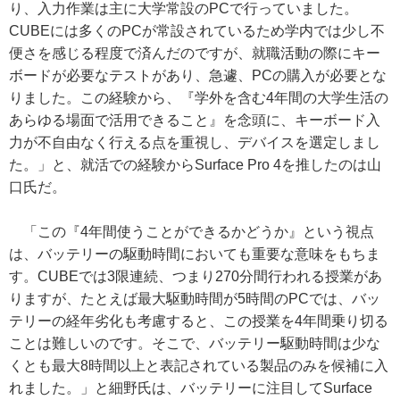
り、入力作業は主に大学常設のPCで行っていました。
CUBEには多くのPCが常設されているため学内では少し不
便さを感じる程度で済んだのですが、就職活動の際にキー
ボードが必要なテストがあり、急遽、PCの購入が必要とな
りました。この経験から、『学外を含む4年間の大学生活の
あらゆる場面で活用できること』を念頭に、キーボード入
力が不自由なく行える点を重視し、デバイスを選定しまし
た。」と、就活での経験からSurface Pro 4を推したのは山
口氏だ。
「この『4年間使うことができるかどうか』という視点
は、バッテリーの駆動時間においても重要な意味をもちま
す。CUBEでは3限連続、つまり270分間行われる授業があ
りますが、たとえば最大駆動時間が5時間のPCでは、バッ
テリーの経年劣化も考慮すると、この授業を4年間乗り切る
ことは難しいのです。そこで、バッテリー駆動時間は少な
くとも最大8時間以上と表記されている製品のみを候補に入
れました。」と細野氏は、バッテリーに注目してSurface