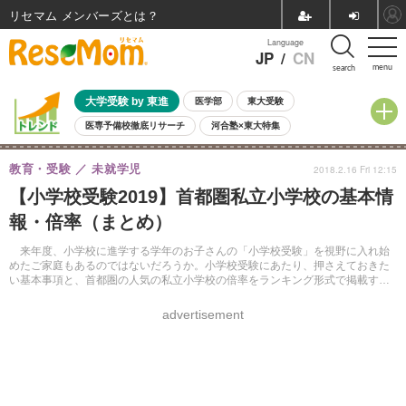
リセマム メンバーズ
Language
JP
/
CN
menu
search
大学受験 by 東進
医学部
東大受験
医専予備校徹底リサーチ
河合塾×東大特集
親子で考える大学選び
高校受験
中学受験
小学校受験
教育・受験
未就学児
2018.2.16 Fri 12:15
共通テスト
夏休み
8月開催学校説明会・相談会
【小学校受験2019】首都圏私立小学校の基本情
8月開催イベント・WS
全国公立高校 過去問
人気記事
報・倍率（まとめ）
自由研究教材（小学生向け）
自由研究教材（中学生向け）
ランキング
来年度、小学校に進学する学年のお子さんの「小学校受験」を視野に入れ始
めたご家庭もあるのではないだろうか。小学校受験にあたり、押さえておきた
い基本事項と、首都圏の人気の私立小学校の倍率をランキング形式で掲載す
る。
advertisement