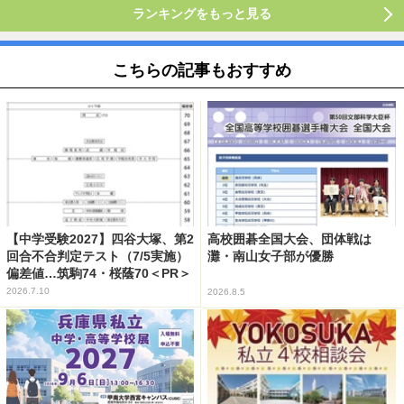
ランキングをもっと見る
こちらの記事もおすすめ
【中学受験2027】四谷大塚、第2
高校囲碁全国大会、団体戦は
回合不合判定テスト（7/5実施）
灘・南山女子部が優勝
偏差値…筑駒74・桜蔭70＜PR＞
2026.7.10
2026.8.5