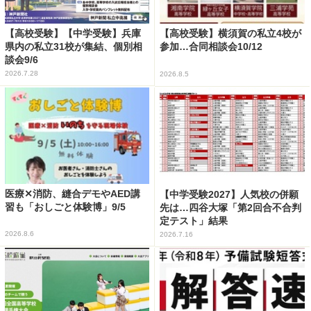
【高校受験】【中学受験】兵庫
【高校受験】横須賀の私立4校が
県内の私立31校が集結、個別相
参加…合同相談会10/12
談会9/6
2026.7.28
2026.8.5
医療✕消防、縫合デモやAED講
【中学受験2027】人気校の併願
習も「おしごと体験博」9/5
先は…四谷大塚「第2回合不合判
定テスト」結果
2026.8.6
2026.7.16