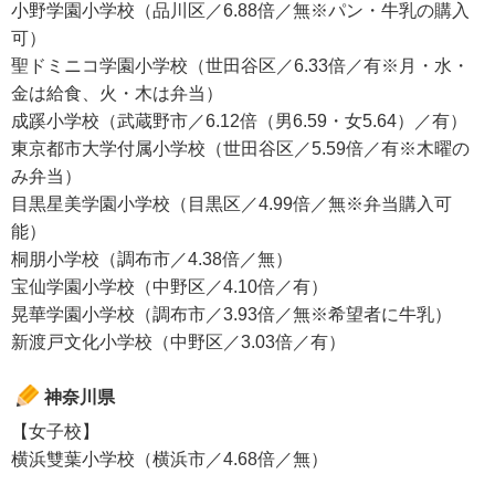
小野学園小学校（品川区／6.88倍／無※パン・牛乳の購入
可）
聖ドミニコ学園小学校（世田谷区／6.33倍／有※月・水・
金は給食、火・木は弁当）
成蹊小学校（武蔵野市／6.12倍（男6.59・女5.64）／有）
東京都市大学付属小学校（世田谷区／5.59倍／有※木曜の
み弁当）
目黒星美学園小学校（目黒区／4.99倍／無※弁当購入可
能）
桐朋小学校（調布市／4.38倍／無）
宝仙学園小学校（中野区／4.10倍／有）
晃華学園小学校（調布市／3.93倍／無※希望者に牛乳）
新渡戸文化小学校（中野区／3.03倍／有）
神奈川県
【女子校】
横浜雙葉小学校（横浜市／4.68倍／無）