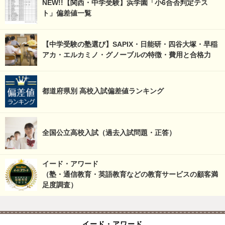
NEW!!【関西・中学受験】浜学園「小6合否判定テス
ト」偏差値一覧
【中学受験の塾選び】SAPIX・日能研・四谷大塚・早稲
アカ・エルカミノ・グノーブルの特徴・費用と合格力
都道府県別 高校入試偏差値ランキング
全国公立高校入試（過去入試問題・正答）
イード・アワード
（塾・通信教育・英語教育などの教育サービスの顧客満
足度調査）
イード・アワード