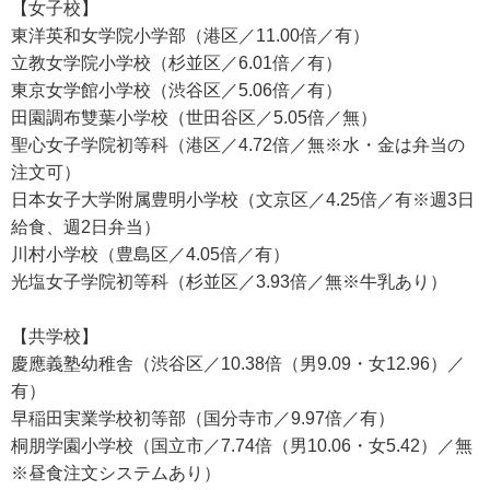
【女子校】
東洋英和女学院小学部（港区／11.00倍／有）
立教女学院小学校（杉並区／6.01倍／有）
東京女学館小学校（渋谷区／5.06倍／有）
田園調布雙葉小学校（世田谷区／5.05倍／無）
聖心女子学院初等科（港区／4.72倍／無※水・金は弁当の
注文可）
日本女子大学附属豊明小学校（文京区／4.25倍／有※週3日
給食、週2日弁当）
川村小学校（豊島区／4.05倍／有）
光塩女子学院初等科（杉並区／3.93倍／無※牛乳あり）
【共学校】
慶應義塾幼稚舎（渋谷区／10.38倍（男9.09・女12.96）／
有）
早稲田実業学校初等部（国分寺市／9.97倍／有）
桐朋学園小学校（国立市／7.74倍（男10.06・女5.42）／無
※昼食注文システムあり）