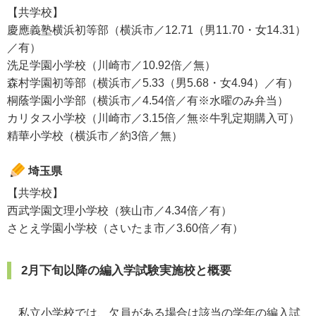
【共学校】
慶應義塾横浜初等部（横浜市／12.71（男11.70・女14.31）
／有）
洗足学園小学校（川崎市／10.92倍／無）
森村学園初等部（横浜市／5.33（男5.68・女4.94）／有）
桐蔭学園小学部（横浜市／4.54倍／有※水曜のみ弁当）
カリタス小学校（川崎市／3.15倍／無※牛乳定期購入可）
精華小学校（横浜市／約3倍／無）
埼玉県
【共学校】
西武学園文理小学校（狭山市／4.34倍／有）
さとえ学園小学校（さいたま市／3.60倍／有）
2月下旬以降の編入学試験実施校と概要
私立小学校では、欠員がある場合は該当の学年の編入試