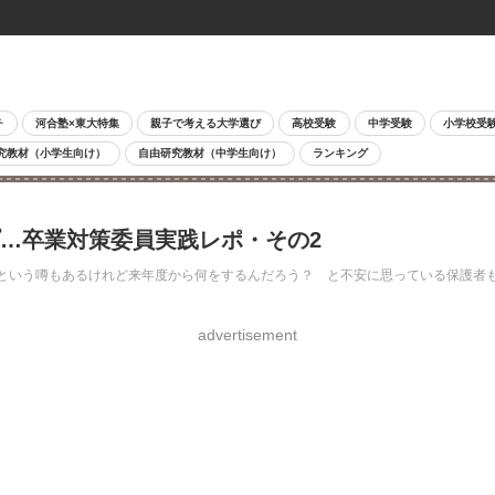
チ
河合塾×東大特集
親子で考える大学選び
高校受験
中学受験
小学校受
究教材（小学生向け）
自由研究教材（中学生向け）
ランキング
プ…卒業対策委員実践レポ・その2
という噂もあるけれど来年度から何をするんだろう？ と不安に思っている保護者
advertisement