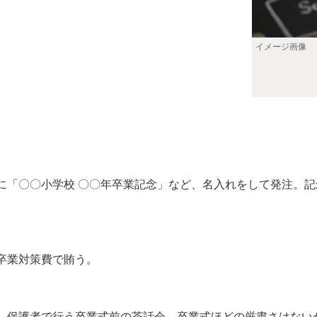
イメージ画像
「〇〇小学校 〇〇年卒業記念」など、名入れをして発注。記
卒業対策費で賄う。
保護者で行う卒業式前の茶話会。卒業式ほどの厳粛さはない