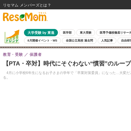
リセマム メンバーズ
大学受験 by 東進
医学部
東大受験
医専予備校徹底リサー
8月開催イベント・WS
全国公立高校 過去問
人気記事
自由研
教育・受験
保護者
【PTA・卒対】時代にそぐわない“慣習”のルー
4月に小学校6年生になるお子さまの学年で「卒業対策委員」になった…大変だ
る。