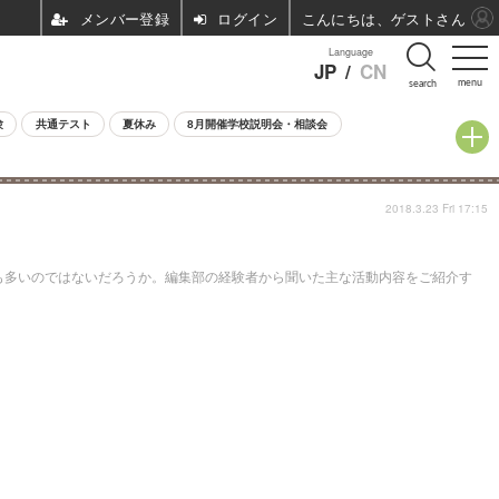
ログイン
こんにちは、ゲストさん
Language
JP
/
CN
menu
search
験
共通テスト
夏休み
8月開催学校説明会・相談会
2018.3.23 Fri 17:15
も多いのではないだろうか。編集部の経験者から聞いた主な活動内容をご紹介す