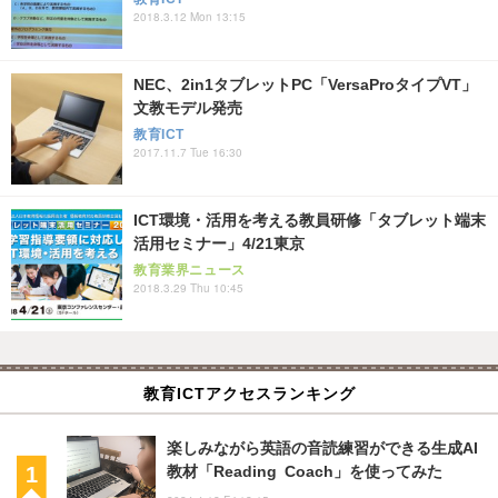
2018.3.12 Mon 13:15
NEC、2in1タブレットPC「VersaProタイプVT」
文教モデル発売
教育ICT
2017.11.7 Tue 16:30
ICT環境・活用を考える教員研修「タブレット端末
活用セミナー」4/21東京
教育業界ニュース
2018.3.29 Thu 10:45
教育ICTアクセスランキング
楽しみながら英語の音読練習ができる生成AI
教材「Reading Coach」を使ってみた