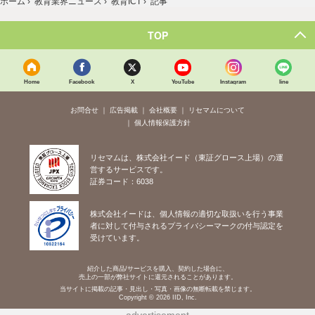
ホーム
›
教育業界ニュース
›
教育ICT
›
記事
TOP
Home
Facebook
X
YouTube
Instagram
line
お問合せ
広告掲載
会社概要
リセマムについて
個人情報保護方針
リセマムは、株式会社イード（東証グロース上場）の運
営するサービスです。
証券コード：6038
株式会社イードは、個人情報の適切な取扱いを行う事業
者に対して付与されるプライバシーマークの付与認定を
受けています。
紹介した商品/サービスを購入、契約した場合に、
売上の一部が弊社サイトに還元されることがあります。
当サイトに掲載の記事・見出し・写真・画像の無断転載を禁じます。
Copyright © 2026 IID, Inc.