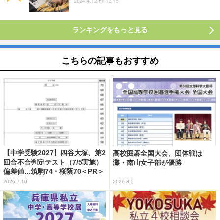
2024.4.12 Fri 12:15
ランキングをもっと見る
こちらの記事もおすすめ
【中学受験2027】四谷大塚、第2
高校囲碁全国大会、団体戦は
回合不合判定テスト（7/5実施）
灘・南山女子部が優勝
偏差値…筑駒74・桜蔭70＜PR＞
2026.7.10
2026.8.5