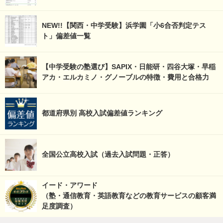
NEW!!【関西・中学受験】浜学園「小6合否判定テス
ト」偏差値一覧
【中学受験の塾選び】SAPIX・日能研・四谷大塚・早稲
アカ・エルカミノ・グノーブルの特徴・費用と合格力
都道府県別 高校入試偏差値ランキング
全国公立高校入試（過去入試問題・正答）
イード・アワード
（塾・通信教育・英語教育などの教育サービスの顧客満
足度調査）