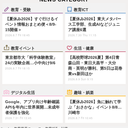
教育・受験
教育ICT
【夏休み2026】すぐ行けるイ
【夏休み2026】東大メタバー
ベント情報おまとめ便＜8/9-
ス工学部、生成AIなどジュニ
15開催＞
ア講座6選
2026.8.7 Fri 19:45
2026.7.30 Thu 11:15
教育イベント
生活・健康
東京都市大「科学体験教室」
【高校野球2026夏】第4日青
24の実験企画…小中向け9/6
森山田・東日大昌平・大分
商・英明が勝利、第5日は花巻
2026.8.7 Fri 18:15
東vs新田ほか
2026.8.9 Sun 9:15
デジタル生活
趣味・娯楽
Google、アプリ向け年齢確認
【夏休み2026】魚に触れて学
APIを年内に世界展開…未成年
ぶ「おさかな」イベント8/8…
者保護を強化
川崎市
2026.7.31 Fri 13:45
2026.8.7 Fri 10:45