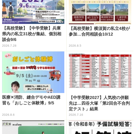
【高校受験】【中学受験】兵庫
【高校受験】横須賀の私立4校が
県内の私立31校が集結、個別相
参加…合同相談会10/12
談会9/6
2026.7.28
2026.8.5
医療✕消防、縫合デモやAED講
【中学受験2027】人気校の併願
習も「おしごと体験博」9/5
先は…四谷大塚「第2回合不合判
定テスト」結果
2026.8.6
2026.7.16