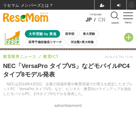
リセマム メンバーズ
Language
JP
/
CN
menu
search
大学受験 by 東進
医学部
東大受験
医専予備校徹底リサーチ
河合塾×東大特集
親子で考える大学選び
高校受験
中学受験
小学校受験
教育業界ニュース
教育ICT
2018.4.5 Thu 11:00
共通テスト
夏休み
8月開催学校説明会・相談会
NEC「VersaPro タイプVS」などモバイルPC4
8月開催イベント・WS
全国公立高校 過去問
人気記事
タイプ8モデル発表
自由研究教材（小学生向け）
自由研究教材（中学生向け）
ランキング
NECは2018年4月5日、企業の現場作業や教育現場での導入を想定したタブレ
ットPC「VersaPro タイプVS」など、ビジネス・教育向けラインアップを強化
したモバイルPC、計4タイプ8モデルを発表した。
advertisement