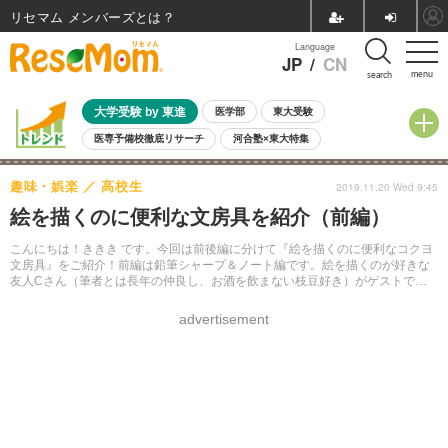
リセマム メンバーズ
Language
JP
/
CN
menu
search
大学受験 by 東進
医学部
東大受験
医専予備校徹底リサーチ
河合塾×東大特集
親子で考える大学選び
高校受験
中学受験
小学校受験
趣味・娯楽
高校生
2019.11.20 Wed 9:45
共通テスト
夏休み
8月開催学校説明会・相談会
絵を描くのに便利な文房具を紹介（前編）
8月開催イベント・WS
全国公立高校 過去問
人気記事
自由研究教材（小学生向け）
自由研究教材（中学生向け）
ランキング
こんにちは！ききき です。今回は前後編に分けて『絵を描くのに便利なコクヨ
文房具』をご紹介！前編は鉛筆シャープ＆ノート編です。絵を描くのが好きな
友人Cさん（筆者とは長年の仲良し、お酒を飲まない枝豆好き）がゲストで
す。
advertisement