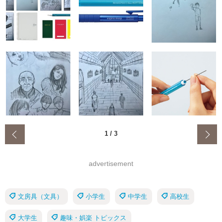
‹
1
/
3
advertisement
文房具（文具）
小学生
中学生
高校生
大学生
趣味・娯楽 トピックス