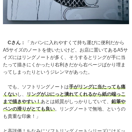
Cさん：
「カバンに入れやすくて持ち運びに便利だから
A5サイズのノートを使いたいけど、お店に置いてあるA5サ
イズにはリングノートが多く、そうするとリングが手に当
たって描きにくかったり右利きだから右ページばかり埋ま
ってしまったりというジレンマがあった。
でも、ソフトリングノートは
手がリングに当たっても痛
くない
し、
リングがぷにっと潰れてくれるから紙の端っこ
まで描きやすい！
あとは紙質がしっかりしていて、
鉛筆や
ペンの滑りがとても良い
。リングノートで無地、というの
も貴重な印象！」
と高評価！ちなみにソフトリングノートシリーズにはドッ