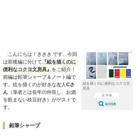
こんにちは！ききき です。今回
は前後編に分けて
『絵を描くのに
便利なコクヨ文房具』
をご紹介！
前編は鉛筆シャープ＆ノート編で
絵を描くのに便利なコクヨ文
す。絵を描くのが好きな友人
Cさ
房具
ん
（筆者とは長年の仲良し、お酒
全 14 枚
を飲まない枝豆好き）がゲストで
拡大写真
す。
鉛筆シャープ