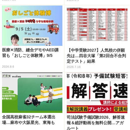
医療✕消防、縫合デモやAED講
【中学受験2027】人気校の併願
習も「おしごと体験博」9/5
先は…四谷大塚「第2回合不合判
定テスト」結果
2026.8.6
2026.7.16
全国高校麻雀32チーム本選出
司法試験予備試験2026、解答速
場…麻布や大阪星光、東海も
報＆総評動画を無料公開…アガ
ルート