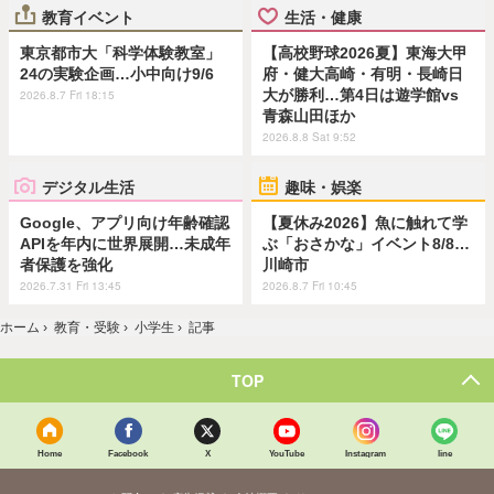
教育イベント
生活・健康
東京都市大「科学体験教室」
【高校野球2026夏】東海大甲
24の実験企画…小中向け9/6
府・健大高崎・有明・長崎日
大が勝利…第4日は遊学館vs
2026.8.7 Fri 18:15
青森山田ほか
2026.8.8 Sat 9:52
デジタル生活
趣味・娯楽
Google、アプリ向け年齢確認
【夏休み2026】魚に触れて学
APIを年内に世界展開…未成年
ぶ「おさかな」イベント8/8…
者保護を強化
川崎市
2026.7.31 Fri 13:45
2026.8.7 Fri 10:45
ホーム
›
教育・受験
›
小学生
›
記事
TOP
Home
Facebook
X
YouTube
Instagram
line