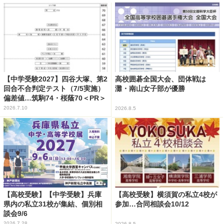
【中学受験2027】四谷大塚、第2
高校囲碁全国大会、団体戦は
回合不合判定テスト（7/5実施）
灘・南山女子部が優勝
偏差値…筑駒74・桜蔭70＜PR＞
2026.7.10
2026.8.5
【高校受験】【中学受験】兵庫
【高校受験】横須賀の私立4校が
県内の私立31校が集結、個別相
参加…合同相談会10/12
談会9/6
2026.7.28
2026.8.5