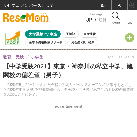
リセマム メンバーズ
Language
JP
/
CN
menu
search
大学受験 by 東進
医学部
東大受験
医専予備校徹底リサーチ
河合塾×東大特集
親子で考える大学選び
高校受験
中学受験
小学校受験
教育・受験
小学生
2021.1.29 Fri 9:15
共通テスト
夏休み
8月開催学校説明会・相談会
【中学受験2021】東京・神奈川の私立中学、難
8月開催イベント・WS
全国公立高校 過去問
人気記事
関校の偏差値（男子）
自由研究教材（小学生向け）
自由研究教材（中学生向け）
ランキング
2020年9月27日に行われた合格力判定サピックスオープンの結果をもとにし
た2020年中学入試 予想偏差値から、男子校・共学校（私立）の上位校の偏差値
を入試日ごとに紹介。
advertisement