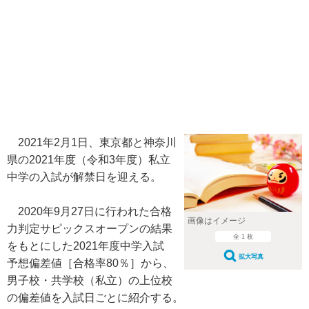
2021年2月1日、東京都と神奈川
県の2021年度（令和3年度）私立
中学の入試が解禁日を迎える。
2020年9月27日に行われた合格
画像はイメージ
力判定サピックスオープンの結果
全 1 枚
をもとにした2021年度中学入試
拡大写真
予想偏差値［合格率80％］から、
男子校・共学校（私立）の上位校
の偏差値を入試日ごとに紹介する。