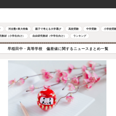
チ
河合塾×東大特集
親子で考える大学選び
高校受験
中学受験
小学校受
究教材（小学生向け）
自由研究教材（中学生向け）
ランキング
早稲田中・高等学校 偏差値に関するニュースまとめ一覧