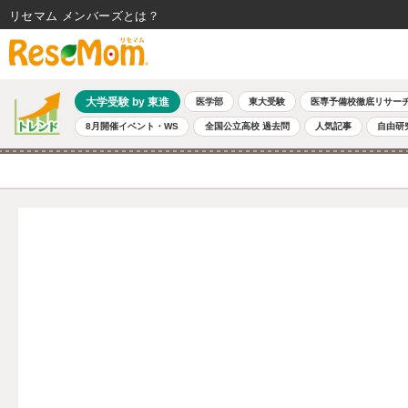
リセマム メンバーズ
大学受験 by 東進
医学部
東大受験
医専予備校徹底リサー
8月開催イベント・WS
全国公立高校 過去問
人気記事
自由研