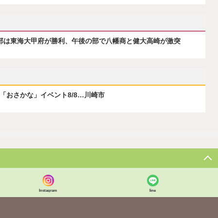
の部は東海大甲府が勝利、午後の部で八幡商と健大高崎が激突
ぶ「おさかな」イベント8/8…川崎市
Instagram
line