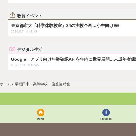
教育イベント
東京都市大「科学体験教室」24の実験企画…小中向け9/6
2026.8.7 Fri 18:15
デジタル生活
Google、アプリ向け年齢確認APIを年内に世界展開…未成年者
2026.7.31 Fri 13:45
ホーム
›
早稲田中・高等学校 偏差値 特集
Home
Facebook