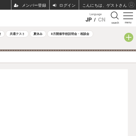
ログイン
こんにちは、ゲストさん
Language
JP
/
CN
menu
search
験
共通テスト
夏休み
8月開催学校説明会・相談会