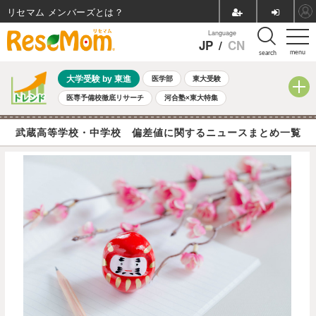
リセマム メンバーズ
Language
JP
/
CN
menu
search
大学受験 by 東進
医学部
東大受験
医専予備校徹底リサーチ
河合塾×東大特集
親子で考える大学選び
高校受験
中学受験
小学校受験
武蔵高等学校・中学校 偏差値に関するニュースまとめ一覧
共通テスト
夏休み
8月開催学校説明会・相談会
8月開催イベント・WS
全国公立高校 過去問
人気記事
自由研究教材（小学生向け）
自由研究教材（中学生向け）
ランキング