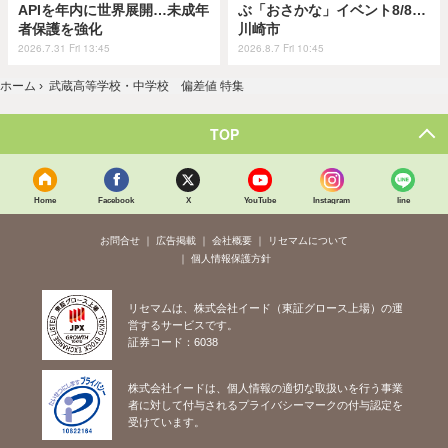
APIを年内に世界展開…未成年
ぶ「おさかな」イベント8/8…
者保護を強化
川崎市
2026.7.31 Fri 13:45
2026.8.7 Fri 10:45
ホーム
›
武蔵高等学校・中学校 偏差値 特集
TOP
Home
Facebook
X
YouTube
Instagram
line
お問合せ
広告掲載
会社概要
リセマムについて
個人情報保護方針
リセマムは、株式会社イード（東証グロース上場）の運
営するサービスです。
証券コード：6038
株式会社イードは、個人情報の適切な取扱いを行う事業
者に対して付与されるプライバシーマークの付与認定を
受けています。