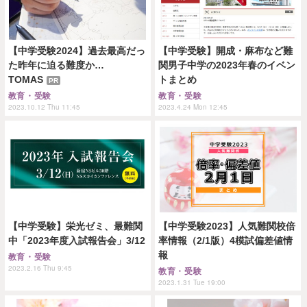
【中学受験2024】過去最高だっ
【中学受験】開成・麻布など難
た昨年に迫る難度か…
関男子中学の2023年春のイベン
TOMAS
トまとめ
PR
教育・受験
教育・受験
2023.10.12 Thu 11:45
2023.4.24 Mon 12:45
【中学受験】栄光ゼミ、最難関
【中学受験2023】人気難関校倍
中「2023年度入試報告会」3/12
率情報（2/1版）4模試偏差値情
報
教育・受験
2023.2.16 Thu 9:45
教育・受験
2023.1.31 Tue 19:00