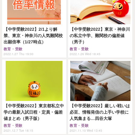
【中学受験2022】2/1より解
【中学受験2022】東京・神奈川
禁、東京・神奈川の人気難関校
の私立中学、難関校の偏差値
出願倍率（1/27時点）
（男子）
教育・受験
教育・受験
2022.1.27 Thu 19:00
2022.1.26 Wed 18:45
【中学受験2022】東京都私立中
【中学受験2022】厳しい戦いは
学の最新入試日程・定員・偏差
必至、情報発信の上手い学校に
値まとめ（男子版）
人気集まる…四谷大塚
教育・受験
教育・受験
2021.12.7 Tue 18:15
2021.11.10 Wed 13:45