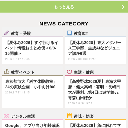
もっと見る
NEWS CATEGORY
教育・受験
教育ICT
【夏休み2026】すぐ行けるイ
【夏休み2026】東大メタバー
ベント情報おまとめ便＜8/9-
ス工学部、生成AIなどジュニ
15開催＞
ア講座6選
2026.8.7 Fri 19:45
2026.7.30 Thu 11:15
教育イベント
生活・健康
東京都市大「科学体験教室」
【高校野球2026夏】東海大甲
24の実験企画…小中向け9/6
府・健大高崎・有明・長崎日
大が勝利…第4日は遊学館vs
2026.8.7 Fri 18:15
青森山田ほか
2026.8.8 Sat 9:52
デジタル生活
趣味・娯楽
Google、アプリ向け年齢確認
【夏休み2026】魚に触れて学