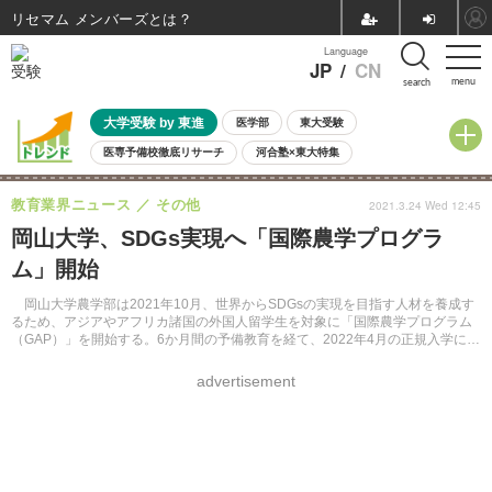
リセマム メンバーズ
Language
JP
/
CN
menu
search
大学受験 by 東進
医学部
東大受験
医専予備校徹底リサーチ
河合塾×東大特集
親子で考える大学選び
高校受験
中学受験
小学校受験
教育業界ニュース
その他
2021.3.24 Wed 12:45
共通テスト
夏休み
8月開催学校説明会・相談会
岡山大学、SDGs実現へ「国際農学プログラ
8月開催イベント・WS
全国公立高校 過去問
人気記事
ム」開始
自由研究教材（小学生向け）
自由研究教材（中学生向け）
ランキング
岡山大学農学部は2021年10月、世界からSDGsの実現を目指す人材を養成す
るため、アジアやアフリカ諸国の外国人留学生を対象に「国際農学プログラム
（GAP）」を開始する。6か月間の予備教育を経て、2022年4月の正規入学によ
り専門教育をスタートさせる。
advertisement