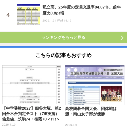
私立高、25年度の定員充足率84.07％…前年
度比0.8pt増
2026.1.21 Wed 14:15
ランキングをもっと見る
こちらの記事もおすすめ
【中学受験2027】四谷大塚、第2
高校囲碁全国大会、団体戦は
回合不合判定テスト（7/5実施）
灘・南山女子部が優勝
偏差値…筑駒74・桜蔭70＜PR＞
2026.7.10
2026.8.5