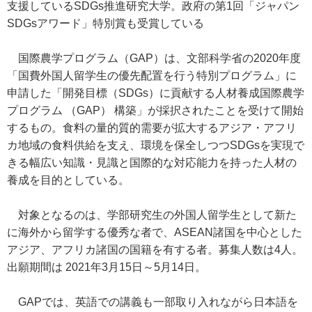
支援しているSDGs推進研究大学。政府の第1回「ジャパン
SDGsアワード」特別賞も受賞している
国際農学プログラム（GAP）は、文部科学省の2020年度
「国費外国人留学生の優先配置を行う特別プログラム」に
申請した「開発目標（SDGs）に貢献する人材養成国際農学
プログラム （GAP） 構築」が採択されたことを受けて開始
するもの。食料の量的質的需要が拡大するアジア・アフリ
カ地域の食料供給を支え、環境を保全しつつSDGsを実現で
きる幅広い知識・見識と国際的な対応能力を持った人材の
養成を目的としている。
対象となるのは、学部研究生の外国人留学生として新た
に海外から留学する優秀な者で、ASEAN諸国を中心とした
アジア、アフリカ諸国の国籍を有する者。募集人数は4人。
出願期間は 2021年3月15日～5月14日。
GAPでは、英語での講義も一部取り入れながら日本語を