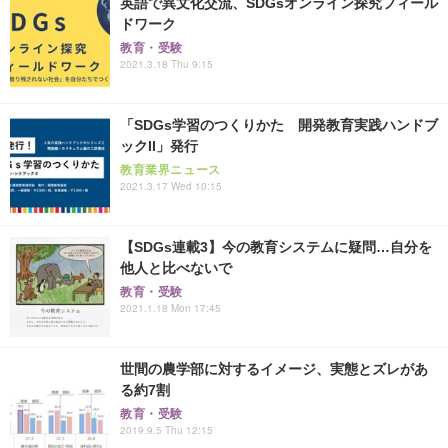
英語で異文化交流、SDGsオンライン探究フィール
ドワーク
教育・受験
2021.3.18 Thu 9:15
「SDGs学習のつくりかた 開発教育実践ハンドブ
ックII」発行
教育業界ニュース
2021.3.17 Wed 10:15
【SDGs連載3】今の教育システムに疑問…自分を
他人と比べないで
教育・受験
2021.1.18 Mon 17:45
世間の農学部に対するイメージ、実態とズレがあ
る約7割
教育・受験
2019.9.5 Thu 12:15