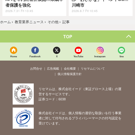
者保護を強化
川崎市
2026.7.31 Fri 13:45
2026.8.7 Fri 10:45
ホーム
›
教育業界ニュース
›
その他
›
記事
TOP
Home
Facebook
X
YouTube
Instagram
line
お問合せ
広告掲載
会社概要
リセマムについて
個人情報保護方針
リセマムは、株式会社イード（東証グロース上場）の運
営するサービスです。
証券コード：6038
株式会社イードは、個人情報の適切な取扱いを行う事業
者に対して付与されるプライバシーマークの付与認定を
受けています。