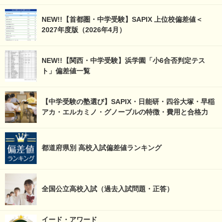
NEW!!【首都圏・中学受験】SAPIX 上位校偏差値＜
2027年度版（2026年4月）
NEW!!【関西・中学受験】浜学園「小6合否判定テス
ト」偏差値一覧
【中学受験の塾選び】SAPIX・日能研・四谷大塚・早稲
アカ・エルカミノ・グノーブルの特徴・費用と合格力
都道府県別 高校入試偏差値ランキング
全国公立高校入試（過去入試問題・正答）
イード・アワード