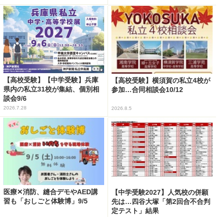
【高校受験】【中学受験】兵庫
【高校受験】横須賀の私立4校が
県内の私立31校が集結、個別相
参加…合同相談会10/12
談会9/6
2026.7.28
2026.8.5
医療✕消防、縫合デモやAED講
【中学受験2027】人気校の併願
習も「おしごと体験博」9/5
先は…四谷大塚「第2回合不合判
定テスト」結果