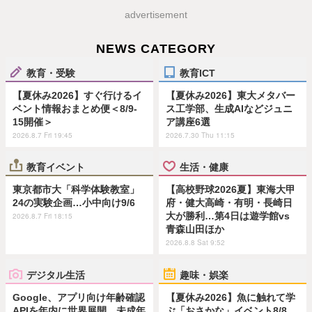
advertisement
NEWS CATEGORY
教育・受験
教育ICT
【夏休み2026】すぐ行けるイ
【夏休み2026】東大メタバー
ベント情報おまとめ便＜8/9-
ス工学部、生成AIなどジュニ
15開催＞
ア講座6選
2026.8.7 Fri 19:45
2026.7.30 Thu 11:15
教育イベント
生活・健康
東京都市大「科学体験教室」
【高校野球2026夏】東海大甲
24の実験企画…小中向け9/6
府・健大高崎・有明・長崎日
大が勝利…第4日は遊学館vs
2026.8.7 Fri 18:15
青森山田ほか
2026.8.8 Sat 9:52
デジタル生活
趣味・娯楽
Google、アプリ向け年齢確認
【夏休み2026】魚に触れて学
APIを年内に世界展開…未成年
ぶ「おさかな」イベント8/8…