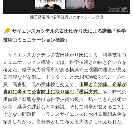
磯子発電所の若手社員とのオンライン交流
サイエンスカクテルの古田ゆかり氏による講義「科学
技術コミュニケーション概論」
サイエンスカクテルの古田ゆかり氏による「科学技術コ
ミュニケーション概論」では、科学技術との向き合い方を
考えた。磯子火力発電所がある横浜や三渓園の煙突が見え
る景観などを例に、ドクターこと元J-POWERグループ社
員、髙倉弘二氏の実体験も交えて、
市民と自治体、企業が
真剣に考えて公害防止に取り組む「横浜方式」
や、時代の
価値観に影響を受ける科学技術の視点、培ってきた技術の
保存・継承の課題などを解説。そして科学が答えることは
できない問題群、トランスサイエンスにおける取組み例を
紹介しながら、自分事として考える大切さも伝えられた。