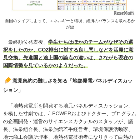
自国のタイプによって、エネルギーと環境、経済のバランスを取れるか
が鍵
最終順位発表後、
学生たちはほかのチームがなぜその選
択をしたのか、CO2排出に対する良し悪しなどを活発に意
見交換。先進国と途上国の論点の違いは、さながら現在の
国際情勢を見ているかのようだった。
意見集約の難しさを知る「地熱発電パネルディスカッ
ション」
「地熱発電所を開発する地元パネルディスカッション」
を模した寸劇では、J-POWERおよびドクター、プログラム
の企画開発・運営のサイエンスカクテルのスタッフが、議
長、温泉組合長、温泉旅館若手経営者、環境保護活動家、
地元商工会議所理事、地熱発電技術者になりきって白熱の