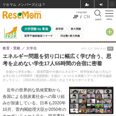
リセマム メンバーズ
Language
JP
/
CN
menu
search
大学受験 by 東進
医学部
東大受験
医専予備校徹底リサーチ
河合塾×東大特集
親子で考える大学選び
高校受験
中学受験
小学校受験
教育・受験
大学生
2021.3.31 Wed 9:45
PR
共通テスト
夏休み
8月開催学校説明会・相談会
エネルギー問題を切り口に幅広く学び合う、思
8月開催イベント・WS
全国公立高校 過去問
人気記事
考を止めない学生17人55時間の合宿に密着
自由研究教材（小学生向け）
自由研究教材（中学生向け）
ランキング
全国から学生が集い、環境問題や今後のエネルギー、科学技術のあり方など
を学び合うJ-POWER（電源開発）主催の「エコ×エネ体験ツアー火力学生編@
オンライン」（2021年2月24日～26日）のようすをリポートする。
近年の世界的な気候変動から、
各国による脱炭素社会への取り組
みが加速している。日本も2020年
10月、菅内閣総理大臣が2050年の
カーボンニュートラル、脱炭素社