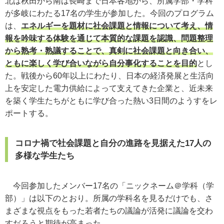
北は秋田から南は長崎まで日本各地から、所属学部・学科
が多岐にわたる17名の学生が参加した。今回のプログラム
は、
エネルギーを題材に社会課題と情報について考え、情
報を吟味する体験を通じて本質的な課題を認識、問題整理
から熟考・熟議することで、真剣に社会課題と向き合い、
ともに楽しく学び合いながら自分事化することを目的
とし
た。戦後から60年以上にわたり、日本の経済発展と生活向
上を安定した電力供給によって支えてきた企業と、近未来
を築く学生たちがともに学び合った熱い3日間のようすをレ
ポートする。
コロナ禍で社会課題と自分の進路を見据えた17人の
多様な学生たち
今回参加したメンバー17名の「ニックネーム＠学科（学
部）」は以下のとおり。所属の学科名を見るだけでも、さ
まざまな視点をもった若者たちの議論が活発に議論を交わ
すだろうと期待が高まった。