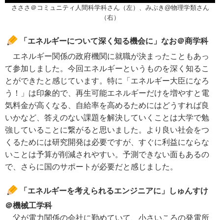
さささ＠コミュニティ人間科学科さん（左）、みぶき@物理学類さん
（右）
「エネルギーについて深く知る機会に」なお＠商学科
エネルギー関係の政府機関に就職が決まったこともあっ
て参加しました。今回エネルギーというものを深く知るこ
とができたと感じています。特に「エネルギー大臣になろ
う！」は印象的で、再生可能エネルギーだけを増やすと電
気料金が高くなる、自給率を高めるためにはどうすれば良
いかなど、答えのない課題を解決していくことは大学で勉
強していることに繋がると思いました。より良い社会をつ
くるためには研究開発は必要ですが、すぐに利益にならな
いことは予算が削減されやすい。予測できない面もあるの
で、さらに国のサポートが必要だと感じました。
「エネルギーを考えられるエンジニアに」しゅんすけ
＠機械工学科
父が電力関係の会社に勤めていて、小さいころの発電所