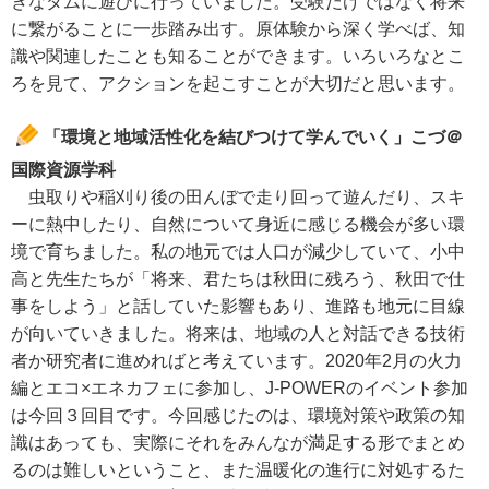
きなダムに遊びに行っていました。受験だけではなく将来
に繋がることに一歩踏み出す。原体験から深く学べば、知
識や関連したことも知ることができます。いろいろなとこ
ろを見て、アクションを起こすことが大切だと思います。
「環境と地域活性化を結びつけて学んでいく」こづ＠
国際資源学科
虫取りや稲刈り後の田んぼで走り回って遊んだり、スキ
ーに熱中したり、自然について身近に感じる機会が多い環
境で育ちました。私の地元では人口が減少していて、小中
高と先生たちが「将来、君たちは秋田に残ろう、秋田で仕
事をしよう」と話していた影響もあり、進路も地元に目線
が向いていきました。将来は、地域の人と対話できる技術
者か研究者に進めればと考えています。2020年2月の火力
編とエコ×エネカフェに参加し、J-POWERのイベント参加
は今回３回目です。今回感じたのは、環境対策や政策の知
識はあっても、実際にそれをみんなが満足する形でまとめ
るのは難しいということ、また温暖化の進行に対処するた