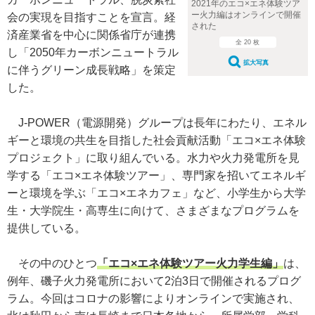
2021年のエコ×エネ体験ツア
ー火力編はオンラインで開催
会の実現を目指すことを宣言。経
された
済産業省を中心に関係省庁が連携
全 20 枚
し「2050年カーボンニュートラル
拡大写真
に伴うグリーン成長戦略」を策定
した。
J-POWER（電源開発）グループは長年にわたり、エネル
ギーと環境の共生を目指した社会貢献活動「エコ×エネ体験
プロジェクト」に取り組んでいる。水力や火力発電所を見
学する「エコ×エネ体験ツアー」、専門家を招いてエネルギ
ーと環境を学ぶ「エコ×エネカフェ」など、小学生から大学
生・大学院生・高専生に向けて、さまざまなプログラムを
提供している。
その中のひとつ
「エコ×エネ体験ツアー火力学生編」
は、
例年、磯子火力発電所において2泊3日で開催されるプログ
ラム。今回はコロナの影響によりオンラインで実施され、