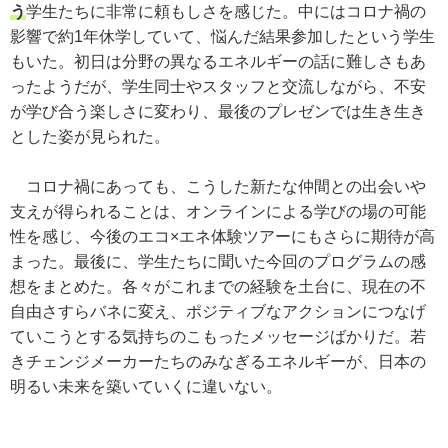
う
学生たちに非常に頼もしさを感じた。中にはコロナ禍の
影響で約1年休学していて、悩んだ結果参加したという学生
もいた。初日は分野の異なるエネルギーの話に難しさもあ
ったようだが、学生同士やスタッフと交流しながら、不安
が学び合う楽しさに変わり、最後のプレゼンでは生き生き
とした姿が見られた。
コロナ禍にあっても、こうした新たな仲間との出会いや
支えが得られることは、オンラインによる学びの場の可能
性を感じ、今後のエコ×エネ体験ツアーにもさらに期待が高
まった。最後に、学生たちに聞いた今回のプログラムの感
想をまとめた。各々がこれまでの経験を土台に、現在の不
自由さすらバネに変え、ポジティブなアクションにつなげ
ていこうとする気持ちのこもったメッセージばかりだ。若
きチェンジメーカーたちのみなぎるエネルギーが、日本の
明るい未来を築いていくに違いない。