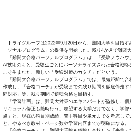
トライグループは2022年9月20日から、難関大学を目指
ーソナルプログラム」の提供を開始した。残り4か月で難関
「難関大合格パーソナルプログラム」は、「受験ノウハウ
AI技術のもと、受験生ごとにパーソナライズされた合格戦略
こそ生まれた、新しい「受験対策のカタチ」だという。
「難関大合格パーソナルプログラム」では、最短距離で合
作成し、「合格コーチ」が受験までの残り期間を徹底伴走す
問対応」等、残り期間で逆転合格を目指す。
「学習計画」は、難関大対策のエキスパートが監修し、個
リキュラム修正も随時行う。志望する大学だけでなく、学部
点」と、現在の科目別成績、苦手科目や単元までを考慮して
と、やるべき教材・ページ数や学習内容までが明確になる。
「合格コーチ」は、難関大受験を経験し合格した「先輩」