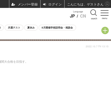
ログイン
こんにちは、ゲストさん
Language
JP
/
CN
menu
search
験
共通テスト
夏休み
8月開催学校説明会・相談会
2022.10.7 Fri 13:15
難関大合格を目指す。