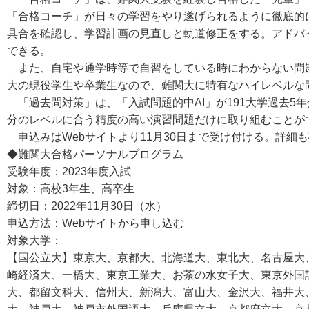
「合格コーチ」が日々の学習をやり遂げられるように徹底的
具合を確認し、学習計画の見直しと軌道修正をする。アドバ
できる。
また、自宅や通学時等で自習をしている時にわからない問題
大の現役学生や卒業生なので、難関大に特有なハイレベルな
「過去問対策」は、「入試問題的中AI」が191大学過去5
分のレベルに合う精度の高い演習問題だけに取り組むことが
申込みはWebサイトより11月30日まで受け付ける。詳細
◆難関大合格パーソナルプログラム
受験年度：2023年度入試
対象：高校3年生、高卒生
締切日：2022年11月30日（水）
申込方法：Webサイトから申し込む
対象大学：
【国公立大】東京大、京都大、北海道大、東北大、名古屋大
崎経済大、一橋大、東京工業大、お茶の水女子大、東京外国
大、都留文科大、信州大、新潟大、富山大、金沢大、福井大