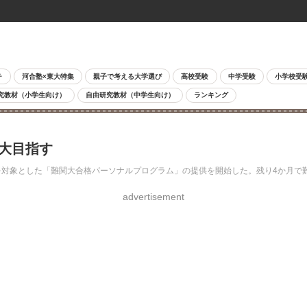
チ
河合塾×東大特集
親子で考える大学選び
高校受験
中学受験
小学校受
究教材（小学生向け）
自由研究教材（中学生向け）
ランキング
関大目指す
生を対象とした「難関大合格パーソナルプログラム」の提供を開始した。残り4か月で
advertisement