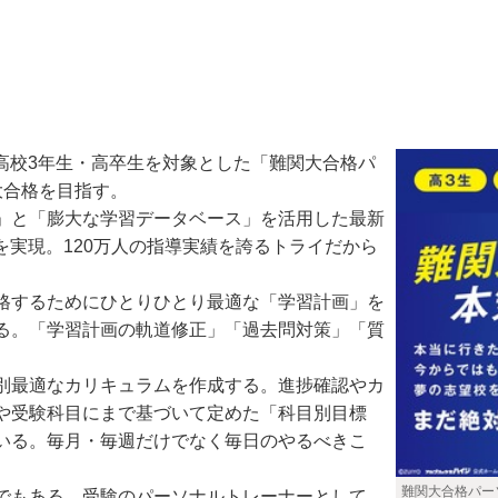
す高校3年生・高卒生を対象とした「難関大合格パ
大合格を目指す。
」と「膨大な学習データベース」を活用した最新
を実現。120万人の指導実績を誇るトライだから
格するためにひとりひとり最適な「学習計画」を
る。「学習計画の軌道修正」「過去問対策」「質
別最適なカリキュラムを作成する。進捗確認やカ
や受験科目にまで基づいて定めた「科目別目標
いる。毎月・毎週だけでなく毎日のやるべきこ
難関大合格パー
でもある。受験のパーソナルトレーナーとして