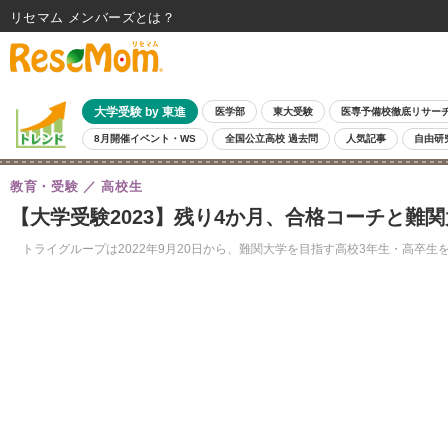
リセマム メンバーズ
大学受験 by 東進
医学部
東大受験
医専予備校徹底リサー
8月開催イベント・WS
全国公立高校 過去問
人気記事
自由研
教育・受験
高校生
【大学受験2023】残り4か月、合格コーチと難
トライグループは2022年9月20日から、難関大学を目指す高校3年生・高卒