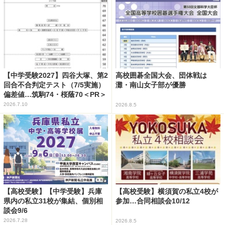
【中学受験2027】四谷大塚、第2
高校囲碁全国大会、団体戦は
回合不合判定テスト（7/5実施）
灘・南山女子部が優勝
偏差値…筑駒74・桜蔭70＜PR＞
2026.7.10
2026.8.5
【高校受験】【中学受験】兵庫
【高校受験】横須賀の私立4校が
県内の私立31校が集結、個別相
参加…合同相談会10/12
談会9/6
2026.7.28
2026.8.5