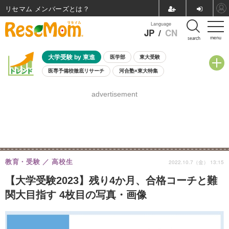
リセマム メンバーズ
Language
JP
/
CN
menu
search
大学受験 by 東進
医学部
東大受験
医専予備校徹底リサーチ
河合塾×東大特集
親子で考える大学選び
高校受験
中学受験
小学校受験
advertisement
共通テスト
夏休み
8月開催学校説明会・相談会
8月開催イベント・WS
全国公立高校 過去問
人気記事
自由研究教材（小学生向け）
自由研究教材（中学生向け）
ランキング
教育・受験
高校生
2022.10.7（金） 13:15
【大学受験2023】残り4か月、合格コーチと難
関大目指す 4枚目の写真・画像