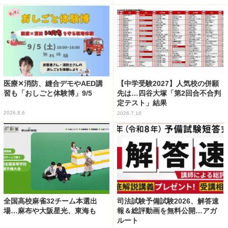
医療✕消防、縫合デモやAED講
【中学受験2027】人気校の併願
習も「おしごと体験博」9/5
先は…四谷大塚「第2回合不合判
定テスト」結果
2026.8.6
2026.7.16
全国高校麻雀32チーム本選出
司法試験予備試験2026、解答速
場…麻布や大阪星光、東海も
報＆総評動画を無料公開…アガ
ルート