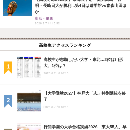
明・長崎日大が勝利...第4日は遊学館vs青森山田ほ
か
生活・健康
2026.8.7 Fri 15:52
高校生アクセスランキング
高校生が志願したい大学・東北…2位は山形
大、1位は？
2026.8.7 Fri 10:15
【大学受験2027】神戸大「志」特別選抜を終
了
2026.8.7 Fri 13:15
行知学園の大学合格実績2026…東大55人、早