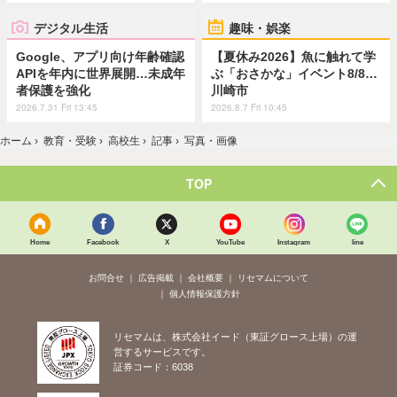
デジタル生活
趣味・娯楽
Google、アプリ向け年齢確認
【夏休み2026】魚に触れて学
APIを年内に世界展開…未成年
ぶ「おさかな」イベント8/8…
者保護を強化
川崎市
2026.7.31 Fri 13:45
2026.8.7 Fri 10:45
ホーム
›
教育・受験
›
高校生
›
記事
›
写真・画像
TOP
Home
Facebook
X
YouTube
Instagram
line
お問合せ
広告掲載
会社概要
リセマムについて
個人情報保護方針
リセマムは、株式会社イード（東証グロース上場）の運
営するサービスです。
証券コード：6038