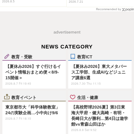
2026.8.5
2026.7.21
Recommended by
advertisement
NEWS CATEGORY
教育・受験
教育ICT
【夏休み2026】すぐ行けるイ
【夏休み2026】東大メタバー
ベント情報おまとめ便＜8/9-
ス工学部、生成AIなどジュニ
15開催＞
ア講座6選
2026.8.7 Fri 19:45
2026.7.30 Thu 11:15
教育イベント
生活・健康
東京都市大「科学体験教室」
【高校野球2026夏】第3日東
24の実験企画…小中向け9/6
海大甲府・健大高崎・有明・
長崎日大が勝利…第4日は遊学
2026.8.7 Fri 18:15
館vs青森山田ほか
2026.8.8 Sat 9:52