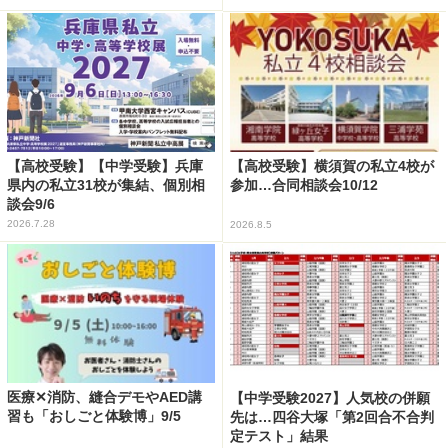
【高校受験】【中学受験】兵庫
【高校受験】横須賀の私立4校が
県内の私立31校が集結、個別相
参加…合同相談会10/12
談会9/6
2026.7.28
2026.8.5
医療✕消防、縫合デモやAED講
【中学受験2027】人気校の併願
習も「おしごと体験博」9/5
先は…四谷大塚「第2回合不合判
定テスト」結果