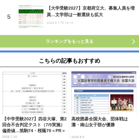
【大学受験2027】京都府立大、募集人員を増
員…文学部は一般選抜も拡大
2026.8.7 Fri 16:15
ランキングをもっと見る
こちらの記事もおすすめ
【中学受験2027】四谷大塚、第2
高校囲碁全国大会、団体戦は
回合不合判定テスト（7/5実施）
灘・南山女子部が優勝
偏差値…筑駒74・桜蔭70＜PR＞
2026.7.10
2026.8.5