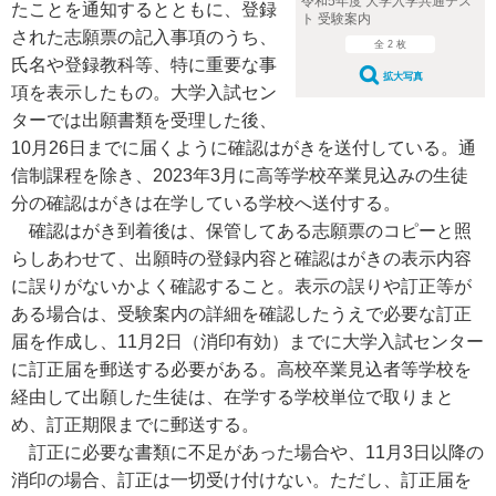
令和5年度 大学入学共通テス
たことを通知するとともに、登録
ト 受験案内
された志願票の記入事項のうち、
全 2 枚
氏名や登録教科等、特に重要な事
拡大写真
項を表示したもの。大学入試セン
ターでは出願書類を受理した後、
10月26日までに届くように確認はがきを送付している。通
信制課程を除き、2023年3月に高等学校卒業見込みの生徒
分の確認はがきは在学している学校へ送付する。
確認はがき到着後は、保管してある志願票のコピーと照
らしあわせて、出願時の登録内容と確認はがきの表示内容
に誤りがないかよく確認すること。表示の誤りや訂正等が
ある場合は、受験案内の詳細を確認したうえで必要な訂正
届を作成し、11月2日（消印有効）までに大学入試センター
に訂正届を郵送する必要がある。高校卒業見込者等学校を
経由して出願した生徒は、在学する学校単位で取りまと
め、訂正期限までに郵送する。
訂正に必要な書類に不足があった場合や、11月3日以降の
消印の場合、訂正は一切受け付けない。ただし、訂正届を