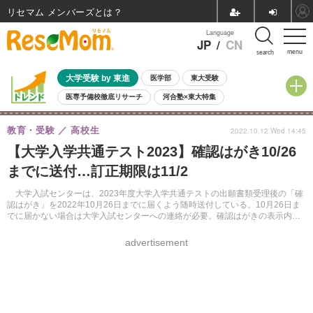
リセマム メンバーズ
Language
JP
/
CN
menu
search
大学受験 by 東進
医学部
東大受験
医専予備校徹底リサーチ
河合塾×東大特集
親子で考える大学選び
高校受験
中学受験
小学校受験
教育・受験
高校生
2022.10.12 Wed 14:45
共通テスト
夏休み
8月開催学校説明会・相談会
【大学入学共通テスト2023】確認はがき10/26
8月開催イベント・WS
全国公立高校 過去問
人気記事
までに送付…訂正期限は11/2
自由研究教材（小学生向け）
自由研究教材（中学生向け）
ランキング
大学入試センターは、2023年度大学入学共通テストの出願書類受理後の「確
認はがき」を2022年10月26日までに届くよう随時送付している。10月26日ま
でに届かない場合は大学入試センターへの連絡が必要。確認はがきの表示内容
に訂正がある場合は11月2日まで受け付ける。
advertisement