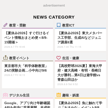
advertisement
NEWS CATEGORY
教育・受験
教育ICT
【夏休み2026】すぐ行けるイ
【夏休み2026】東大メタバー
ベント情報おまとめ便＜8/9-
ス工学部、生成AIなどジュニ
15開催＞
ア講座6選
2026.8.7 Fri 19:45
2026.7.30 Thu 11:15
教育イベント
生活・健康
東京都市大「科学体験教室」
【高校野球2026夏】東海大甲
24の実験企画…小中向け9/6
府・健大高崎・有明・長崎日
大が勝利…第4日は遊学館vs
2026.8.7 Fri 18:15
青森山田ほか
2026.8.8 Sat 9:52
デジタル生活
趣味・娯楽
Google、アプリ向け年齢確認
【夏休み2026】魚に触れて学
APIを年内に世界展開…未成年
ぶ「おさかな」イベント8/8…