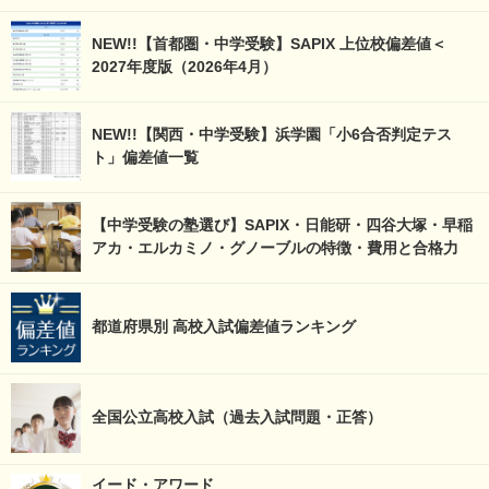
NEW!!【首都圏・中学受験】SAPIX 上位校偏差値＜
2027年度版（2026年4月）
NEW!!【関西・中学受験】浜学園「小6合否判定テス
ト」偏差値一覧
【中学受験の塾選び】SAPIX・日能研・四谷大塚・早稲
アカ・エルカミノ・グノーブルの特徴・費用と合格力
都道府県別 高校入試偏差値ランキング
全国公立高校入試（過去入試問題・正答）
イード・アワード