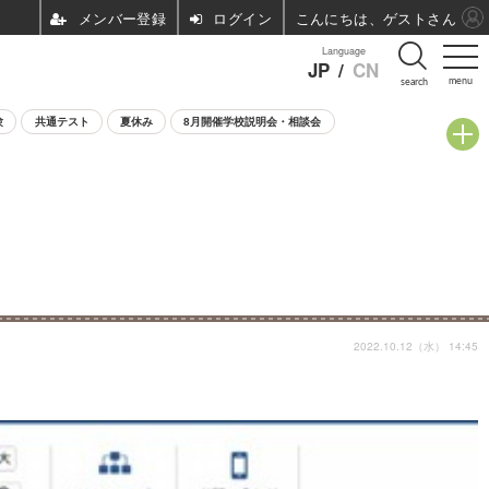
ログイン
こんにちは、ゲストさん
Language
JP
/
CN
menu
search
験
共通テスト
夏休み
8月開催学校説明会・相談会
2022.10.12（水） 14:45