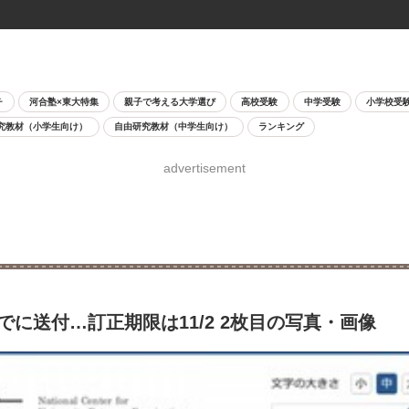
チ
河合塾×東大特集
親子で考える大学選び
高校受験
中学受験
小学校受
究教材（小学生向け）
自由研究教材（中学生向け）
ランキング
advertisement
までに送付…訂正期限は11/2 2枚目の写真・画像