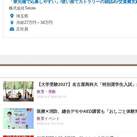
「寮完備で応募しやすい」/使い捨てカトラリーの袋詰め/交通費支給/
株式会社Tetote
埼玉県
月給27万円～34万円
正社員
【大学受験2027】名古屋商科大「特別奨学生入試」
教育・受験
2026.8.5 Wed 20:15
医療✕消防、縫合デモやAED講習も「おしごと体験博
教育イベント
2026.8.6 Thu 0:15