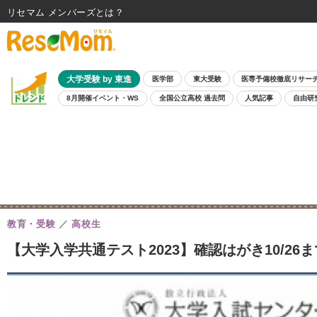
リセマム メンバーズ
大学受験 by 東進
医学部
東大受験
医専予備校徹底リサー
8月開催イベント・WS
全国公立高校 過去問
人気記事
自由研
教育・受験
高校生
【大学入学共通テスト2023】確認はがき10/26