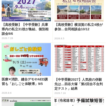
【高校受験】【中学受験】兵庫
【高校受験】横須賀の私立4校が
県内の私立31校が集結、個別相
参加…合同相談会10/12
談会9/6
2026.7.28
2026.8.5
医療✕消防、縫合デモやAED講
【中学受験2027】人気校の併願
習も「おしごと体験博」9/5
先は…四谷大塚「第2回合不合判
定テスト」結果
2026.8.6
2026.7.16