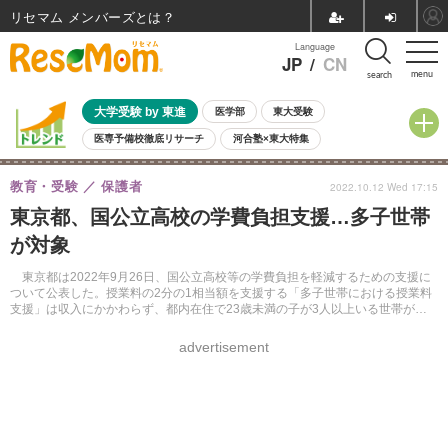
リセマム メンバーズ
Language
JP
/
CN
menu
search
大学受験 by 東進
医学部
東大受験
医専予備校徹底リサーチ
河合塾×東大特集
親子で考える大学選び
高校受験
中学受験
小学校受験
教育・受験
保護者
2022.10.12 Wed 17:15
共通テスト
夏休み
8月開催学校説明会・相談会
東京都、国公立高校の学費負担支援…多子世帯
8月開催イベント・WS
全国公立高校 過去問
人気記事
が対象
自由研究教材（小学生向け）
自由研究教材（中学生向け）
ランキング
東京都は2022年9月26日、国公立高校等の学費負担を軽減するための支援に
ついて公表した。授業料の2分の1相当額を支援する「多子世帯における授業料
支援」は収入にかかわらず、都内在住で23歳未満の子が3人以上いる世帯が対
象。
advertisement