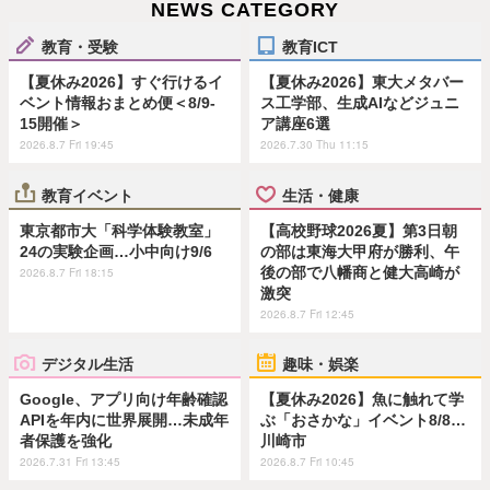
NEWS CATEGORY
教育・受験
教育ICT
【夏休み2026】すぐ行けるイ
【夏休み2026】東大メタバー
ベント情報おまとめ便＜8/9-
ス工学部、生成AIなどジュニ
15開催＞
ア講座6選
2026.8.7 Fri 19:45
2026.7.30 Thu 11:15
教育イベント
生活・健康
東京都市大「科学体験教室」
【高校野球2026夏】第3日朝
24の実験企画…小中向け9/6
の部は東海大甲府が勝利、午
後の部で八幡商と健大高崎が
2026.8.7 Fri 18:15
激突
2026.8.7 Fri 12:45
デジタル生活
趣味・娯楽
Google、アプリ向け年齢確認
【夏休み2026】魚に触れて学
APIを年内に世界展開…未成年
ぶ「おさかな」イベント8/8…
者保護を強化
川崎市
2026.7.31 Fri 13:45
2026.8.7 Fri 10:45