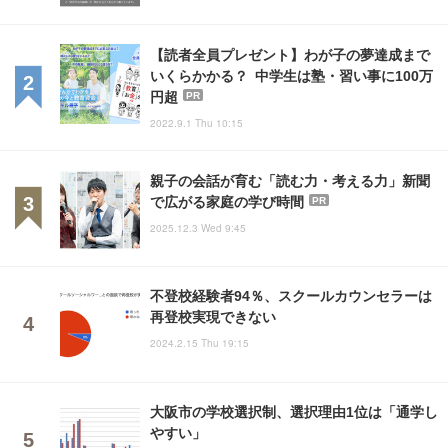
【読者全員プレゼント】わが子の夢達成まで
いくらかかる？ 中学生は塾・習い事に100万
円超
PR
2022.9.1 Thu 10:15
親子の会話が育む「読む力・考える力」新聞
で広がる家庭の学び時間
PR
2025.12.3 Wed 9:45
不登校経験者94％、スクールカウンセラーは
再登校実現できない
2024.2.15 Thu 19:15
大阪市の学校選択制、選択理由1位は「通学し
やすい」