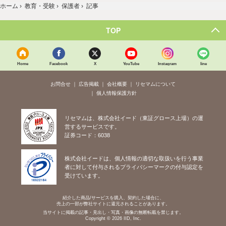
ホーム
›
教育・受験
›
保護者
›
記事
TOP
Home
Facebook
X
YouTube
Instagram
line
お問合せ
広告掲載
会社概要
リセマムについて
個人情報保護方針
リセマムは、株式会社イード（東証グロース上場）の運
営するサービスです。
証券コード：6038
株式会社イードは、個人情報の適切な取扱いを行う事業
者に対して付与されるプライバシーマークの付与認定を
受けています。
紹介した商品/サービスを購入、契約した場合に、
売上の一部が弊社サイトに還元されることがあります。
当サイトに掲載の記事・見出し・写真・画像の無断転載を禁じます。
Copyright © 2026 IID, Inc.