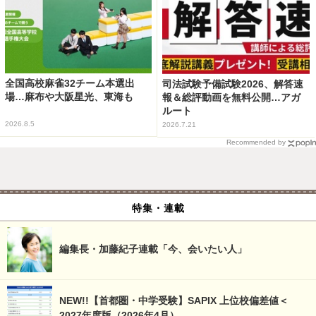
全国高校麻雀32チーム本選出
司法試験予備試験2026、解答速
場…麻布や大阪星光、東海も
報＆総評動画を無料公開…アガ
ルート
2026.8.5
2026.7.21
Recommended by
特集・連載
編集長・加藤紀子連載「今、会いたい人」
NEW!!【首都圏・中学受験】SAPIX 上位校偏差値＜
2027年度版（2026年4月）