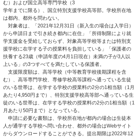
む）および国立高等専門学校（3
学年までに限る）、国立特別支援学校高等部。学校所在地
は都内、都外を問わない。
対象者は、「2021年12月31日（新入生の場合は入学日）
から申請日まで引き続き都内に在住」「所得制限により就
学支援金を受給しておらず、対象高等学校等または特別支
援学校に在学する子の授業料を負担している」「保護者の
扶養する23歳（申請年度の4月1日現在）未満の子が3人以
上いる」の3つすべてを満たしている保護者。
支援限度額は、高等学校（中等教育学校後期課程を含
む）、高等専門学校、専修学校高等課程へ通っている生徒
のいる世帯は、在学する学校の授業料の2分の1相当額（1月
あたり4,950円まで）、特別支援学校高等部へ通っている生
徒のいる世帯は、在学する学校の授業料の2分の1相当額（1
月あたり50円まで）となっている。
申請に必要な書類は、学校所在地が都内の場合は生徒本
人が通学する学校へ問い合わせ、都外の場合はWebサイト
からダウンロードすることができる。提出期限は2022年12