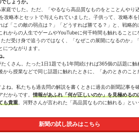
のでしょうか。
る家庭でした。ただ、「やるなら高品質なものをとことんやり
）を攻略本とセットで与えられていました。子供って、攻略本
れば「この敵の弱点は？」「どうすれば勝てる？」と、戦略的
からの人生でゲームやYouTubeに何千時間も触れること
。ただ受け身で追うのではなく、「なぜこの展開になるのか」
とにつながります。
ね。
たくさん。たった1日1題でも1年間続ければ365個の話題に
後から授業などで同じ話題に触れたときに、「あのときのことだ
すよね。私たちも過去問の解説を書くときに過去の新聞記事を
アだからです。
情報があふれ「何が正しいのか」を見極めるの
ても貴重
。河野さんが言われた「高品質なものに触れる」とい
新聞の試し読みはこちら