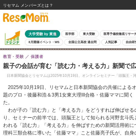
リセマム メンバーズ
大学受験 by 東進
医学部
東大受験
医専予備校徹底リサー
8月開催イベント・WS
全国公立高校 過去問
人気記事
自由研
教育・受験
保護者
親子の会話が育む「読む力・考える力」新聞で
日本新聞協会とリセマムは2025年10月19日、オンラインセミナー「頭脳王・
2025年10月19日、リセマムと日本新聞協会の共催によ
題のプロ・後藤和浩＆3男1女東大理III合格・佐藤ママに聞
た。
わが子の「読む力」と「考える力」をどうすれば伸ばせる
り、セミナーの前半では、頭脳王として知られる河野玄斗氏
われる「読む力」「考える力」を伸ばすための新聞活用術に
理科三類合格に導いた「佐藤ママ」こと佐藤亮子氏が、自身