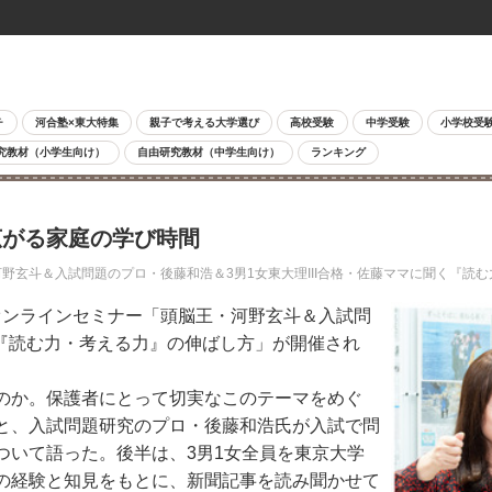
チ
河合塾×東大特集
親子で考える大学選び
高校受験
中学受験
小学校受
究教材（小学生向け）
自由研究教材（中学生向け）
ランキング
広がる家庭の学び時間
河野玄斗＆入試問題のプロ・後藤和浩＆3男1女東大理III合格・佐藤ママに聞く『
るオンラインセミナー「頭脳王・河野玄斗＆入試問
く『読む力・考える力』の伸ばし方」が開催され
のか。保護者にとって切実なこのテーマをめぐ
と、入試問題研究のプロ・後藤和浩氏が入試で問
ついて語った。後半は、3男1女全員を東京大学
の経験と知見をもとに、新聞記事を読み聞かせて