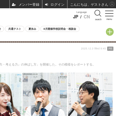
ログイン
こんにちは、ゲストさん
Language
JP
/
CN
menu
search
験
共通テスト
夏休み
8月開催学校説明会・相談会
2025.12.3 Wed 9:45
PR
読む力・考える力』の伸ばし方」を開催した。その模様をレポートする。