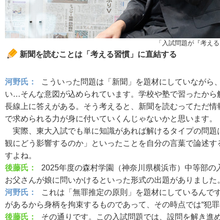
「入試問題が『考える
新聞を読むことは「考える習慣」に直結する
河野氏：
こういった問題は「新聞」を題材にしていながら
い…そんな意図が込められています。学校や塾で習ったから
長線上に答えがある。そう考えると、新聞を読むってただ情
で求められる力が身に付いていくんじゃないかと思います。
実際、東大入試でも単に知識があれば解けるタイプの問題は
観にどう影響するのか」といったことを自分の言葉で論述す
すよね。
後藤氏：
2025年度の森村学園（神奈川県横浜市）中等部
お父さんが娘に問いかけるといった形式の出題がありました
河野氏：
これは「無罪推定の原則」を題材にしているんです
があるから身柄を拘束するものであって、その時点では“犯罪
後藤氏：
その通りです。この入試問題では、設問を解き進め