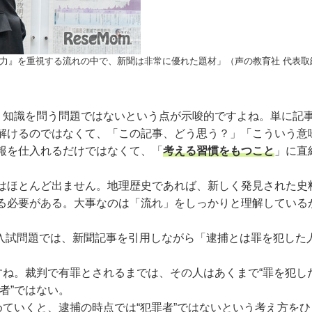
力』を重視する流れの中で、新聞は非常に優れた題材」（声の教育社 代表取
、知識を問う問題ではないという点が示唆的ですよね。単に記
解けるのではなくて、「この記事、どう思う？」「こういう意
報を仕入れるだけではなくて、「
考える習慣をもつこと
」に直
ほとんど出ません。地理歴史であれば、新しく発見された史
る必要がある。大事なのは「流れ」をしっかりと理解している
の入試問題では、新聞記事を引用しながら「逮捕とは罪を犯し
。
ね。裁判で有罪とされるまでは、その人はあくまで“罪を犯し
者”ではない。
ていくと、逮捕の時点では“犯罪者”ではないという考え方を