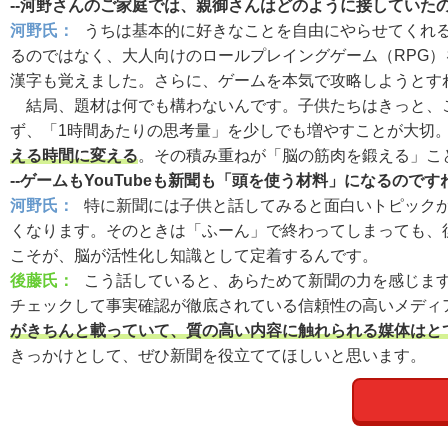
--河野さんのご家庭では、親御さんはどのように接していた
河野氏：
うちは基本的に好きなことを自由にやらせてくれ
るのではなく、大人向けのロールプレイングゲーム（RPG
漢字も覚えました。さらに、ゲームを本気で攻略しようとす
結局、題材は何でも構わないんです。子供たちはきっと、これ
ず、「1時間あたりの思考量」を少しでも増やすことが大切
える時間に変える
。その積み重ねが「脳の筋肉を鍛える」こ
--ゲームもYouTubeも新聞も「頭を使う材料」になるのです
河野氏：
特に新聞には子供と話してみると面白いトピックが
くなります。そのときは「ふーん」で終わってしまっても、
こそが、脳が活性化し知識として定着するんです。
後藤氏：
こう話していると、あらためて新聞の力を感じま
チェックして事実確認が徹底されている信頼性の高いメディ
がきちんと載っていて、質の高い内容に触れられる媒体はと
きっかけとして、ぜひ新聞を役立ててほしいと思います。