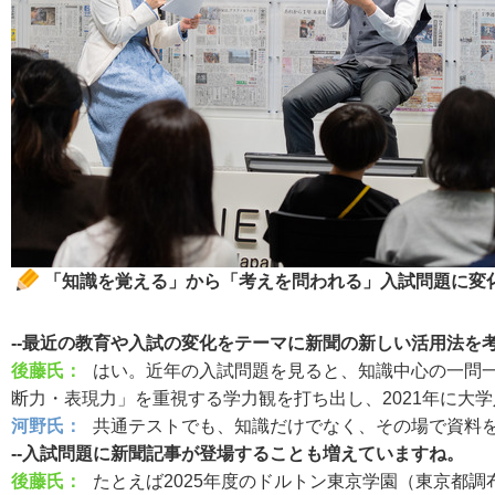
「知識を覚える」から「考えを問われる」入試問題に変
--最近の教育や入試の変化をテーマに新聞の新しい活用法
後藤氏：
はい。近年の入試問題を見ると、知識中心の一問
断力・表現力」を重視する学力観を打ち出し、2021年に
河野氏：
共通テストでも、知識だけでなく、その場で資料
--入試問題に新聞記事が登場することも増えていますね。
後藤氏：
たとえば2025年度のドルトン東京学園（東京都