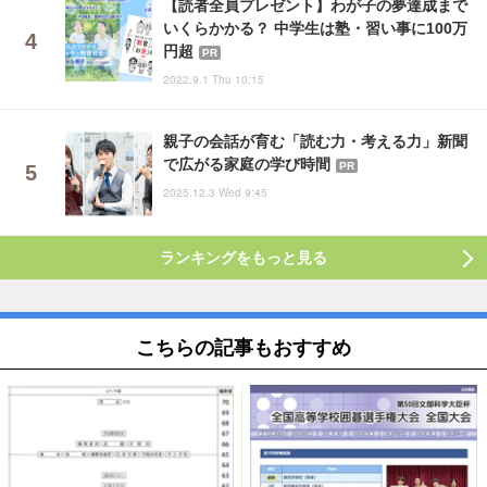
【読者全員プレゼント】わが子の夢達成まで
いくらかかる？ 中学生は塾・習い事に100万
円超
PR
2022.9.1 Thu 10:15
親子の会話が育む「読む力・考える力」新聞
で広がる家庭の学び時間
PR
2025.12.3 Wed 9:45
ランキングをもっと見る
こちらの記事もおすすめ