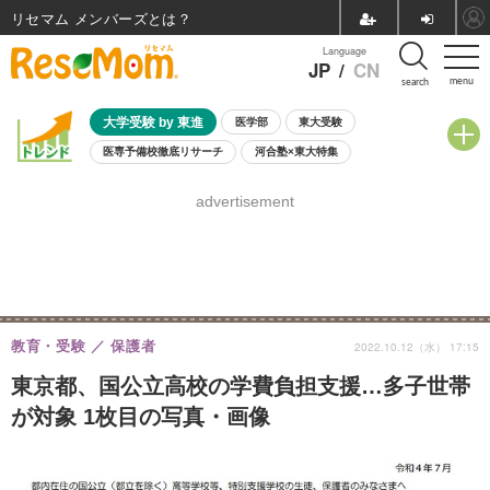
リセマム メンバーズ
Language
JP
/
CN
menu
search
大学受験 by 東進
医学部
東大受験
医専予備校徹底リサーチ
河合塾×東大特集
親子で考える大学選び
高校受験
中学受験
小学校受験
advertisement
共通テスト
夏休み
8月開催学校説明会・相談会
8月開催イベント・WS
全国公立高校 過去問
人気記事
自由研究教材（小学生向け）
自由研究教材（中学生向け）
ランキング
教育・受験
保護者
2022.10.12（水） 17:15
東京都、国公立高校の学費負担支援…多子世帯
が対象 1枚目の写真・画像