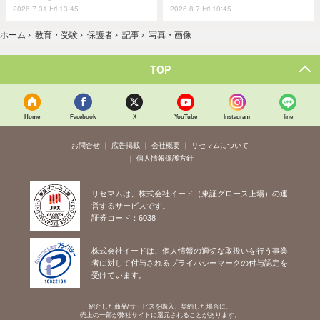
2026.7.31 Fri 13:45
2026.8.7 Fri 10:45
ホーム
›
教育・受験
›
保護者
›
記事
›
写真・画像
TOP
Home
Facebook
X
YouTube
Instagram
line
お問合せ
広告掲載
会社概要
リセマムについて
個人情報保護方針
リセマムは、株式会社イード（東証グロース上場）の運
営するサービスです。
証券コード：6038
株式会社イードは、個人情報の適切な取扱いを行う事業
者に対して付与されるプライバシーマークの付与認定を
受けています。
紹介した商品/サービスを購入、契約した場合に、
売上の一部が弊社サイトに還元されることがあります。