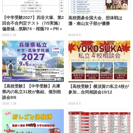
【中学受験2027】四谷大塚、第2
高校囲碁全国大会、団体戦は
回合不合判定テスト（7/5実施）
灘・南山女子部が優勝
偏差値…筑駒74・桜蔭70＜PR＞
2026.7.10
2026.8.5
【高校受験】【中学受験】兵庫
【高校受験】横須賀の私立4校が
県内の私立31校が集結、個別相
参加…合同相談会10/12
談会9/6
2026.7.28
2026.8.5