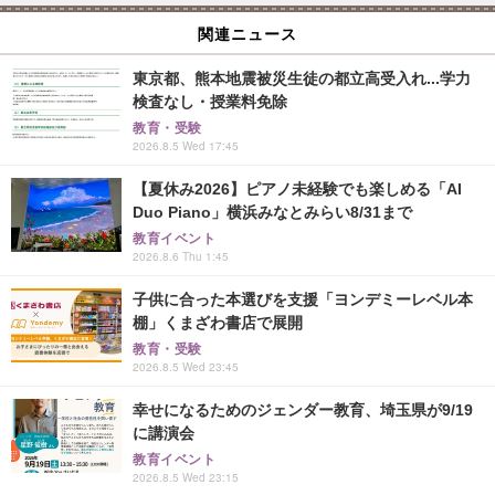
関連ニュース
東京都、熊本地震被災生徒の都立高受入れ...学力
検査なし・授業料免除
教育・受験
2026.8.5 Wed 17:45
【夏休み2026】ピアノ未経験でも楽しめる「AI
Duo Piano」横浜みなとみらい8/31まで
教育イベント
2026.8.6 Thu 1:45
子供に合った本選びを支援「ヨンデミーレベル本
棚」くまざわ書店で展開
教育・受験
2026.8.5 Wed 23:45
幸せになるためのジェンダー教育、埼玉県が9/19
に講演会
教育イベント
2026.8.5 Wed 23:15