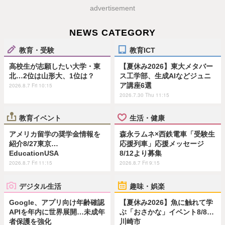
advertisement
NEWS CATEGORY
教育・受験
教育ICT
高校生が志願したい大学・東
【夏休み2026】東大メタバー
北…2位は山形大、1位は？
ス工学部、生成AIなどジュニ
ア講座6選
2026.8.7 Fri 10:15
2026.7.30 Thu 11:15
教育イベント
生活・健康
アメリカ留学の奨学金情報を
森永ラムネ×西鉄電車「受験生
紹介8/27東京…
応援列車」応援メッセージ
EducationUSA
8/12より募集
2026.8.7 Fri 11:15
2026.8.7 Fri 9:15
デジタル生活
趣味・娯楽
Google、アプリ向け年齢確認
【夏休み2026】魚に触れて学
APIを年内に世界展開…未成年
ぶ「おさかな」イベント8/8…
者保護を強化
川崎市