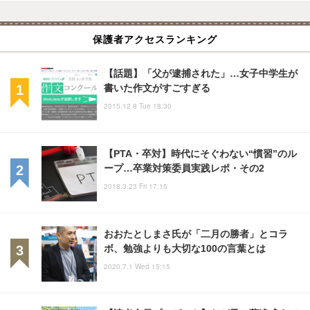
保護者アクセスランキング
【話題】「父が逮捕された」…女子中学生が
書いた作文がすごすぎる
2015.12.8 Tue 18:30
【PTA・卒対】時代にそぐわない“慣習”のル
ープ…卒業対策委員実践レポ・その2
2018.3.23 Fri 17:15
おおたとしまさ氏が「二月の勝者」とコラ
ボ、勉強よりも大切な100の言葉とは
2020.7.1 Wed 15:15