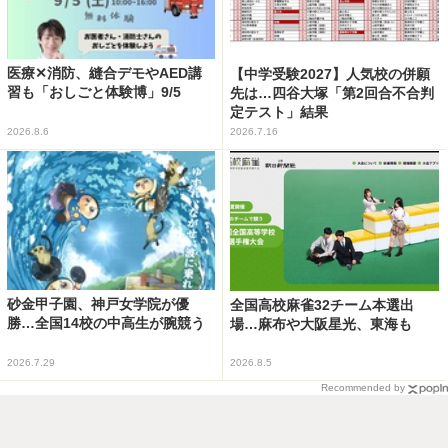
医療✕消防、縫合デモやAED講
【中学受験2027】人気校の併願
習も「おしごと体験博」9/5
先は…四谷大塚「第2回合不合判
定テスト」結果
2026.8.6
2026.7.16
砂金甲子園、神戸女学院が優
全国高校麻雀32チーム本選出
勝…全国14校の中高生が腕競う
場…麻布や大阪星光、東海も
2026.7.29
2026.8.5
Recommended by