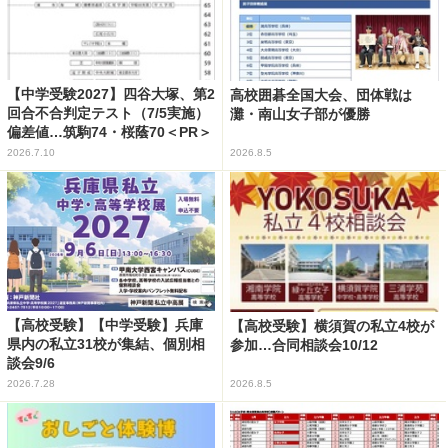
【中学受験2027】四谷大塚、第2
高校囲碁全国大会、団体戦は
回合不合判定テスト（7/5実施）
灘・南山女子部が優勝
偏差値…筑駒74・桜蔭70＜PR＞
2026.7.10
2026.8.5
【高校受験】【中学受験】兵庫
【高校受験】横須賀の私立4校が
県内の私立31校が集結、個別相
参加…合同相談会10/12
談会9/6
2026.7.28
2026.8.5