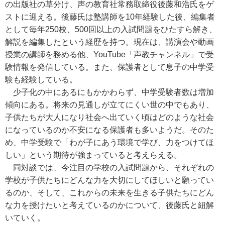
の出版社の草分け、声の教育社常務取締役後藤和浩氏をゲ
ストに迎える。後藤氏は塾講師を10年経験した後、編集者
として毎年250校、500回以上の入試問題をひたすら解き、
解説を編集したという経歴を持つ。現在は、講演会や動画
授業の講師を務める他、YouTube「声教チャンネル」で受
験情報を発信している。また、保護者として息子の中学受
験も経験している。
少子化の中にあるにもかかわらず、中学受験者数は増加
傾向にある。将来の見通しが立てにくい世の中でもあり、
子供たちが大人になり社会へ出ていく頃はどのような社会
になっているのか不安になる保護者も多いようだ。そのた
め、中学受験で「わが子にあう環境で学び、力をつけてほ
しい」という期待が強まっていると考えらえる。
同対談では、今注目の学校の入試問題から、それぞれの
学校が子供たちにどんな力を大切にしてほしいと願ってい
るのか、そして、これからの未来を生きる子供たちにどん
な力を授けたいと考えているのかについて、後藤氏と紐解
いていく。