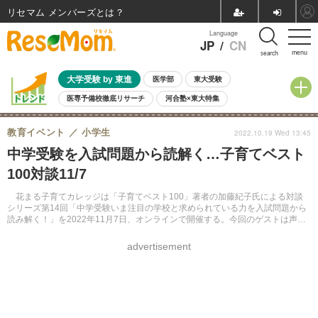
リセマム メンバーズ
Language
JP
/
CN
menu
search
大学受験 by 東進
医学部
東大受験
医専予備校徹底リサーチ
河合塾×東大特集
親子で考える大学選び
高校受験
中学受験
小学校受験
教育イベント
小学生
2022.10.19 Wed 13:45
共通テスト
夏休み
8月開催学校説明会・相談会
中学受験を入試問題から読解く…子育てベスト
8月開催イベント・WS
全国公立高校 過去問
人気記事
100対談11/7
自由研究教材（小学生向け）
自由研究教材（中学生向け）
ランキング
花まる子育てカレッジは「子育てベスト100」著者の加藤紀子氏による対談
シリーズ第14回「中学受験いま注目の学校と求められている力を入試問題から
読み解く！」を2022年11月7日、オンラインで開催する。今回のゲストは声の
教育社の後藤和浩氏。
advertisement