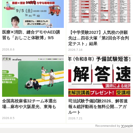
医療✕消防、縫合デモやAED講
【中学受験2027】人気校の併願
習も「おしごと体験博」9/5
先は…四谷大塚「第2回合不合判
定テスト」結果
2026.8.6
2026.7.16
全国高校麻雀32チーム本選出
司法試験予備試験2026、解答速
場…麻布や大阪星光、東海も
報＆総評動画を無料公開…アガ
ルート
2026.8.5
2026.7.21
Recommended by