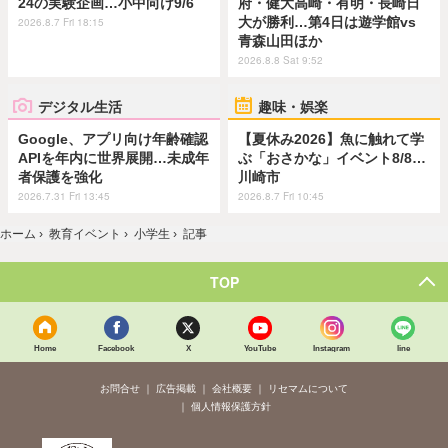
24の実験企画…小中向け9/6
府・健大高崎・有明・長崎日
大が勝利…第4日は遊学館vs
2026.8.7 Fri 18:15
青森山田ほか
2026.8.8 Sat 9:52
デジタル生活
趣味・娯楽
Google、アプリ向け年齢確認
【夏休み2026】魚に触れて学
APIを年内に世界展開…未成年
ぶ「おさかな」イベント8/8…
者保護を強化
川崎市
2026.7.31 Fri 13:45
2026.8.7 Fri 10:45
ホーム
›
教育イベント
›
小学生
›
記事
TOP
Home
Facebook
X
YouTube
Instagram
line
お問合せ
広告掲載
会社概要
リセマムについて
個人情報保護方針