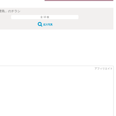
n豊島」のチラシ
全 10 枚
拡大写真