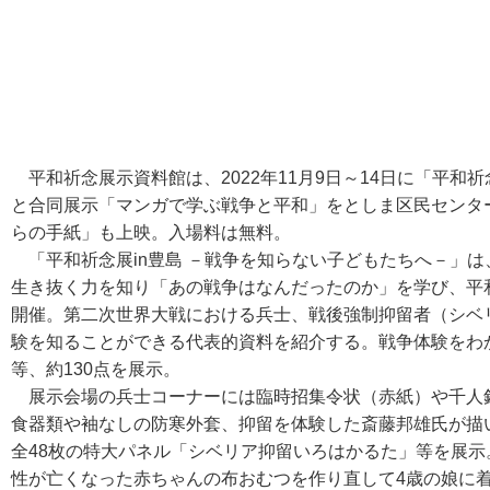
平和祈念展示資料館は、2022年11月9日～14日に「平和祈
と合同展示「マンガで学ぶ戦争と平和」をとしま区民センター
らの手紙」も上映。入場料は無料。
「平和祈念展in豊島 －戦争を知らない子どもたちへ－」
生き抜く力を知り「あの戦争はなんだったのか」を学び、平
開催。第二次世界大戦における兵士、戦後強制抑留者（シベ
験を知ることができる代表的資料を紹介する。戦争体験をわ
等、約130点を展示。
展示会場の兵士コーナーには臨時招集令状（赤紙）や千人
食器類や袖なしの防寒外套、抑留を体験した斎藤邦雄氏が描
全48枚の特大パネル「シベリア抑留いろはかるた」等を展
性が亡くなった赤ちゃんの布おむつを作り直して4歳の娘に