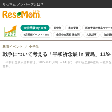
リセマム メンバーズ
大学受験 by 東進
医学部
東大受験
医専予備校徹底リサー
8月開催イベント・WS
全国公立高校 過去問
人気記事
自由研
教育イベント
小学生
戦争について考える「平和祈念展 in 豊島」11/9-
平和祈念展示資料館は、2022年11月9日～14日に「平和祈念展in豊島 －
無料。