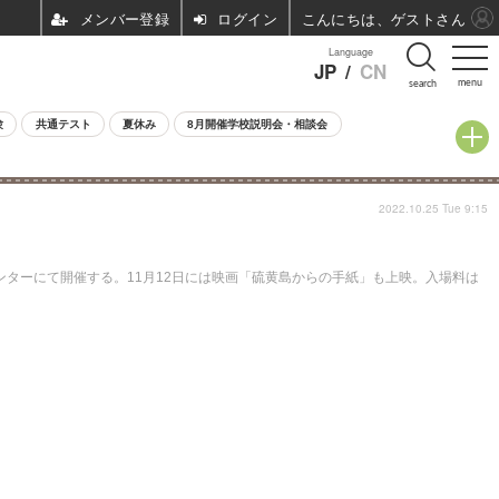
ログイン
こんにちは、ゲストさん
Language
JP
/
CN
menu
search
験
共通テスト
夏休み
8月開催学校説明会・相談会
2022.10.25 Tue 9:15
ンターにて開催する。11月12日には映画「硫黄島からの手紙」も上映。入場料は