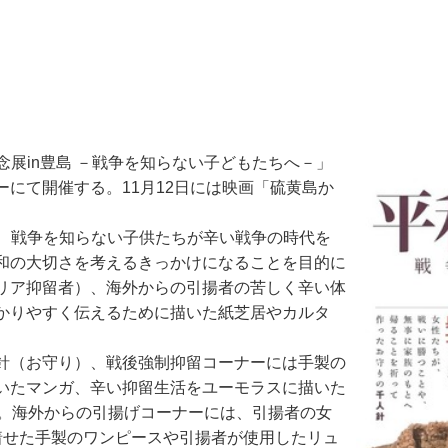
念展in豊島 －戦争を知らない子どもたちへ－」
にて開催する。11月12日には映画「硫黄島か
は、戦争を知らない子供たちが辛い戦争の時代を
和の大切さを考えるきっかけになることを目的に
リア抑留者）、海外からの引揚者の苦しく辛い体
かりやすく伝えるために描いた紙芝居やカルタ
針（お守り）、戦後強制抑留コーナーには手製の
いたマンガ、辛い抑留生活をユーモラスに描いた
示。海外からの引揚げコーナーには、引揚者の女
着せた手製のワンピースや引揚者が使用したリュ