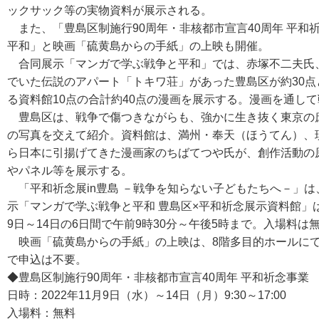
ックサック等の実物資料が展示される。
また、「豊島区制施行90周年・非核都市宣言40周年 平和
平和」と映画「硫黄島からの手紙」の上映も開催。
合同展示「マンガで学ぶ戦争と平和」では、赤塚不二夫氏
でいた伝説のアパート「トキワ荘」があった豊島区が約30
る資料館10点の合計約40点の漫画を展示する。漫画を通し
豊島区は、戦争で傷つきながらも、強かに生き抜く東京の
の写真を交えて紹介。資料館は、満州・奉天（ほうてん）、
ら日本に引揚げてきた漫画家のちばてつや氏が、創作活動の
やパネル等を展示する。
「平和祈念展in豊島 －戦争を知らない子どもたちへ－」は
示「マンガで学ぶ戦争と平和 豊島区×平和祈念展示資料館」
9日～14日の6日間で午前9時30分～午後5時まで。入場料は
映画「硫黄島からの手紙」の上映は、8階多目的ホールにて1
で申込は不要。
◆豊島区制施行90周年・非核都市宣言40周年 平和祈念事業
日時：2022年11月9日（水）～14日（月）9:30～17:00
入場料：無料