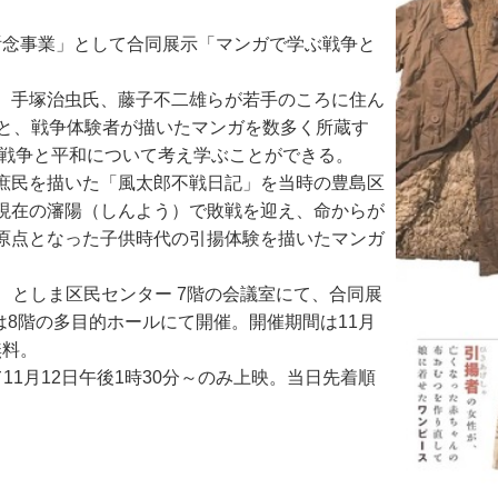
祈念事業」として合同展示「マンガで学ぶ戦争と
、手塚治虫氏、藤子不二雄らが若手のころに住ん
点と、戦争体験者が描いたマンガを数多く所蔵す
て戦争と平和について考え学ぶことができる。
庶民を描いた「風太郎不戦日記」を当時の豊島区
現在の瀋陽（しんよう）で敗戦を迎え、命からが
原点となった子供時代の引揚体験を描いたマンガ
、としま区民センター 7階の会議室にて、合同展
は8階の多目的ホールにて開催。開催期間は11月
無料。
1月12日午後1時30分～のみ上映。当日先着順