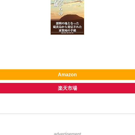
Amazon
楽天市場
advertisement