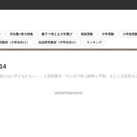
チ
河合塾×東大特集
親子で考える大学選び
高校受験
中学受験
小学校受
究教材（小学生向け）
自由研究教材（中学生向け）
ランキング
14
戦争を知らない子どもたちへ－」と合同展示「マンガで学ぶ戦争と平和」をとしま区民セ
advertisement