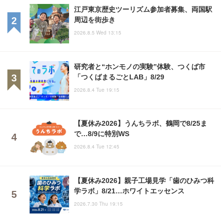
江戸東京歴史ツーリズム参加者募集、両国駅
周辺を街歩き
2026.8.5 Wed 13:15
研究者と“ホンモノの実験”体験、つくば市
「つくばまるごとLAB」8/29
2026.8.4 Tue 19:15
【夏休み2026】うんちラボ、鶴岡で8/25ま
で…8/9に特別WS
2026.8.4 Tue 12:45
【夏休み2026】親子工場見学「歯のひみつ科
学ラボ」8/21…ホワイトエッセンス
2026.7.30 Thu 19:15