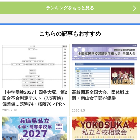
ランキングをもっと見る
こちらの記事もおすすめ
【中学受験2027】四谷大塚、第2
高校囲碁全国大会、団体戦は
回合不合判定テスト（7/5実施）
灘・南山女子部が優勝
偏差値…筑駒74・桜蔭70＜PR＞
2026.7.10
2026.8.5