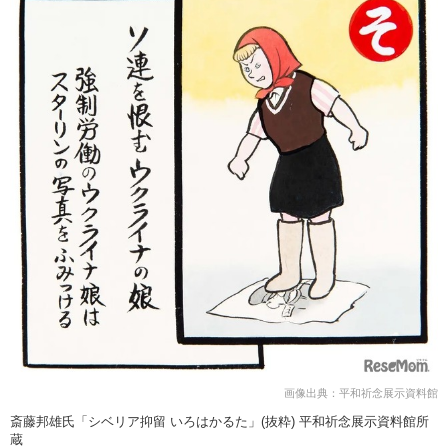
画像出典：平和祈念展示資料館
斎藤邦雄氏「シベリア抑留 いろはかるた」(抜粋) 平和祈念展示資料館所
蔵