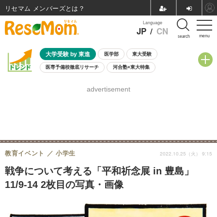
リセマム メンバーズ
Language
JP
/
CN
menu
search
大学受験 by 東進
医学部
東大受験
医専予備校徹底リサーチ
河合塾×東大特集
親子で考える大学選び
高校受験
中学受験
小学校受験
advertisement
共通テスト
夏休み
8月開催学校説明会・相談会
8月開催イベント・WS
全国公立高校 過去問
人気記事
自由研究教材（小学生向け）
自由研究教材（中学生向け）
ランキング
教育イベント
小学生
2022.10.25（火） 9:15
戦争について考える「平和祈念展 in 豊島」
11/9-14 2枚目の写真・画像