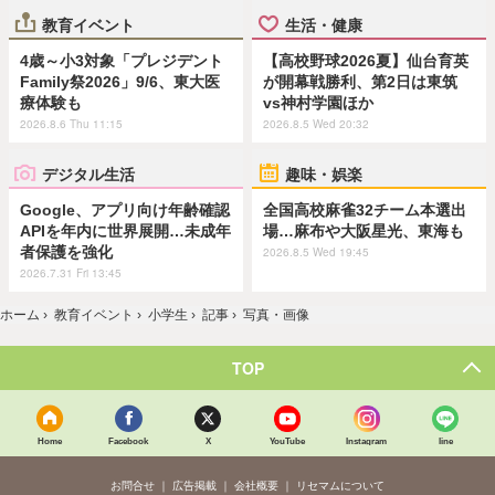
教育イベント
生活・健康
4歳～小3対象「プレジデント
【高校野球2026夏】仙台育英
Family祭2026」9/6、東大医
が開幕戦勝利、第2日は東筑
療体験も
vs神村学園ほか
2026.8.6 Thu 11:15
2026.8.5 Wed 20:32
デジタル生活
趣味・娯楽
Google、アプリ向け年齢確認
全国高校麻雀32チーム本選出
APIを年内に世界展開…未成年
場…麻布や大阪星光、東海も
者保護を強化
2026.8.5 Wed 19:45
2026.7.31 Fri 13:45
ホーム
›
教育イベント
›
小学生
›
記事
›
写真・画像
TOP
Home
Facebook
X
YouTube
Instagram
line
お問合せ
広告掲載
会社概要
リセマムについて