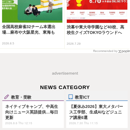
全国高校麻雀32チーム本選出
渋幕や東大寺学園など40校、高
場…麻布や大阪星光、東海も
校生クイズTOKYOラウンドへ
2026.8.5
2026.7.29
Recommended by
advertisement
NEWS CATEGORY
教育・受験
教育ICT
ネイティブキャンプ、中高生
【夏休み2026】東大メタバー
向けニュース英語提供…毎日
ス工学部、生成AIなどジュニ
更新
ア講座6選
2026.8.6 Thu 12:15
2026.7.30 Thu 11:15