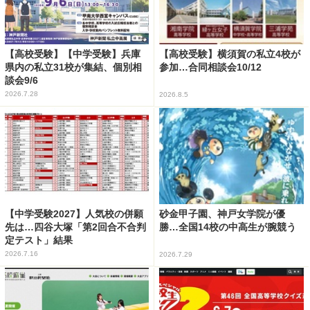
【高校受験】【中学受験】兵庫
【高校受験】横須賀の私立4校が
県内の私立31校が集結、個別相
参加…合同相談会10/12
談会9/6
2026.7.28
2026.8.5
【中学受験2027】人気校の併願
砂金甲子園、神戸女学院が優
先は…四谷大塚「第2回合不合判
勝…全国14校の中高生が腕競う
定テスト」結果
2026.7.16
2026.7.29