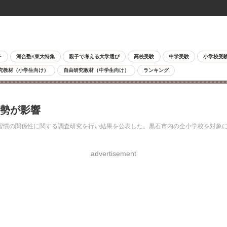
チ
河合塾×東大特集
親子で考える大学選び
高校受験
中学受験
小学校受
究教材（小学生向け）
自由研究教材（中学生向け）
ランキング
姿勢が影響
慣の関係性に関する調査研究を行い結果を公表した。黒石市内の全小学校を対象に
advertisement