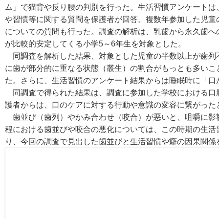
ム」で猫背や反り腰の判別を行った。生活習慣アンケートは
や習慣等に関する質問を保護者が回答。複数年参加した児童
についての質問も行った。調査の解析は、乳歯から永久歯へ
が比較的安定してくる小学5～6年生を対象とした。
同調査を解析した結果、対象とした児童の半数以上が歯列
に歯が部分的に重なる状態（叢生）の割合がもっとも多いこ
た。さらに、生活習慣のアンケート結果からは睡眠時に「口
同調査で得られた結果は、調査に参加した学校における口腔
護者からは、口のケアに対する行動や意識の変容に繋がった
歯並び（歯列）やかみ合わせ（咬合）が悪いと、咀嚼に影響
程における歯並びや咬合の悪化については、この時期の生活
り、今回の調査で見出した歯並びと生活習慣や癖の因果関係