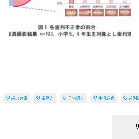
歯の健康
歯磨き
子供調査
生活調査
歯列