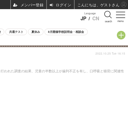
ログイン
こんにちは、ゲストさん
Language
JP
/
CN
menu
search
験
共通テスト
夏休み
8月開催学校説明会・相談会
2022.10.25 Tue 16:15
行われた調査の結果、児童の半数以上が歯列不正を有し、口呼吸と猫背に関連性