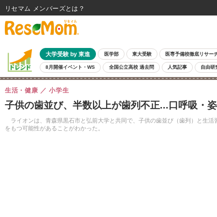
リセマム メンバーズ
大学受験 by 東進
医学部
東大受験
医専予備校徹底リサー
8月開催イベント・WS
全国公立高校 過去問
人気記事
自由研
生活・健康
小学生
子供の歯並び、半数以上が歯列不正...口呼吸・
ライオンは、青森県黒石市と弘前大学と共同で、子供の歯並び（歯列）と生活習
をもつ可能性があることがわかった。