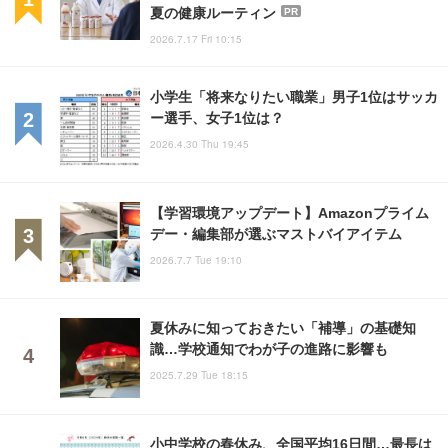
夏の健康ルーティン
PR
2026.7.17 Fri 10:15
小学生「将来なりたい職業」男子1位はサッカ
ー選手、女子1位は？
2026.4.30 Thu 19:45
【学習環境アップデート】Amazonプライム
デー・編集部が選ぶマストバイアイテム
2026.7.7 Tue 19:10
夏休みに知っておきたい「補導」の基礎知
識…学校通知でわが子の進路に影響も
2025.7.29 Tue 18:15
小中学校の春休み、全国平均16日間…最長は