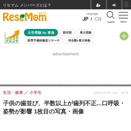
リセマム メンバーズ
Language
JP
/
CN
menu
search
大学受験 by 東進
医学部
東大受験
医専予備校徹底リサーチ
河合塾×東大特集
親子で考える大学選び
高校受験
中学受験
小学校受験
advertisement
共通テスト
夏休み
8月開催学校説明会・相談会
8月開催イベント・WS
全国公立高校 過去問
人気記事
自由研究教材（小学生向け）
自由研究教材（中学生向け）
ランキング
生活・健康
小学生
2022.10.25（火） 16:15
子供の歯並び、半数以上が歯列不正...口呼吸・
姿勢が影響 1枚目の写真・画像