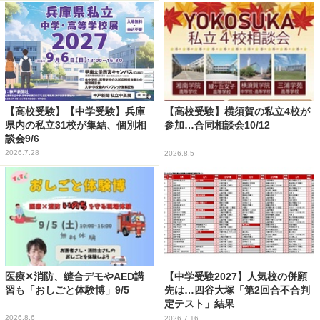
【高校受験】【中学受験】兵庫
【高校受験】横須賀の私立4校が
県内の私立31校が集結、個別相
参加…合同相談会10/12
談会9/6
2026.7.28
2026.8.5
医療✕消防、縫合デモやAED講
【中学受験2027】人気校の併願
習も「おしごと体験博」9/5
先は…四谷大塚「第2回合不合判
定テスト」結果
2026.8.6
2026.7.16