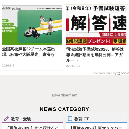
全国高校麻雀32チーム本選出
司法試験予備試験2026、解答速
場…麻布や大阪星光、東海も
報＆総評動画を無料公開…アガ
ルート
2026.8.5
2026.7.21
Recommended by
advertisement
NEWS CATEGORY
教育・受験
教育ICT
【夏休み2026】すぐ行けるイ
【夏休み2026】東大メタバー