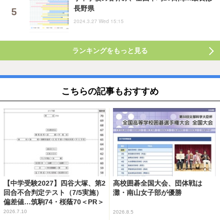
長野県
2024.3.27 Wed 15:15
ランキングをもっと見る
こちらの記事もおすすめ
【中学受験2027】四谷大塚、第2
高校囲碁全国大会、団体戦は
回合不合判定テスト（7/5実施）
灘・南山女子部が優勝
偏差値…筑駒74・桜蔭70＜PR＞
2026.7.10
2026.8.5