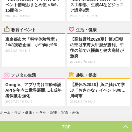
ベント情報おまとめ便＜8/9-
ス工学部、生成AIなどジュニ
15開催＞
ア講座6選
2026.8.7 Fri 19:45
2026.7.30 Thu 11:15
教育イベント
生活・健康
東京都市大「科学体験教室」
【高校野球2026夏】第3日朝
24の実験企画…小中向け9/6
の部は東海大甲府が勝利、午
後の部で八幡商と健大高崎が
2026.8.7 Fri 18:15
激突
2026.8.7 Fri 12:45
デジタル生活
趣味・娯楽
Google、アプリ向け年齢確認
【夏休み2026】魚に触れて学
APIを年内に世界展開…未成年
ぶ「おさかな」イベント8/8…
者保護を強化
川崎市
2026.7.31 Fri 13:45
2026.8.7 Fri 10:45
ホーム
›
生活・健康
›
小学生
›
記事
›
写真・画像
TOP