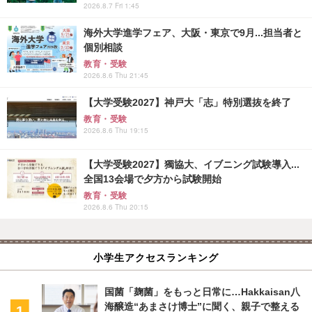
2026.8.7 Fri 1:45
海外大学進学フェア、大阪・東京で9月...担当者と
個別相談
教育・受験
2026.8.6 Thu 21:45
【大学受験2027】神戸大「志」特別選抜を終了
教育・受験
2026.8.6 Thu 19:15
【大学受験2027】獨協大、イブニング試験導入...
全国13会場で夕方から試験開始
教育・受験
2026.8.6 Thu 20:15
小学生アクセスランキング
国菌「麹菌」をもっと日常に…Hakkaisan八
海醸造“あまさけ博士”に聞く、親子で整える