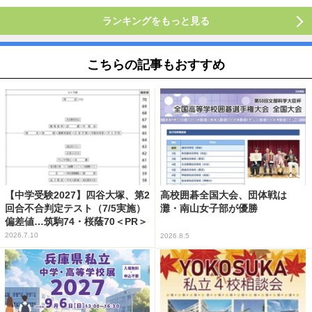
ランキングをもっと見る
こちらの記事もおすすめ
【中学受験2027】四谷大塚、第2
高校囲碁全国大会、団体戦は
回合不合判定テスト（7/5実施）
灘・南山女子部が優勝
偏差値…筑駒74・桜蔭70＜PR＞
2026.7.10
2026.8.5