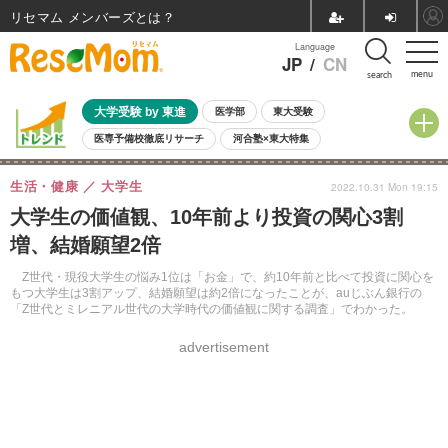
リセマム メンバーズ
Language
JP
/
CN
menu
search
大学受験 by 東進
医学部
東大受験
医専予備校徹底リサーチ
河合塾×東大特集
親子で考える大学選び
高校受験
中学受験
小学校受験
生活・健康
大学生
2022.10.31 Mon 19:15
共通テスト
夏休み
8月開催学校説明会・相談会
大学生の価値観、10年前より投資の関心3割
8月開催イベント・WS
全国公立高校 過去問
人気記事
増、結婚願望2倍
自由研究教材（小学生向け）
自由研究教材（中学生向け）
ランキング
Z世代・現役大学生の悩み1位は「お金」で、約10年前と比べて投資に関心を
もつ大学生は3割アップ、結婚願望は約2倍になったことが、auじぶん銀行の
「Z世代とミレニアル世代の大学時代の価値観に関する調査」でわかった。
advertisement