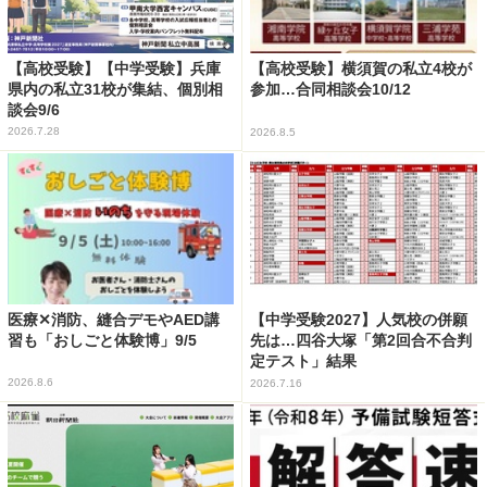
【高校受験】【中学受験】兵庫
【高校受験】横須賀の私立4校が
県内の私立31校が集結、個別相
参加…合同相談会10/12
談会9/6
2026.7.28
2026.8.5
医療✕消防、縫合デモやAED講
【中学受験2027】人気校の併願
習も「おしごと体験博」9/5
先は…四谷大塚「第2回合不合判
定テスト」結果
2026.8.6
2026.7.16