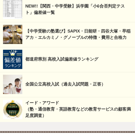
NEW!!【関西・中学受験】浜学園「小6合否判定テス
ト」偏差値一覧
【中学受験の塾選び】SAPIX・日能研・四谷大塚・早稲
アカ・エルカミノ・グノーブルの特徴・費用と合格力
都道府県別 高校入試偏差値ランキング
全国公立高校入試（過去入試問題・正答）
イード・アワード
（塾・通信教育・英語教育などの教育サービスの顧客満
足度調査）