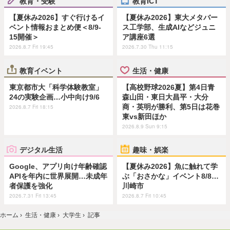
教育・受験
教育ICT
【夏休み2026】すぐ行けるイ
【夏休み2026】東大メタバー
ベント情報おまとめ便＜8/9-
ス工学部、生成AIなどジュニ
15開催＞
ア講座6選
2026.8.7 Fri 19:45
2026.7.30 Thu 11:15
教育イベント
生活・健康
東京都市大「科学体験教室」
【高校野球2026夏】第4日青
24の実験企画…小中向け9/6
森山田・東日大昌平・大分
商・英明が勝利、第5日は花巻
2026.8.7 Fri 18:15
東vs新田ほか
2026.8.9 Sun 9:15
デジタル生活
趣味・娯楽
Google、アプリ向け年齢確認
【夏休み2026】魚に触れて学
APIを年内に世界展開…未成年
ぶ「おさかな」イベント8/8…
者保護を強化
川崎市
2026.7.31 Fri 13:45
2026.8.7 Fri 10:45
ホーム
›
生活・健康
›
大学生
›
記事