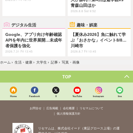
青森山田ほか
2026.8.8 Sat 9:52
デジタル生活
趣味・娯楽
Google、アプリ向け年齢確認
【夏休み2026】魚に触れて学
APIを年内に世界展開…未成年
ぶ「おさかな」イベント8/8…
者保護を強化
川崎市
2026.7.31 Fri 13:45
2026.8.7 Fri 10:45
ホーム
›
生活・健康
›
大学生
›
記事
›
写真・画像
TOP
Home
Facebook
X
YouTube
Instagram
line
お問合せ
広告掲載
会社概要
リセマムについて
個人情報保護方針
リセマムは、株式会社イード（東証グロース上場）の運