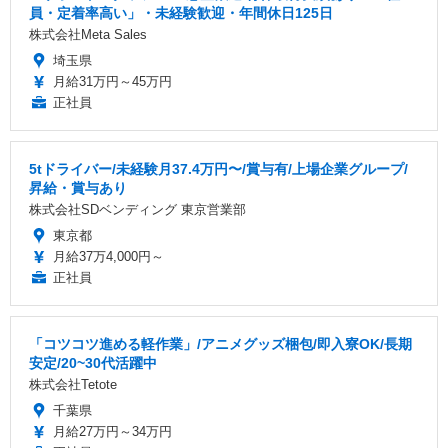
員・定着率高い」・未経験歓迎・年間休日125日
株式会社Meta Sales
埼玉県
月給31万円～45万円
正社員
5tドライバー/未経験月37.4万円〜/賞与有/上場企業グループ/
昇給・賞与あり
株式会社SDベンディング 東京営業部
東京都
月給37万4,000円～
正社員
「コツコツ進める軽作業」/アニメグッズ梱包/即入寮OK/長期
安定/20~30代活躍中
株式会社Tetote
千葉県
月給27万円～34万円