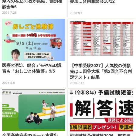
県内の私立31校が集結、個別相
参加…合同相談会10/12
談会9/6
2026.7.28
2026.8.5
医療✕消防、縫合デモやAED講
【中学受験2027】人気校の併願
習も「おしごと体験博」9/5
先は…四谷大塚「第2回合不合判
定テスト」結果
2026.8.6
2026.7.16
全国高校麻雀32チーム本選出
司法試験予備試験2026、解答速