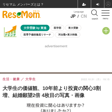
リセマム メンバーズ
Language
JP
/
CN
menu
search
大学受験 by 東進
医学部
東大受験
医専予備校徹底リサーチ
河合塾×東大特集
親子で考える大学選び
高校受験
中学受験
小学校受験
advertisement
共通テスト
夏休み
8月開催学校説明会・相談会
8月開催イベント・WS
全国公立高校 過去問
人気記事
自由研究教材（小学生向け）
自由研究教材（中学生向け）
ランキング
生活・健康
大学生
2022.10.31（月） 19:15
大学生の価値観、10年前より投資の関心3割
増、結婚願望2倍 4枚目の写真・画像