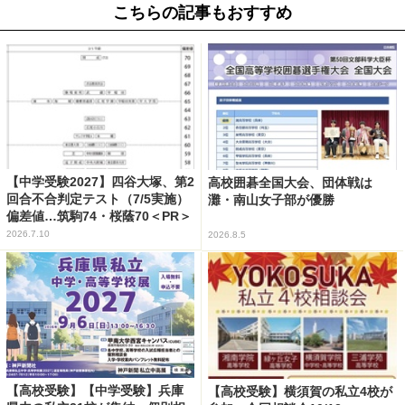
こちらの記事もおすすめ
【中学受験2027】四谷大塚、第2
高校囲碁全国大会、団体戦は
回合不合判定テスト（7/5実施）
灘・南山女子部が優勝
偏差値…筑駒74・桜蔭70＜PR＞
2026.7.10
2026.8.5
【高校受験】【中学受験】兵庫
【高校受験】横須賀の私立4校が