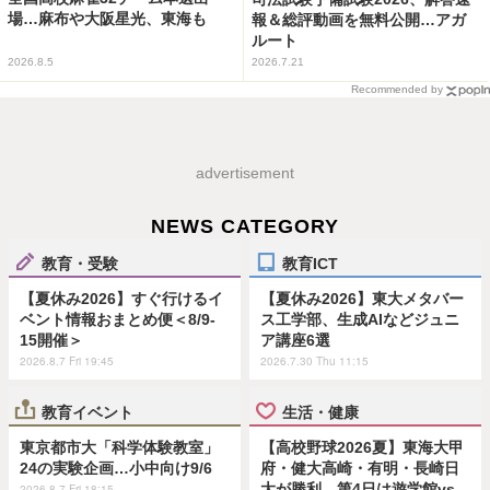
場…麻布や大阪星光、東海も
報＆総評動画を無料公開…アガ
ルート
2026.8.5
2026.7.21
Recommended by
advertisement
NEWS CATEGORY
教育・受験
教育ICT
【夏休み2026】すぐ行けるイ
【夏休み2026】東大メタバー
ベント情報おまとめ便＜8/9-
ス工学部、生成AIなどジュニ
15開催＞
ア講座6選
2026.8.7 Fri 19:45
2026.7.30 Thu 11:15
教育イベント
生活・健康
東京都市大「科学体験教室」
【高校野球2026夏】東海大甲
24の実験企画…小中向け9/6
府・健大高崎・有明・長崎日
大が勝利…第4日は遊学館vs
2026.8.7 Fri 18:15