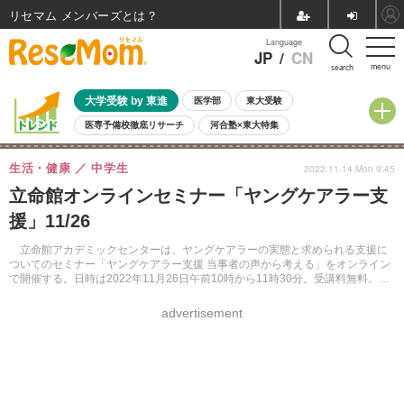
リセマム メンバーズ
Language
JP
/
CN
menu
search
大学受験 by 東進
医学部
東大受験
医専予備校徹底リサーチ
河合塾×東大特集
親子で考える大学選び
高校受験
中学受験
小学校受験
生活・健康
中学生
2022.11.14 Mon 9:45
共通テスト
夏休み
8月開催学校説明会・相談会
立命館オンラインセミナー「ヤングケアラー支
8月開催イベント・WS
全国公立高校 過去問
人気記事
援」11/26
自由研究教材（小学生向け）
自由研究教材（中学生向け）
ランキング
立命館アカデミックセンターは、ヤングケアラーの実態と求められる支援に
ついてのセミナー「ヤングケアラー支援 当事者の声から考える」をオンライン
で開催する。日時は2022年11月26日午前10時から11時30分。受講料無料。事
前申込制で締切りは11月24日。
advertisement