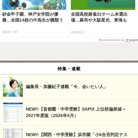
砂金甲子園、神戸女学院が優
全国高校麻雀32チーム本選出
勝…全国14校の中高生が腕競う
場…麻布や大阪星光、東海も
2026.7.29
2026.8.5
Recommended by
特集・連載
編集長・加藤紀子連載「今、会いたい人」
NEW!!【首都圏・中学受験】SAPIX 上位校偏差値＜
2027年度版（2026年4月）
NEW!!【関西・中学受験】浜学園「小6合否判定テス