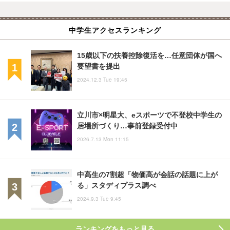
中学生アクセスランキング
15歳以下の扶養控除復活を…任意団体が国へ
要望書を提出
2024.12.3 Tue 19:45
立川市×明星大、eスポーツで不登校中学生の
居場所づくり…事前登録受付中
2026.7.13 Mon 11:15
中高生の7割超「物価高が会話の話題に上が
る」スタディプラス調べ
2024.9.3 Tue 9:45
ランキングをもっと見る