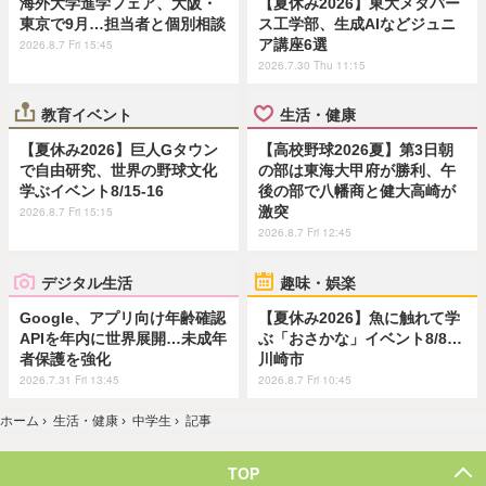
海外大学進学フェア、大阪・
【夏休み2026】東大メタバー
東京で9月…担当者と個別相談
ス工学部、生成AIなどジュニ
ア講座6選
2026.8.7 Fri 15:45
2026.7.30 Thu 11:15
教育イベント
生活・健康
【夏休み2026】巨人Gタウン
【高校野球2026夏】第3日朝
で自由研究、世界の野球文化
の部は東海大甲府が勝利、午
学ぶイベント8/15-16
後の部で八幡商と健大高崎が
激突
2026.8.7 Fri 15:15
2026.8.7 Fri 12:45
デジタル生活
趣味・娯楽
Google、アプリ向け年齢確認
【夏休み2026】魚に触れて学
APIを年内に世界展開…未成年
ぶ「おさかな」イベント8/8…
者保護を強化
川崎市
2026.7.31 Fri 13:45
2026.8.7 Fri 10:45
ホーム
›
生活・健康
›
中学生
›
記事
TOP