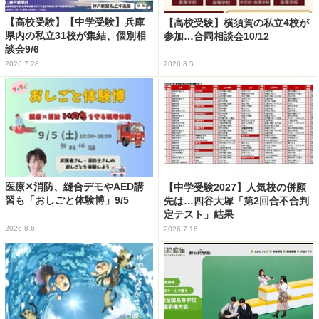
【高校受験】【中学受験】兵庫
【高校受験】横須賀の私立4校が
県内の私立31校が集結、個別相
参加…合同相談会10/12
談会9/6
2026.7.28
2026.8.5
医療✕消防、縫合デモやAED講
【中学受験2027】人気校の併願
習も「おしごと体験博」9/5
先は…四谷大塚「第2回合不合判
定テスト」結果
2026.8.6
2026.7.16