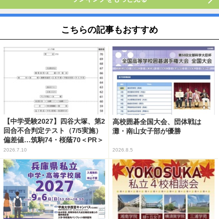
こちらの記事もおすすめ
【中学受験2027】四谷大塚、第2
高校囲碁全国大会、団体戦は
回合不合判定テスト（7/5実施）
灘・南山女子部が優勝
偏差値…筑駒74・桜蔭70＜PR＞
2026.7.10
2026.8.5