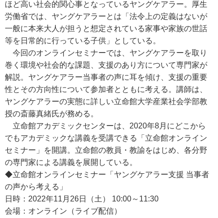
ほど高い社会的関心事となっているヤングケアラー。厚生
労働省では、ヤングケアラーとは「法令上の定義はないが
一般に本来大人が担うと想定されている家事や家族の世話
等を日常的に行っている子供」としている。
今回のオンラインセミナーでは、ヤングケアラーを取り
巻く環境や社会的な課題、支援のあり方について専門家が
解説。ヤングケアラー当事者の声に耳を傾け、支援の重要
性とその方向性について参加者とともに考える。講師は、
ヤングケアラーの実態に詳しい立命館大学産業社会学部教
授の斎藤真緒氏が務める。
立命館アカデミックセンターは、2020年8月にどこから
でもアカデミックな講義を受講できる「立命館オンライン
セミナー」を開講。立命館の教員・教諭をはじめ、各分野
の専門家による講義を展開している。
◆立命館オンラインセミナー「ヤングケアラー支援 当事者
の声から考える」
日時：2022年11月26日（土） 10:00～11:30
会場：オンライン（ライブ配信）