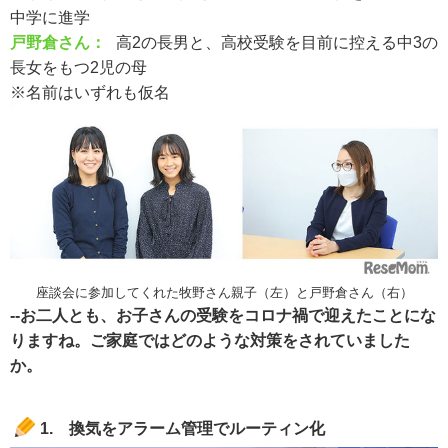
中学に進学
戸野倉さん：
高2の長男と、高校受験を目前に控える中3の
長女をもつ2児の母
※名前はいずれも仮名
座談会に参加してくれた牧野さん親子（左）と戸野倉さん（右）
--お二人とも、お子さんの受験をコロナ禍で迎えたことにな
りますね。ご家庭ではどのような対策をされていました
か。
1. 換気をアラーム管理でルーティン化