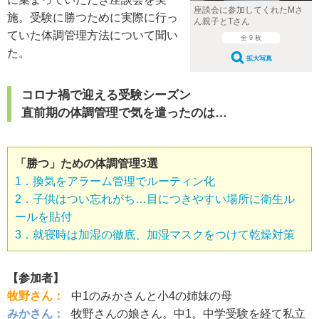
座談会に参加してくれたMさ
施。受験に勝つために実際に行っ
ん親子とTさん
ていた体調管理方法について聞い
全 9 枚
た。
拡大写真
コロナ禍で迎える受験シーズン
直前期の体調管理で気を遣ったのは…
「勝つ」ための体調管理3選
1．換気をアラーム管理でルーティン化
2．子供はつい忘れがち…目につきやすい場所に衛生ル
ールを貼付
3．就寝時は加湿の徹底、加湿マスクをつけて乾燥対策
【参加者】
牧野さん：
中1のみかさんと小4の姉妹の母
みかさん：
牧野さんの娘さん。中1。中学受験を経て私立