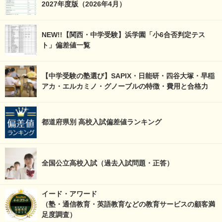
2027年度版（2026年4月）
NEW!!【関西・中学受験】浜学園「小6合否判定テス
ト」偏差値一覧
【中学受験の塾選び】SAPIX・日能研・四谷大塚・早稲
アカ・エルカミノ・グノーブルの特徴・費用と合格力
都道府県別 高校入試偏差値ランキング
全国公立高校入試（過去入試問題・正答）
イード・アワード
（塾・通信教育・英語教育などの教育サービスの顧客満
足度調査）