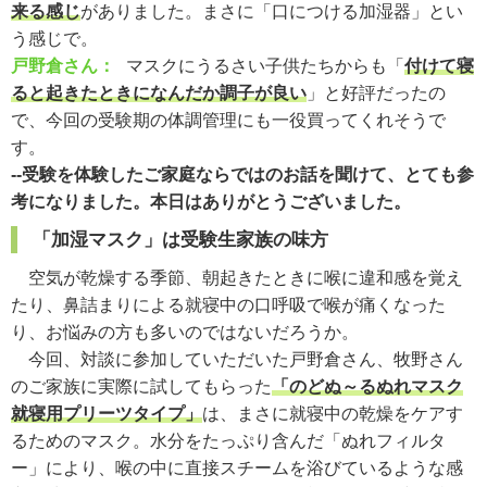
来る感じ
がありました。まさに「口につける加湿器」とい
う感じで。
戸野倉さん：
マスクにうるさい子供たちからも「
付けて寝
ると起きたときになんだか調子が良い
」と好評だったの
で、今回の受験期の体調管理にも一役買ってくれそうで
す。
--受験を体験したご家庭ならではのお話を聞けて、とても参
考になりました。本日はありがとうございました。
「加湿マスク」は受験生家族の味方
空気が乾燥する季節、朝起きたときに喉に違和感を覚え
たり、鼻詰まりによる就寝中の口呼吸で喉が痛くなった
り、お悩みの方も多いのではないだろうか。
今回、対談に参加していただいた戸野倉さん、牧野さん
のご家族に実際に試してもらった
「のどぬ～るぬれマスク
就寝用プリーツタイプ」
は、まさに就寝中の乾燥をケアす
るためのマスク。水分をたっぷり含んだ「ぬれフィルタ
ー」により、喉の中に直接スチームを浴びているような感