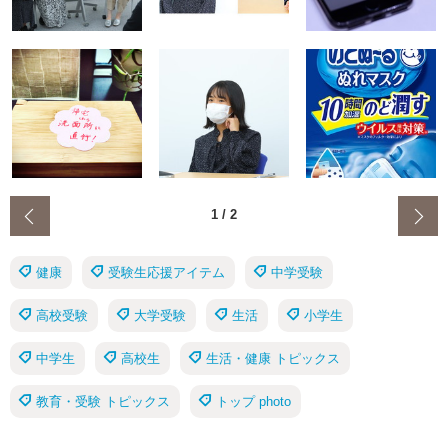
‹
1
/
2
健康
受験生応援アイテム
中学受験
高校受験
大学受験
生活
小学生
中学生
高校生
生活・健康 トピックス
教育・受験 トピックス
トップ photo