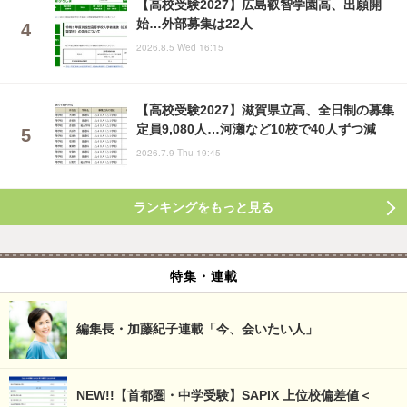
【高校受験2027】広島叡智学園高、出願開
始…外部募集は22人
2026.8.5 Wed 16:15
【高校受験2027】滋賀県立高、全日制の募集
定員9,080人…河瀬など10校で40人ずつ減
2026.7.9 Thu 19:45
ランキングをもっと見る
特集・連載
編集長・加藤紀子連載「今、会いたい人」
NEW!!【首都圏・中学受験】SAPIX 上位校偏差値＜