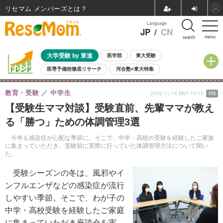
リセマム メンバーズ
Language
JP
/
CN
menu
search
大学受験 by 東進
医学部
東大受験
医専予備校徹底リサーチ
河合塾×東大特集
親子で考える大学選び
高校受験
中学受験
小学校受験
教育・受験
中学生
2022.11.14 Mon 10:15
PR
共通テスト
夏休み
8月開催学校説明会・相談会
【受験生ママ対談】受験直前、先輩ママが教え
8月開催イベント・WS
全国公立高校 過去問
人気記事
る「勝つ」ための体調管理3選
自由研究教材（小学生向け）
自由研究教材（中学生向け）
ランキング
今年も感染症が心配な季節に。そこで、中学・高校の受験を経験したご家族
に集まっていただき、受験前に実際に行っていた体調管理方法について聞い
た。
受験シーズンの冬は、風邪やイ
ンフルエンザなどの感染症が流行
しやすい季節。そこで、わが子の
中学・高校受験を経験したご家庭
に集まっていただき座談会を実