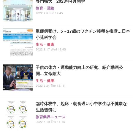
専門職大」2023年4月開学
教育・受験
2022.9.6 Tue 19:45
重症例受け、5～17歳のワクチン接種を推奨…日本
小児科学会
生活・健康
2022.8.17 Wed 13:45
子供の体力・運動能力向上の研究、紹介動画公
開…立命館大
生活・健康
2022.5.24 Tue 13:15
臨時休校中、起床・朝食遅い小中学生は不健康な
生活習慣に
教育業界ニュース
2022.5.19 Thu 11:15