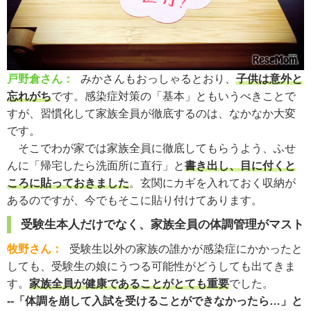
戸野倉さん：
みかさんもおっしゃるとおり、
子供は意外と
忘れがち
です。感染症対策の「基本」ともいうべきことで
すが、習慣化して家族全員が徹底するのは、なかなか大変
です。
そこでわが家では家族全員に徹底してもらうよう、ふせ
んに「帰宅したら洗面所に直行」と
書き出し、目に付くと
ころに貼っておきました
。玄関にカギを入れておく収納が
あるのですが、今でもそこに貼り付けてあります。
受験生本人だけでなく、家族全員の体調管理がマスト
牧野さん：
受験生以外の家族の誰かが感染症にかかったと
しても、受験生の娘にうつる可能性がどうしても出てきま
す。
家族全員が健康であることがとても重要
でした。
--「体調を崩して入試を受けることができなかったら…」と