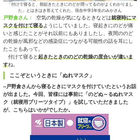
「付けて寝ると、朝起きたときにのどが潤ってるのがよくわかりまし
た」とはきはき答えてくれた、現在中学1年生のみかさん
戸野倉さん：
空気の乾燥が気になるときなどは
就寝時にマ
スクを付けて寝る
ようにしていました。寝起きにのどが痛
いと感じたことがそれ以前にもありましたし、夜間ののど
の乾燥が風邪などの感染症につながる可能性の話を耳にし
たこともあって。
付けて寝ると
起きたときののどの乾燥の度合いが違いま
す
ね。
ここぞというときに「ぬれマスク」
--戸野倉さんから寝るときにマスクを付けていたというお話
が出ました。今回、皆様には事前に「のどぬ～るぬれマス
ク（就寝用プリーツタイプ）」を試していただきました
が、こちらはいかがでしたか。