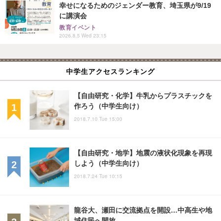
幸せになるためのジェンダー教育、埼玉県が9/19
に講演会
教育イベント
2026.8.5 Wed 23:15
中学生アクセスランキング
【自由研究・化学】牛乳からプラスチックを
作ろう（中学生向け）
2018.7.10 Tue 15:00
【自由研究・地学】地震の液状化現象を再現
しよう（中学生向け）
2018.7.24 Tue 10:15
龍谷大、瀬田に交流拠点を開設…中高生や地
域住民へ開放