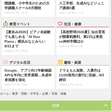
開講義、小中学生のための大
ス工学部、生成AIなどジュニ
学講義スクール9月開校
ア講座6選
2026.8.6 Thu 19:15
2026.7.30 Thu 11:15
教育イベント
生活・健康
【夏休み2026】ピアノ未経験
【高校野球2026夏】仙台育英
でも楽しめる「AI Duo
が開幕戦勝利、第2日は東筑
Piano」横浜みなとみらい
vs神村学園ほか
8/31まで
2026.8.5 Wed 20:32
2026.8.6 Thu 19:45
デジタル生活
趣味・娯楽
Google、アプリ向け年齢確認
ドラえもん短歌、入選作は
APIを年内に世界展開…未成年
11/20発売の新刊に収録…9/3
者保護を強化
締切
2026.7.31 Fri 13:45
2026.8.6 Thu 15:15
ホーム
›
教育・受験
›
中学生
›
記事
›
写真・画像
TOP