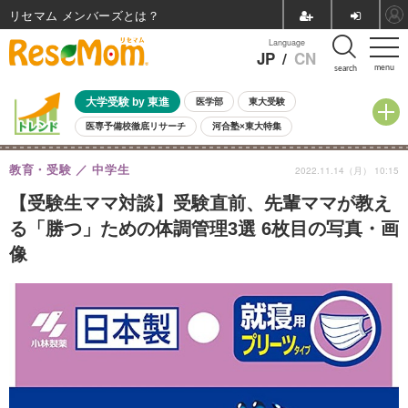
リセマム メンバーズ
Language
JP
/
CN
menu
search
大学受験 by 東進
医学部
東大受験
医専予備校徹底リサーチ
河合塾×東大特集
親子で考える大学選び
高校受験
中学受験
小学校受験
教育・受験
中学生
2022.11.14（月） 10:15
共通テスト
夏休み
8月開催学校説明会・相談会
8月開催イベント・WS
全国公立高校 過去問
人気記事
【受験生ママ対談】受験直前、先輩ママが教え
自由研究教材（小学生向け）
自由研究教材（中学生向け）
ランキング
る「勝つ」ための体調管理3選 6枚目の写真・画
像