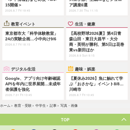
15開催＞
ア講座6選
2026.8.7 Fri 19:45
2026.7.30 Thu 11:15
教育イベント
生活・健康
東京都市大「科学体験教室」
【高校野球2026夏】第4日青
24の実験企画…小中向け9/6
森山田・東日大昌平・大分
商・英明が勝利、第5日は花巻
2026.8.7 Fri 18:15
東vs新田ほか
2026.8.9 Sun 9:15
デジタル生活
趣味・娯楽
Google、アプリ向け年齢確認
【夏休み2026】魚に触れて学
APIを年内に世界展開…未成年
ぶ「おさかな」イベント8/8…
者保護を強化
川崎市
2026.7.31 Fri 13:45
2026.8.7 Fri 10:45
ホーム
›
教育・受験
›
中学生
›
記事
›
写真・画像
TOP