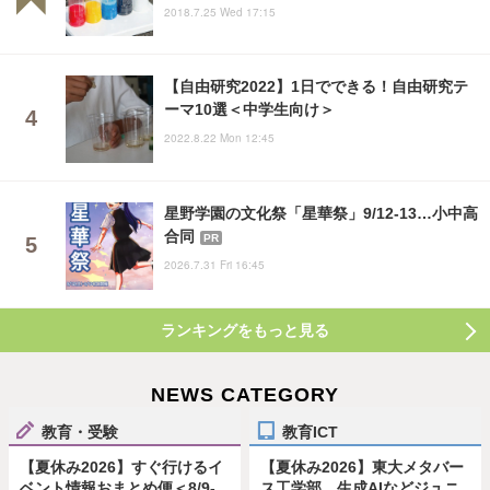
2018.7.25 Wed 17:15
【自由研究2022】1日でできる！自由研究テ
ーマ10選＜中学生向け＞
2022.8.22 Mon 12:45
星野学園の文化祭「星華祭」9/12-13…小中高
合同
PR
2026.7.31 Fri 16:45
ランキングをもっと見る
NEWS CATEGORY
教育・受験
教育ICT
【夏休み2026】すぐ行けるイ
【夏休み2026】東大メタバー
ベント情報おまとめ便＜8/9-
ス工学部、生成AIなどジュニ