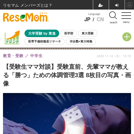
リセマム メンバーズ
Language
JP
/
CN
menu
search
大学受験 by 東進
医学部
東大受験
医専予備校徹底リサーチ
河合塾×東大特集
親子で考える大学選び
高校受験
中学受験
小学校受験
教育・受験
中学生
2022.11.14（月） 10:15
共通テスト
夏休み
8月開催学校説明会・相談会
8月開催イベント・WS
全国公立高校 過去問
人気記事
【受験生ママ対談】受験直前、先輩ママが教え
自由研究教材（小学生向け）
自由研究教材（中学生向け）
ランキング
る「勝つ」ための体調管理3選 8枚目の写真・画
像