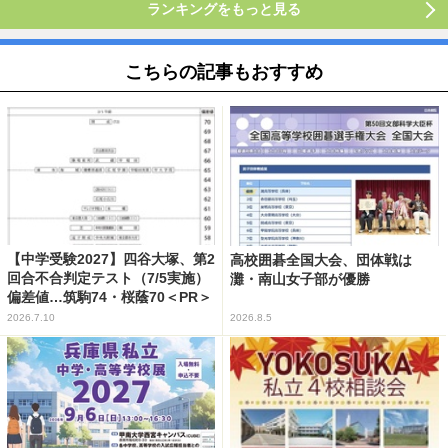
ランキングをもっと見る
こちらの記事もおすすめ
【中学受験2027】四谷大塚、第2
高校囲碁全国大会、団体戦は
回合不合判定テスト（7/5実施）
灘・南山女子部が優勝
偏差値…筑駒74・桜蔭70＜PR＞
2026.7.10
2026.8.5