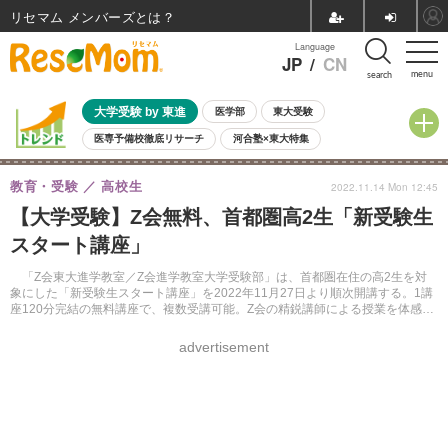
リセマム メンバーズ
Language
JP
/
CN
menu
search
大学受験 by 東進
医学部
東大受験
医専予備校徹底リサーチ
河合塾×東大特集
親子で考える大学選び
高校受験
中学受験
小学校受験
教育・受験
高校生
2022.11.14 Mon 12:45
共通テスト
夏休み
8月開催学校説明会・相談会
【大学受験】Z会無料、首都圏高2生「新受験生
8月開催イベント・WS
全国公立高校 過去問
人気記事
スタート講座」
自由研究教材（小学生向け）
自由研究教材（中学生向け）
ランキング
「Z会東大進学教室／Z会進学教室大学受験部」は、首都圏在住の高2生を対
象にした「新受験生スタート講座」を2022年11月27日より順次開講する。1講
座120分完結の無料講座で、複数受講可能。Z会の精鋭講師による授業を体感で
きる。
advertisement