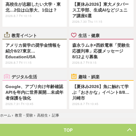
高校生が志願したい大学・東
【夏休み2026】東大メタバー
北…2位は山形大、1位は？
ス工学部、生成AIなどジュニ
ア講座6選
2026.8.7 Fri 10:15
2026.7.30 Thu 11:15
教育イベント
生活・健康
アメリカ留学の奨学金情報を
森永ラムネ×西鉄電車「受験生
紹介8/27東京…
応援列車」応援メッセージ
EducationUSA
8/12より募集
2026.8.7 Fri 11:15
2026.8.7 Fri 9:15
デジタル生活
趣味・娯楽
Google、アプリ向け年齢確認
【夏休み2026】魚に触れて学
APIを年内に世界展開…未成年
ぶ「おさかな」イベント8/8…
者保護を強化
川崎市
2026.7.31 Fri 13:45
2026.8.7 Fri 10:45
ホーム
›
教育・受験
›
高校生
›
記事
TOP