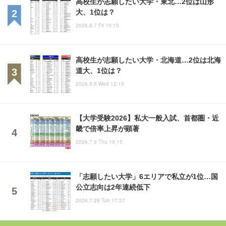
高校生が志願したい大学・東北…2位は山形
大、1位は？
2026.8.7 Fri 10:15
高校生が志願したい大学・北海道…2位は北海
道大、1位は？
2026.8.5 Wed 12:15
【大学受験2026】私大一般入試、首都圏・近
畿で倍率上昇が顕著
2026.7.9 Thu 19:15
「志願したい大学」6エリアで私立が1位…国
公立志向は2年連続低下
2026.7.28 Tue 17:27