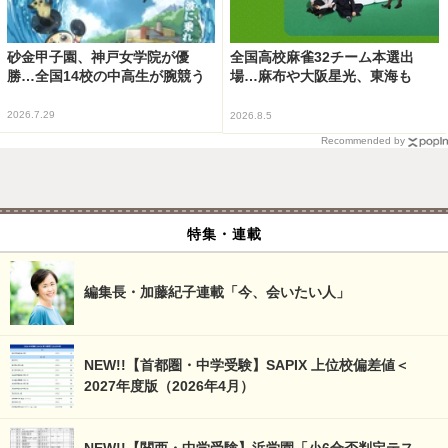
砂金甲子園、神戸女学院が優
全国高校麻雀32チーム本選出
勝…全国14校の中高生が腕競う
場…麻布や大阪星光、東海も
2026.7.29
2026.8.5
Recommended by
特集・連載
編集長・加藤紀子連載「今、会いたい人」
NEW!!【首都圏・中学受験】SAPIX 上位校偏差値＜
2027年度版（2026年4月）
NEW!!【関西・中学受験】浜学園「小6合否判定テス