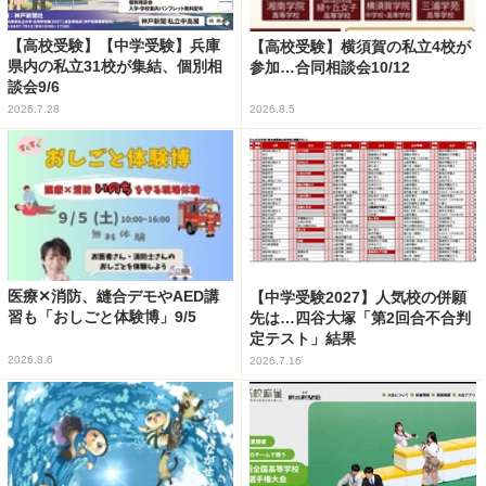
【高校受験】【中学受験】兵庫
【高校受験】横須賀の私立4校が
県内の私立31校が集結、個別相
参加…合同相談会10/12
談会9/6
2026.7.28
2026.8.5
医療✕消防、縫合デモやAED講
【中学受験2027】人気校の併願
習も「おしごと体験博」9/5
先は…四谷大塚「第2回合不合判
定テスト」結果
2026.8.6
2026.7.16