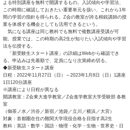
よる特別講座を無料で開講するもの。入試傾向や学習法、
この時期に確認しておきたい重要単元を扱い、これから1年
間の学習の指針を得られる。Z会の教室が誇る精鋭講師の授
業を体感する機会としても活用できるという。
気になる講座は同じ教科でも無料で複数講座受講が可
能。授業では、この時期の高2生が知りたい入試傾向や学習
法を伝授する。
「新受験生スタート講座」の詳細はWebから確認でき
る。申込みは先着順で、定員になり次第締め切る。
◆新受験生スタート講座
日程：2022年11月27日（日）～2023年1月8日（日）1講座
1日120分講座
※講座により日程が異なる
開講教室：Z会東大進学教室／Z会進学教室大学受験部 各教
室
（御茶ノ水／渋谷／新宿／池袋／立川／横浜／大宮）
対象：首都圏在住の難関大学現役合格を目指す高2生
教科：英語・数学・国語・物理・化学・生物・世界史・日