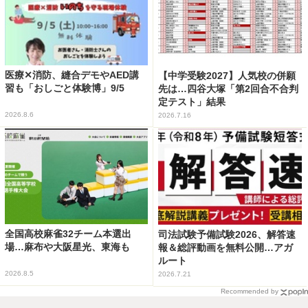
医療✕消防、縫合デモやAED講
【中学受験2027】人気校の併願
習も「おしごと体験博」9/5
先は…四谷大塚「第2回合不合判
定テスト」結果
2026.8.6
2026.7.16
全国高校麻雀32チーム本選出
司法試験予備試験2026、解答速
場…麻布や大阪星光、東海も
報＆総評動画を無料公開…アガ
ルート
2026.8.5
2026.7.21
Recommended by