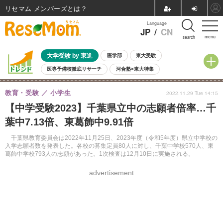
リセマム メンバーズ
Language
JP
/
CN
menu
search
大学受験 by 東進
医学部
東大受験
医専予備校徹底リサーチ
河合塾×東大特集
親子で考える大学選び
高校受験
中学受験
小学校受験
教育・受験
小学生
2022.11.29 Tue 14:15
共通テスト
夏休み
8月開催学校説明会・相談会
【中学受験2023】千葉県立中の志願者倍率…千
8月開催イベント・WS
全国公立高校 過去問
人気記事
葉中7.13倍、東葛飾中9.91倍
自由研究教材（小学生向け）
自由研究教材（中学生向け）
ランキング
千葉県教育委員会は2022年11月25日、2023年度（令和5年度）県立中学校の
入学志願者数を発表した。各校の募集定員80人に対し、千葉中学校570人、東
葛飾中学校793人の志願があった。1次検査は12月10日に実施される。
advertisement