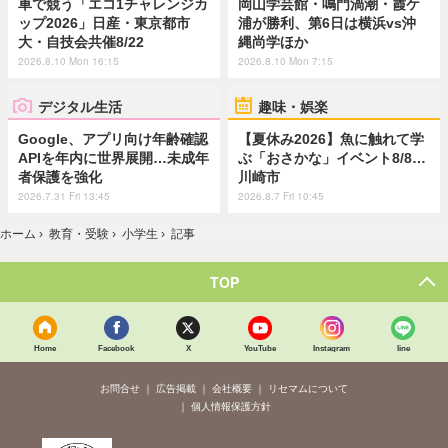
車で競う「エコ1チャレンジカ
岡山学芸館・鳴門渦潮・霞ケ
ップ2026」日産・東京都市
浦が勝利、第6日は横浜vs沖
大・自技会共催8/22
縄尚学ほか
2026.8.10 Mon 16:15
2026.8.10 Mon 7:15
デジタル生活
趣味・娯楽
Google、アプリ向け年齢確認
【夏休み2026】魚に触れて学
APIを年内に世界展開…未成年
ぶ「おさかな」イベント8/8…
者保護を強化
川崎市
2026.7.31 Fri 13:45
2026.8.7 Fri 10:45
ホーム
›
教育・受験
›
小学生
›
記事
TOP
Home
Facebook
X
YouTube
Instagram
line
お問合せ
広告掲載
会社概要
リセマムについて
個人情報保護方針