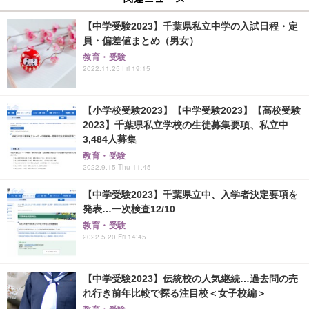
【中学受験2023】千葉県私立中学の入試日程・定
員・偏差値まとめ（男女）
教育・受験
2022.11.25 Fri 19:15
【小学校受験2023】【中学受験2023】【高校受験
2023】千葉県私立学校の生徒募集要項、私立中
3,484人募集
教育・受験
2022.9.15 Thu 11:45
【中学受験2023】千葉県立中、入学者決定要項を
発表…一次検査12/10
教育・受験
2022.5.20 Fri 14:45
【中学受験2023】伝統校の人気継続…過去問の売
れ行き前年比較で探る注目校＜女子校編＞