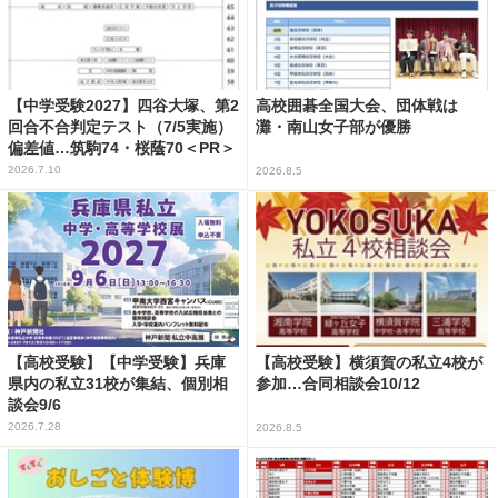
【中学受験2027】四谷大塚、第2
高校囲碁全国大会、団体戦は
回合不合判定テスト（7/5実施）
灘・南山女子部が優勝
偏差値…筑駒74・桜蔭70＜PR＞
2026.7.10
2026.8.5
【高校受験】【中学受験】兵庫
【高校受験】横須賀の私立4校が
県内の私立31校が集結、個別相
参加…合同相談会10/12
談会9/6
2026.7.28
2026.8.5