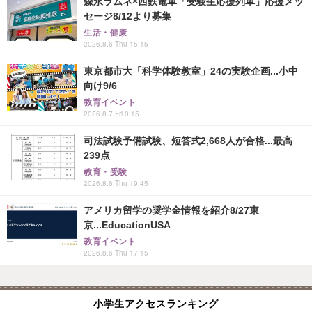
森永ラムネ×西鉄電車「受験生応援列車」応援メッ
セージ8/12より募集
生活・健康
2026.8.6 Thu 15:15
東京都市大「科学体験教室」24の実験企画...小中
向け9/6
教育イベント
2026.8.7 Fri 0:15
司法試験予備試験、短答式2,668人が合格...最高
239点
教育・受験
2026.8.6 Thu 19:45
アメリカ留学の奨学金情報を紹介8/27東
京...EducationUSA
教育イベント
2026.8.6 Thu 17:15
小学生アクセスランキング