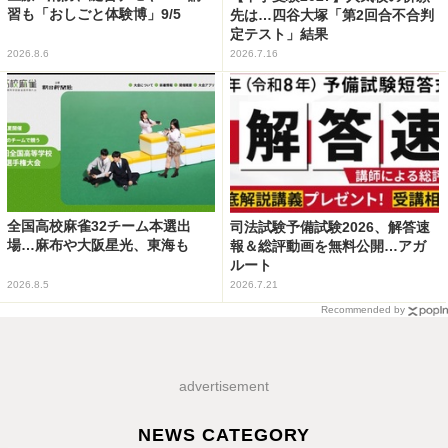
習も「おしごと体験博」9/5
先は…四谷大塚「第2回合不合判
定テスト」結果
2026.8.6
2026.7.16
全国高校麻雀32チーム本選出
司法試験予備試験2026、解答速
場…麻布や大阪星光、東海も
報＆総評動画を無料公開…アガ
ルート
2026.8.5
2026.7.21
Recommended by
advertisement
NEWS CATEGORY