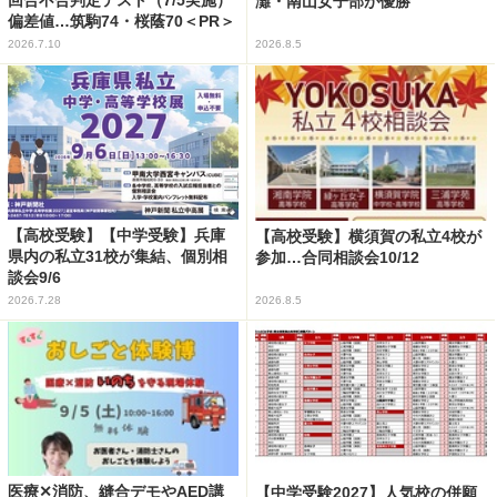
回合不合判定テスト（7/5実施）
灘・南山女子部が優勝
偏差値…筑駒74・桜蔭70＜PR＞
2026.7.10
2026.8.5
【高校受験】【中学受験】兵庫
【高校受験】横須賀の私立4校が
県内の私立31校が集結、個別相
参加…合同相談会10/12
談会9/6
2026.7.28
2026.8.5
医療✕消防、縫合デモやAED講
【中学受験2027】人気校の併願