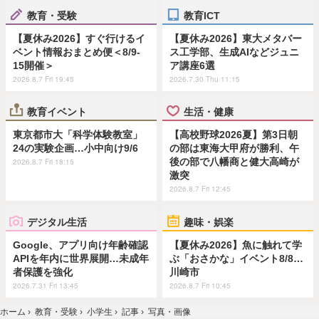
教育・受験
教育ICT
【夏休み2026】すぐ行けるイ
【夏休み2026】東大メタバー
ベント情報おまとめ便＜8/9-
ス工学部、生成AIなどジュニ
15開催＞
ア講座6選
2026.8.7 Fri 19:45
2026.7.30 Thu 11:15
教育イベント
生活・健康
東京都市大「科学体験教室」
【高校野球2026夏】第3日朝
24の実験企画…小中向け9/6
の部は東海大甲府が勝利、午
後の部で八幡商と健大高崎が
2026.8.7 Fri 18:15
激突
2026.8.7 Fri 12:45
デジタル生活
趣味・娯楽
Google、アプリ向け年齢確認
【夏休み2026】魚に触れて学
APIを年内に世界展開…未成年
ぶ「おさかな」イベント8/8…
者保護を強化
川崎市
2026.7.31 Fri 13:45
2026.8.7 Fri 10:45
ホーム
›
教育・受験
›
小学生
›
記事
›
写真・画像