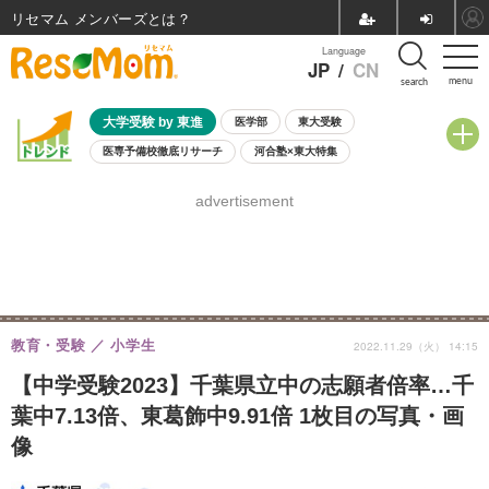
リセマム メンバーズ
Language
JP
/
CN
menu
search
大学受験 by 東進
医学部
東大受験
医専予備校徹底リサーチ
河合塾×東大特集
親子で考える大学選び
高校受験
中学受験
小学校受験
advertisement
共通テスト
夏休み
8月開催学校説明会・相談会
8月開催イベント・WS
全国公立高校 過去問
人気記事
自由研究教材（小学生向け）
自由研究教材（中学生向け）
ランキング
教育・受験
小学生
2022.11.29（火） 14:15
【中学受験2023】千葉県立中の志願者倍率…千
葉中7.13倍、東葛飾中9.91倍 1枚目の写真・画
像